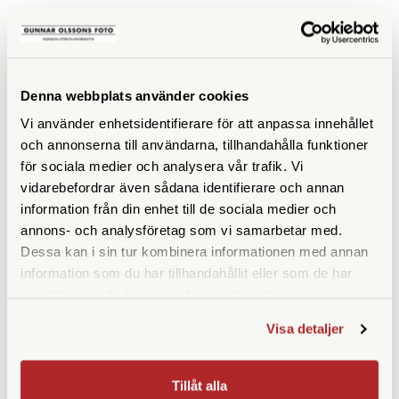
SPECIFIKATIONER
Maxhöjd med mittpelare
160
Denna webbplats använder cookies
(cm)
Vi använder enhetsidentifierare för att anpassa innehållet
och annonserna till användarna, tillhandahålla funktioner
Maxhöjd utan mittpelare
135
för sociala medier och analysera vår trafik. Vi
(cm)
vidarebefordrar även sådana identifierare och annan
information från din enhet till de sociala medier och
Höjd ihopfällt (cm)
59
annons- och analysföretag som vi samarbetar med.
Maxbelastning (kg)
7
Dessa kan i sin tur kombinera informationen med annan
information som du har tillhandahållit eller som de har
Material
Aluminium
samlat in när du har använt deras tjänster.
Bensektioner
3 st
Visa detaljer
Vikt (g)
2000
Tillåt alla