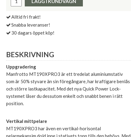
LÄGG I KUNDVAGN
Alltid fri frakt!
Snabba leveranser!
30 dagars öppet köp!
BESKRIVNING
Uppgradering
Manfrotto MT190XPRO3 är ett tredelat aluminiumstativ
som är 50% styvare än sin föregångare, har kraftigare benlås
och större lastkapacitet. Med det nya Quick Power Lock-
systemet låser du dessutom enkelt och snabbt benen i rätt
position.
Vertikal mittpelare
MT190XPRO3 har även en vertikal-horisontal
pelarmekansim dold inne i stativets topp tills den behövs. Med