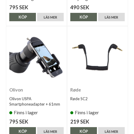
795 SEK
490 SEK
KÖP
KÖP
LÄS MER
LÄS MER
Olivon
Røde
Olivon USPA
Røde SC2
Smartphoneadapter + 61mm
Finns i lager
Finns i lager
795 SEK
219 SEK
KÖP
KÖP
LÄS MER
LÄS MER