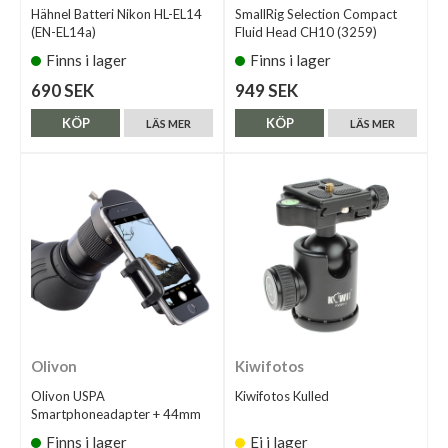
Hähnel Batteri Nikon HL-EL14
SmallRig Selection Compact
(EN-EL14a)
Fluid Head CH10 (3259)
Finns i lager
Finns i lager
690 SEK
949 SEK
KÖP
KÖP
LÄS MER
LÄS MER
Olivon
Kiwifotos
Olivon USPA
Kiwifotos Kulled
Smartphoneadapter + 44mm
Finns i lager
Ej i lager