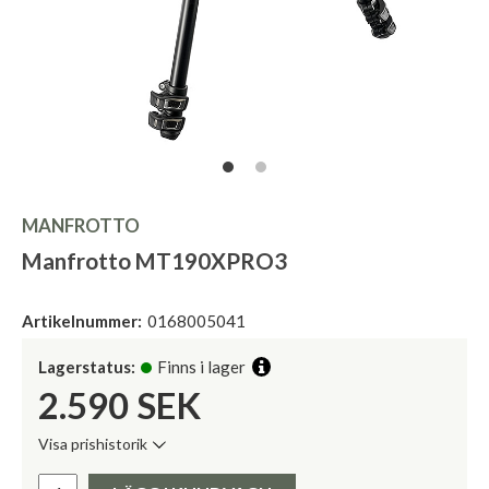
MANFROTTO
Manfrotto MT190XPRO3
Artikelnummer:
0168005041
Lagerstatus:
Finns i lager
2.590
SEK
Visa prishistorik
Lägsta pris de senaste 30 dagarna:
Pris: