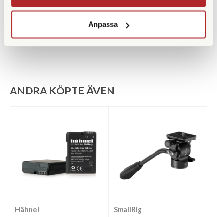
Benlåstyp
Snäpplås
Medföljande snabbplatta
Anpassa
ANDRA KÖPTE ÄVEN
Hähnel
SmallRig