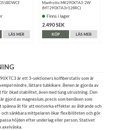
T055BDWCF
Manfrotto MK290XTA3-2W
Sirui Carbo
(MT290XTA3+128RC)
er
Finns i lager
Finns i 
2.490 SEK
2.990 SE
LÄS MER
KÖP
LÄS MER
KÖP
NING
XTC3 är ett 3-sektioners kolfiberstativ som är
 exempel mindre, lättare tubkikare. Benen är gjorda av
 för ökad stabilitet, även med tung utrustning. Den
 är gjord av magnesium, precis som benlåsen som
 spänna åt för att motverka effekter av åldrande och
- och sänkbara mittpelaren ökar flexibiliteten och gör
npassa höjden efter underlag eller person. Stativet
n axelväska.