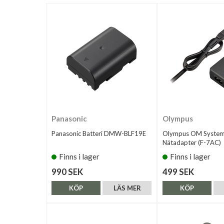
Panasonic
Olympus
Panasonic Batteri DMW-BLF19E
Olympus OM Syste
Nätadapter (F-7AC)
Finns i lager
Finns i lager
990 SEK
499 SEK
KÖP
LÄS MER
KÖP