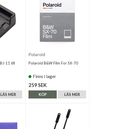
Polaroid
BJ-11 till
Polaroid B&W Film For SX-70
Finns i lager
259 SEK
LÄS MER
KÖP
LÄS MER