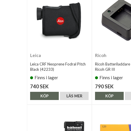
Leica
Ricoh
Leica CRF Neoprene Fodral Pitch
Ricoh Batteriladdare 
Black (42233)
Ricoh GR III
Finns i lager
Finns i lager
740 SEK
790 SEK
KÖP
LÄS MER
KÖP