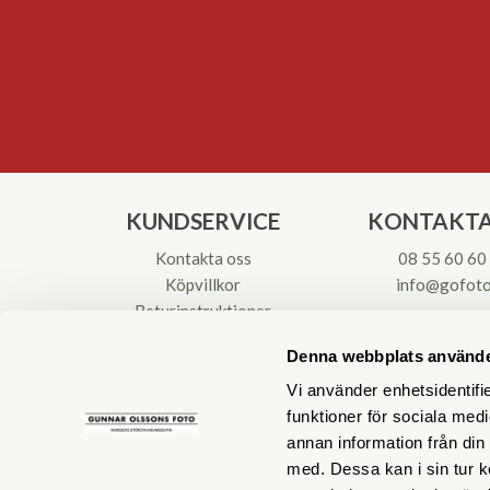
KUNDSERVICE
KONTAKTA
Kontakta oss
08 55 60 60
Köpvillkor
info@gofoto
Returinstruktioner
Att välja kikare
Org.nr: 55621
Denna webbplats använde
Reparationer & Service
Vi använder enhetsidentifie
funktioner för sociala medi
annan information från din
med. Dessa kan i sin tur k