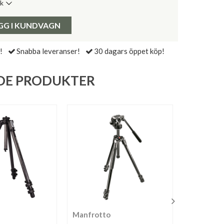
ik
de senaste 30 dagarna:
Pris:
GG I KUNDVAGN
!
Snabba leveranser!
30 dagars öppet köp!
DE PRODUKTER
Manfrotto
Sirui