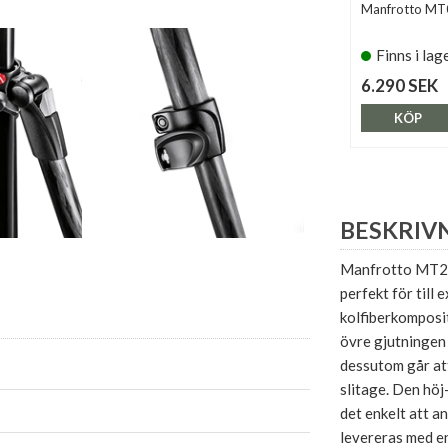
Manfrotto M
Finns i lag
6.290 SEK
KÖP
BESKRIV
Manfrotto MT290
perfekt för till
kolfiberkomposit
övre gjutningen
dessutom går att
slitage. Den höj
det enkelt att a
levereras med e