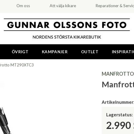
Om oss
Att välja kikare
Reparationer & Servi
ÖVRIGT
KAMPANJER
OUTLET
INSPIRAT
frotto MT290XTC3
MANFROTTO
Manfrot
Artikelnummer
Lagerstatus:
2.990