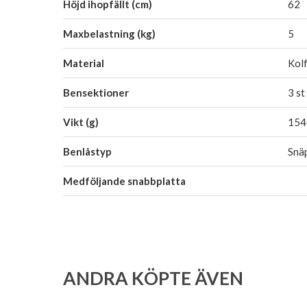
Höjd ihopfällt (cm)
62
Maxbelastning (kg)
5
Material
Kolf
Bensektioner
3 st
Vikt (g)
154
Benlåstyp
Snä
Medföljande snabbplatta
ANDRA KÖPTE ÄVEN