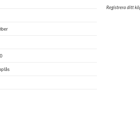
Registrera ditt k
iber
0
pplås