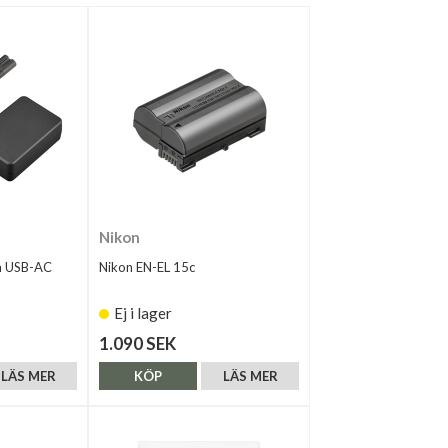
Nikon
m USB-AC
Nikon EN-EL 15c
Ej i lager
1.090 SEK
LÄS MER
KÖP
LÄS MER