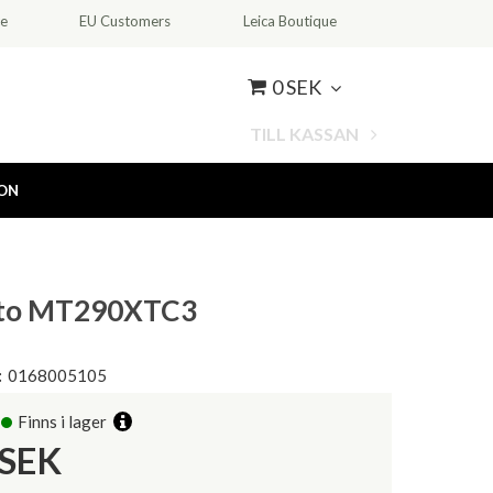
ce
EU Customers
Leica Boutique
0 SEK
TILL KASSAN
ION
to MT290XTC3
:
0168005105
Finns i lager
SEK