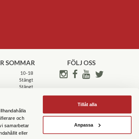
ER SOMMAR
FÖLJ OSS
10-18
Stängt
Stängt
ettider->
Tillåt alla
illhandahålla
ifierare och
Anpassa
 vi samarbetar
ahållit eller