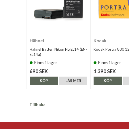
Hähnel
Kodak
Hähnel Batteri Nikon HL-EL14 (EN-
Kodak Portra 800 1
EL14a)
Finns i lager
Finns i lager
690 SEK
1.390 SEK
KÖP
LÄS MER
KÖP
Tillbaka