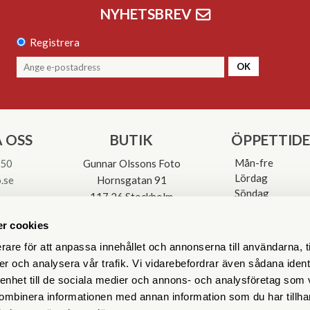
NYHETSBREV
Registrera
OK
 OSS
BUTIK
ÖPPETTID
Mån-fre
 50
Gunnar Olssons Foto
Lördag
.se
Hornsgatan 91
Söndag
117 26 Stockholm
Avvikande öpp
3-0137
r cookies
rare för att anpassa innehållet och annonserna till användarna, t
er och analysera vår trafik. Vi vidarebefordrar även sådana ident
 enhet till de sociala medier och annons- och analysföretag som
ombinera informationen med annan information som du har tillhand