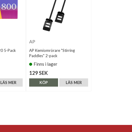
AP
20 5-Pack
AP Kemiomrörare "Stirring
Paddles" 2-pack
Finns i lager
129 SEK
LÄS MER
KÖP
LÄS MER