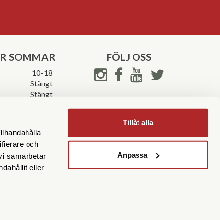
ER SOMMAR
FÖLJ OSS
10-18
Stängt
Stängt
ettider->
Tillåt alla
illhandahålla
ifierare och
Anpassa
 vi samarbetar
ahållit eller