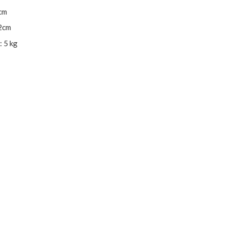
cm
2cm
 5 kg