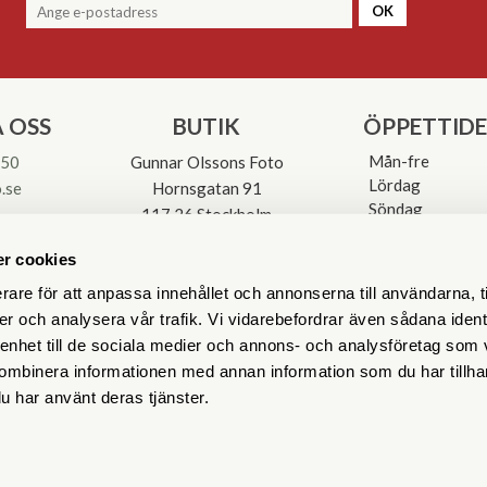
OK
 OSS
BUTIK
ÖPPETTID
Mån-fre
 50
Gunnar Olssons Foto
Lördag
.se
Hornsgatan 91
Söndag
117 26 Stockholm
Avvikande öpp
3-0137
r cookies
rare för att anpassa innehållet och annonserna till användarna, t
er och analysera vår trafik. Vi vidarebefordrar även sådana ident
 enhet till de sociala medier och annons- och analysföretag som
ombinera informationen med annan information som du har tillhand
u har använt deras tjänster.