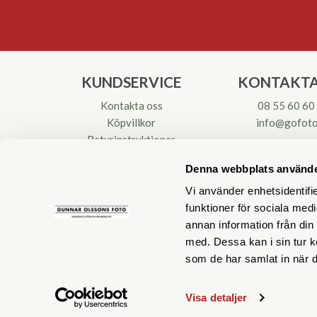
KUNDSERVICE
KONTAKTA
Kontakta oss
08 55 60 60
Köpvillkor
info@gofoto
Returinstruktioner
Att välja kikare
Org.nr: 55621
Denna webbplats använde
Reparationer & Service
Vi använder enhetsidentifie
funktioner för sociala medi
annan information från din
med. Dessa kan i sin tur k
som de har samlat in när d
Visa detaljer