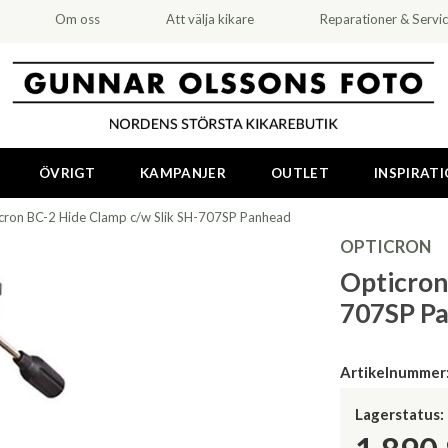
Om oss
Att välja kikare
Reparationer & Servi
ÖVRIGT
KAMPANJER
OUTLET
INSPIRAT
cron BC-2 Hide Clamp c/w Slik SH-707SP Panhead
OPTICRON
Opticron
707SP P
Artikelnummer
Lagerstatus: