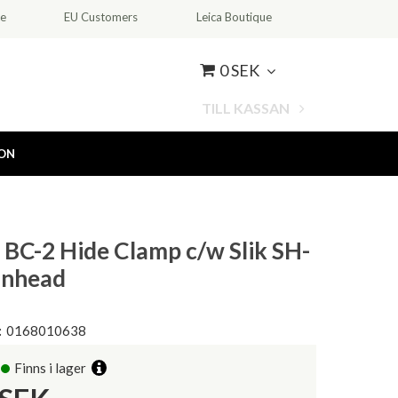
ce
EU Customers
Leica Boutique
0 SEK
TILL KASSAN
ION
 BC-2 Hide Clamp c/w Slik SH-
anhead
:
0168010638
Finns i lager