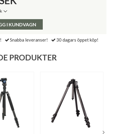
SEK
ik
de senaste 30 dagarna:
Pris:
GG I KUNDVAGN
!
Snabba leveranser!
30 dagars öppet köp!
DE PRODUKTER