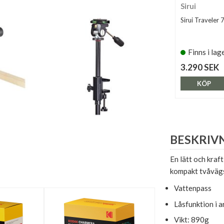
Sirui
Sirui Traveler 
Finns i lag
3.290 SEK
KÖP
BESKRIV
En lätt och kra
kompakt tvåvägs
Vattenpass
Låsfunktion i 
Vikt: 890g