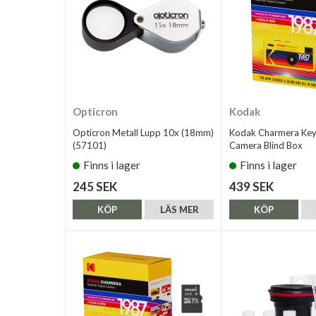
Opticron
Kodak
Opticron Metall Lupp 10x (18mm)
Kodak Charmera Keyc
(57101)
Camera Blind Box
Finns i lager
Finns i lager
245 SEK
439 SEK
KÖP
LÄS MER
KÖP