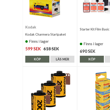
Kodak
Starter Kit Film Basic
Kodak Charmera Startpaket
Finns i lager
Finns i lager
599 SEK
618 SEK
690 SEK
KÖP
LÄS MER
KÖP