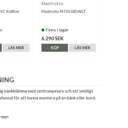
Manfrotto
Sirui
7VC Kolfiber
Manfrotto MT055BDWCF
Sirui R-200
er
Finns i lager
Finns i 
6.290 SEK
2.990 SE
LÄS MER
KÖP
LÄS MER
KÖP
NING
ftig bänkklämma med centrumpelare och ett smidigt
huvud för att kunna montera på en bänk eller bord.
armen