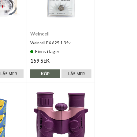
Weincell
Weincell PX 625 1,35v
Finns i lager
159 SEK
LÄS MER
KÖP
LÄS MER