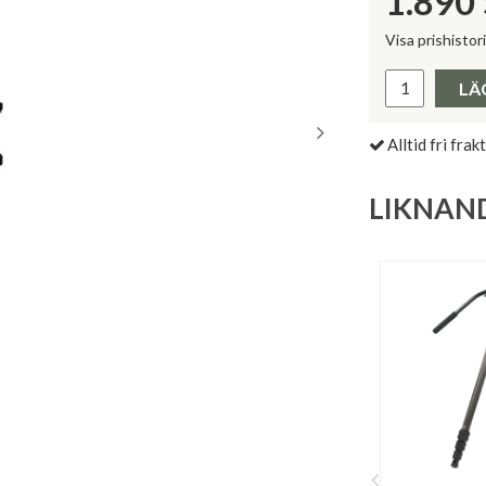
1.890
Visa prishistor
Lägsta pris 
LÄ
Alltid fri frakt
LIKNAN