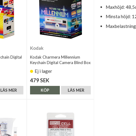
Maxhöjd: 48,5
Minsta höjd: 1
Maxbelastning:
Kodak
hain Digital
Kodak Charmera Millennium
Keychain Digital Camera Blind Box
Ej i lager
479 SEK
LÄS MER
KÖP
LÄS MER