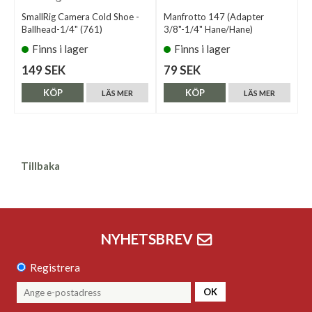
SmallRig Camera Cold Shoe -
Manfrotto 147 (Adapter
Ballhead-1/4" (761)
3/8"-1/4" Hane/Hane)
Finns i lager
Finns i lager
149 SEK
79 SEK
KÖP
KÖP
LÄS MER
LÄS MER
Tillbaka
NYHETSBREV
Registrera
OK