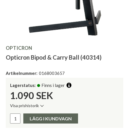
OPTICRON
Opticron Bipod & Carry Ball (40314)
Artikelnummer:
0168003657
Lagerstatus:
Finns i lager
1.090
SEK
Visa prishistorik
Lägsta pris de senaste 30 dagarna:
Pris:
LÄGG I KUNDVAGN