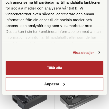
och annonserna till användarna, tillhandahålla funktioner
för sociala medier och analysera vår trafik. Vi
vidarebefordrar även sådana identifierare och annan
information från din enhet till de sociala medier och
annons- och analysföretag som vi samarbetar med.
SmallRig
Sirui
Dessa kan i sin tur kombinera informationen med annan
information som du har tillhandahållit eller som de har
SmallRig Gängadapter
Sirui TY-C10 Snabbplatta Till
hane/hane 1/4" (828)
C-10X
samlat in när du har använt deras tjänster.
Finns i lager
Finns i lager
Visa detaljer
99 SEK
259 SEK
KÖP
KÖP
LÄS MER
LÄS MER
Tillåt alla
Anpassa