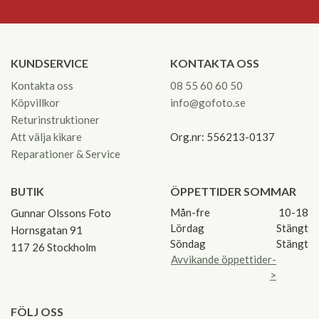
KUNDSERVICE
KONTAKTA OSS
Kontakta oss
08 55 60 60 50
Köpvillkor
info@gofoto.se
Returinstruktioner
Att välja kikare
Org.nr: 556213-0137
Reparationer & Service
BUTIK
ÖPPETTIDER SOMMAR
Mån-fre
10-18
Gunnar Olssons Foto
Lördag
Stängt
Hornsgatan 91
Söndag
Stängt
117 26 Stockholm
Avvikande öppettider-
>
FÖLJ OSS