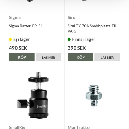
Sigma
Sirui
Sigma Batteri BP-51
Sirui TY-70A Snabbplatta Till
VA-5
Ej i lager
Finns i lager
490 SEK
390 SEK
KÖP
KÖP
LÄS MER
LÄS MER
SmallRig
Manfrotto