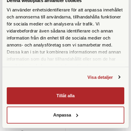
Denna webbplats använder cookies
Vi använder enhetsidentifierare för att anpassa innehållet
och annonserna till användarna, tillhandahålla funktioner
för sociala medier och analysera vår trafik. Vi
vidarebefordrar även sådana identifierare och annan
information från din enhet till de sociala medier och
annons- och analysföretag som vi samarbetar med.
Dessa kan i sin tur kombinera informationen med annan
information som du har tillhandahållit eller som de har
Velbon
Manfrotto
samlat in när du har använt deras tjänster.
Velbon EX-Macro
Manfrotto 243 Bilfönsterstativ
Visa detaljer
(3/8")
Finns i lager
Finns i lager
390 SEK
590 SEK
Tillåt alla
KÖP
KÖP
LÄS MER
LÄS MER
Anpassa