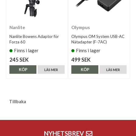
Nanlite
Olympus
Nanlite Bowens Adaptor för
Olympus OM System USB-AC
Forza 60
Nätadapter (F-7AC)
Finns i lager
Finns i lager
245 SEK
499 SEK
KÖP
KÖP
LÄS MER
LÄS MER
Tillbaka
NYHETSBREV