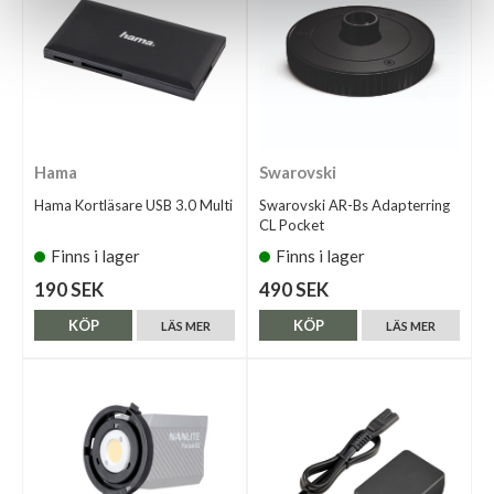
Hama
Swarovski
Hama Kortläsare USB 3.0 Multi
Swarovski AR-Bs Adapterring
CL Pocket
Finns i lager
Finns i lager
190 SEK
490 SEK
KÖP
KÖP
LÄS MER
LÄS MER