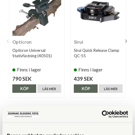
Opticron
Sirui
Opticron Universal
Sirui Quick Release Clamp
Stativfästning (40501)
QC-55
Finns i lager
Finns i lager
790 SEK
439 SEK
KÖP
KÖP
LÄS MER
LÄS MER
ANDRA KÖPTE ÄVEN