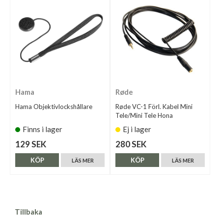
Hama
Røde
Hama Objektivlockshållare
Røde VC-1 Förl. Kabel Mini
Tele/Mini Tele Hona
Finns i lager
Ej i lager
129 SEK
280 SEK
KÖP
KÖP
LÄS MER
LÄS MER
Tillbaka