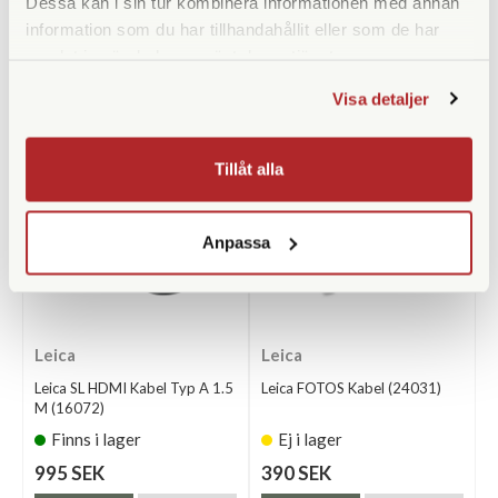
Dessa kan i sin tur kombinera informationen med annan
information som du har tillhandahållit eller som de har
samlat in när du har använt deras tjänster.
ANDRA KÖPTE ÄVEN
Visa detaljer
Tillåt alla
Anpassa
Leica
Leica
Leica SL HDMI Kabel Typ A 1.5
Leica FOTOS Kabel (24031)
M (16072)
Finns i lager
Ej i lager
995 SEK
390 SEK