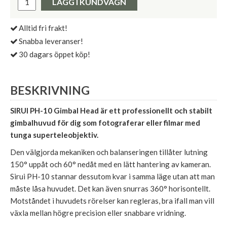
LÄGG I KUNDVAGN
Alltid fri frakt!
Snabba leveranser!
30 dagars öppet köp!
BESKRIVNING
SIRUI PH-10 Gimbal Head är ett professionellt och stabilt
gimbalhuvud för dig som fotograferar eller filmar med
tunga superteleobjektiv.
Den välgjorda mekaniken och balanseringen tillåter lutning
150° uppåt och 60° nedåt med en lätt hantering av kameran.
Sirui PH-10 stannar dessutom kvar i samma läge utan att man
måste låsa huvudet. Det kan även snurras 360° horisontellt.
Motståndet i huvudets rörelser kan regleras, bra ifall man vill
växla mellan högre precision eller snabbare vridning.