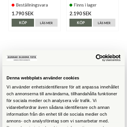
Beställningsvara
Finns i lager
1.790 SEK
2.190 SEK
KÖP
KÖP
LÄS MER
LÄS MER
SPECIFIKATIONER
Maxbelastning (kg)
15
Denna webbplats använder cookies
Vikt (g)
980
Vi använder enhetsidentifierare för att anpassa innehållet
och annonserna till användarna, tillhandahålla funktioner
Höjd (cm)
20,8
för sociala medier och analysera vår trafik. Vi
vidarebefordrar även sådana identifierare och annan
Medföljande snabbplatta
information från din enhet till de sociala medier och
annons- och analysföretag som vi samarbetar med.