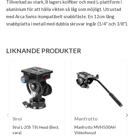
Tillverkad av stark, 8 lagers kolfiber och med L-plattform i
aluminium för att hålla vikten så låg som möjligt. Utrustad
med Arca Swiss-kompatibelt snabbfäste. En 12cm lång
snabbplatta i metall med dubbla skruvar ingår (1/4″ och 3/8″).
LIKNANDE PRODUKTER
Sirui
Manfrotto
Sirui L-20S Tilt Head (Best.
Manfrotto MVH500AH
vara)
Videohuvud