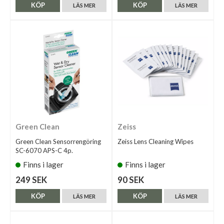
KÖP
KÖP
LÄS MER
LÄS MER
Green Clean
Zeiss
Green Clean Sensorrengöring
Zeiss Lens Cleaning Wipes
SC-6070 APS-C 4p.
Finns i lager
Finns i lager
249 SEK
90 SEK
KÖP
KÖP
LÄS MER
LÄS MER