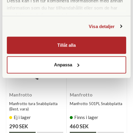
Dessa kan i sin tur kombinera informationen med annan
information som du har tillhandahållit eller som de har
samlat in när du har använt deras tjänster.
ANDRA KÖPTE ÄVEN
Visa detaljer
Tillåt alla
Anpassa
Manfrotto
Manfrotto
Manfrotto tura Snabbplatta
Manfrotto 501PL Snabbplatta
(Best. vara)
Ej i lager
Finns i lager
290 SEK
460 SEK