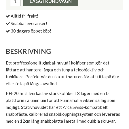
LÄGG I KUNDVAGN
Alltid fri frakt!
Snabba leveranser!
30 dagars öppet köp!
BESKRIVNING
Ett proffessionellt gimbal-huvud i kolfiber som gör det
lättare att hantera långa och tunga teleobjektiv och
tubkikare. Perfekt när du ska ut i naturen för att titta på djur
eller fota på långa avstånd.
PH-20 är tillverkad av stark kolfiber i 8 lager med en L-
plattform i aluminium för att kunna hålla vikten så låg som
möjligt. Stativhuvudet har ett Arca Swiss-kompatibelt
snabbfäste, kalibrerad snabbkoppningssystem och levereras
med en 12cm lång snabbplatta i metall med dubbla skruvar.