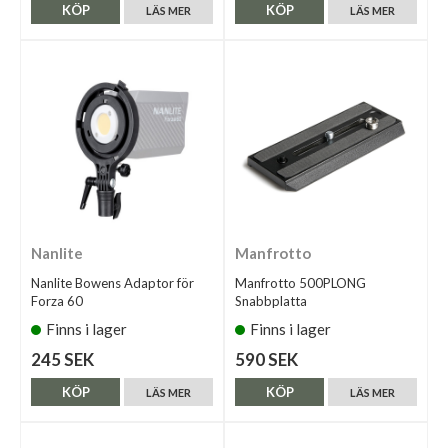
KÖP
KÖP
LÄS MER
LÄS MER
Nanlite
Manfrotto
Nanlite Bowens Adaptor för
Manfrotto 500PLONG
Forza 60
Snabbplatta
Finns i lager
Finns i lager
245 SEK
590 SEK
KÖP
KÖP
LÄS MER
LÄS MER