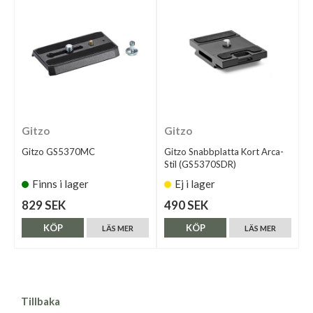
Gitzo
Gitzo
Gitzo GS5370MC
Gitzo Snabbplatta Kort Arca-
Stil (GS5370SDR)
Finns i lager
Ej i lager
829 SEK
490 SEK
KÖP
KÖP
LÄS MER
LÄS MER
Tillbaka