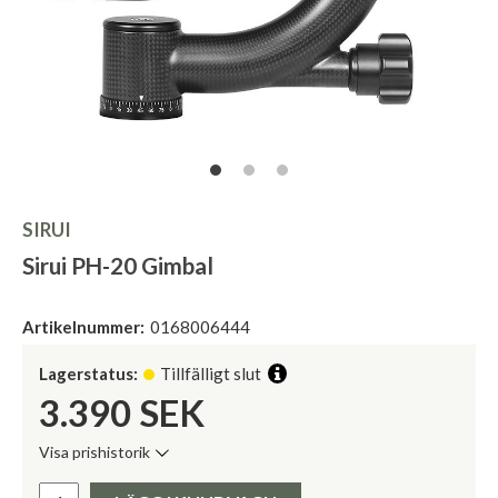
SIRUI
Sirui PH-20 Gimbal
Artikelnummer:
0168006444
Lagerstatus:
Tillfälligt slut
3.390
SEK
Visa prishistorik
Lägsta pris de senaste 30 dagarna:
Pris: