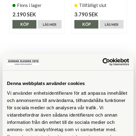
Finns i lager
Tillfälligt slut
2.190 SEK
3.790 SEK
KÖP
KÖP
LÄS MER
LÄS MER
SPECIFIKATIONER
Maxbelastning (kg)
20
Denna webbplats använder cookies
Vikt (g)
1300
Vi använder enhetsidentifierare för att anpassa innehållet
och annonserna till användarna, tillhandahålla funktioner
Höjd (cm)
för sociala medier och analysera vår trafik. Vi
vidarebefordrar även sådana identifierare och annan
Medföljande snabbplatta
information från din enhet till de sociala medier och
annons- och analysföretag som vi samarbetar med.