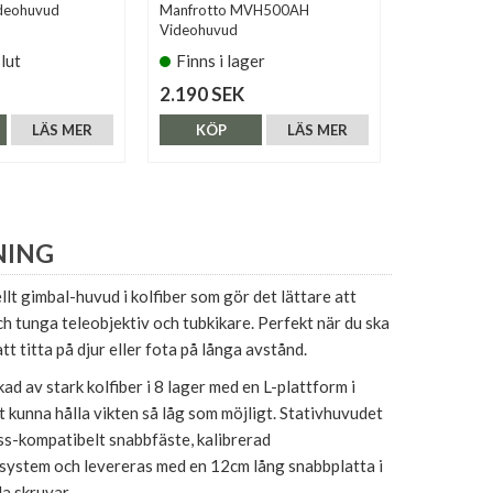
ideohuvud
Manfrotto MVH500AH
Gitzo GHF
Videohuvud
slut
Finns i lager
Tillfälli
2.190 SEK
4.290 SE
LÄS MER
KÖP
LÄS MER
KÖP
NING
llt gimbal-huvud i kolfiber som gör det lättare att
h tunga teleobjektiv och tubkikare. Perfekt när du ska
att titta på djur eller fota på långa avstånd.
ad av stark kolfiber i 8 lager med en L-plattform i
t kunna hålla vikten så låg som möjligt. Stativhuvudet
ss-kompatibelt snabbfäste, kalibrerad
ystem och levereras med en 12cm lång snabbplatta i
a skruvar.