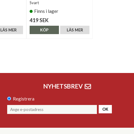
Svart
Finns i lager
419 SEK
LÄS MER
KÖP
LÄS MER
NYHETSBREV
Registrera
OK