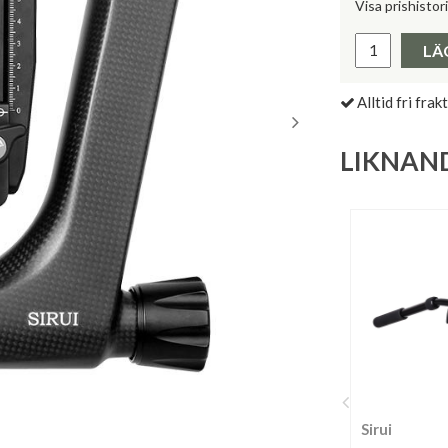
Visa prishistor
Lägsta pris 
LÄ
Alltid fri frakt
LIKNAN
Sirui