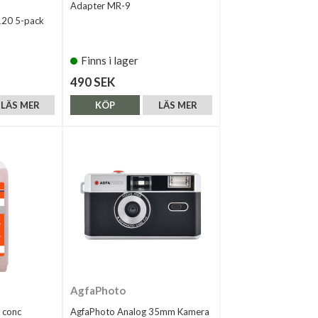
Adapter MR-9
 120 5-pack
Finns i lager
490 SEK
LÄS MER
KÖP
LÄS MER
AgfaPhoto
 conc
AgfaPhoto Analog 35mm Kamera