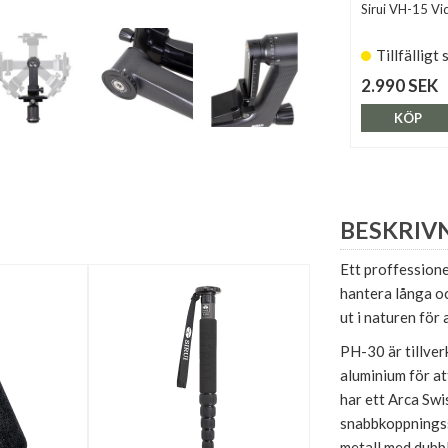
Sirui VH-15 V
Tillfälligt 
2.990 SEK
KÖP
BESKRIV
Ett proffessione
hantera långa oc
ut i naturen för 
PH-30 är tillverk
aluminium för at
har ett Arca Swi
snabbkoppningss
metall med dubbl