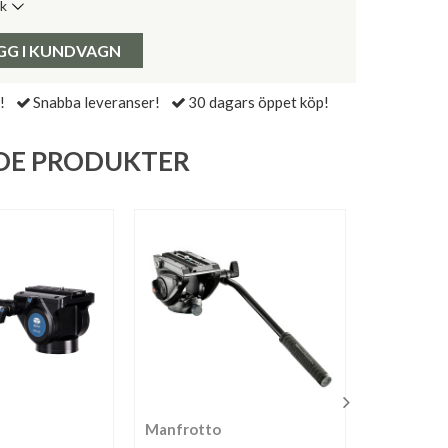
ik
de senaste 30 dagarna:
Pris:
GG I KUNDVAGN
!
Snabba leveranser!
30 dagars öppet köp!
DE PRODUKTER
Manfrotto
Gitzo