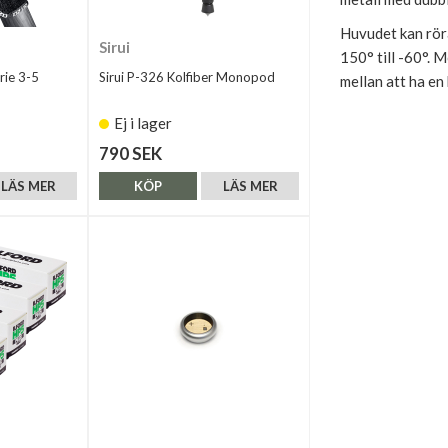
Huvudet kan röra
Sirui
150° till -60°. 
rie 3-5
Sirui P-326 Kolfiber Monopod
mellan att ha en
Ej i lager
790 SEK
LÄS MER
KÖP
LÄS MER