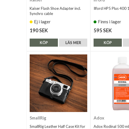
Kaiser Flash Shoe Adapter incl.
Ilford HP5 Plus 400
Synchro cable
Ej i lager
Finns i lager
190 SEK
595 SEK
KÖP
LÄS MER
KÖP
SmallRig
Adox
SmallRig Leather Half Case Kit for
Adox Rodinal 500 ml