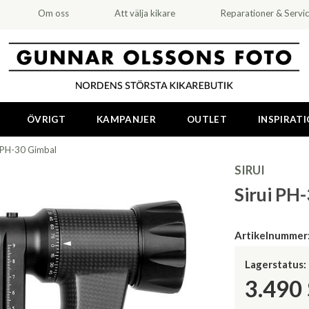
Om oss
Att välja kikare
Reparationer & Servi
ÖVRIGT
KAMPANJER
OUTLET
INSPIRAT
i PH-30 Gimbal
SIRUI
Sirui PH
Artikelnummer
Lagerstatus:
3.490