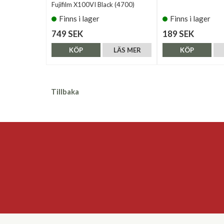
Fujifilm X100VI Black (4700)
Finns i lager
Finns i lager
749 SEK
189 SEK
KÖP
LÄS MER
KÖP
Tillbaka