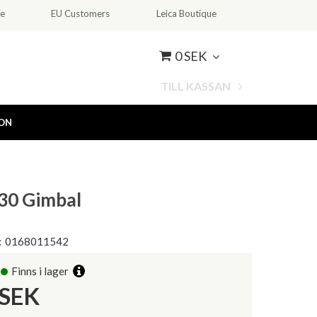
ce
EU Customers
Leica Boutique
0 SEK
TILL KASSAN
ION
-30 Gimbal
:
0168011542
Finns i lager
SEK