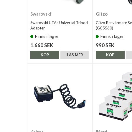
Swarovski
Gitzo
Swarovski UTAs Universal Tripod
Gitzo Benvärmare Se
Adapter
(GC5560)
Finns i lager
Finns i lager
1.660 SEK
990 SEK
KÖP
LÄS MER
KÖP
Kaiser
Ilford