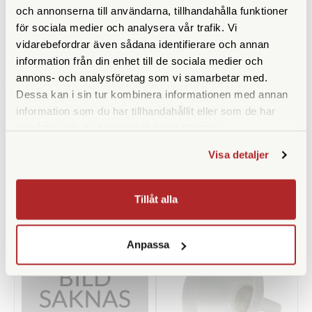
och annonserna till användarna, tillhandahålla funktioner
för sociala medier och analysera vår trafik. Vi
vidarebefordrar även sådana identifierare och annan
information från din enhet till de sociala medier och
annons- och analysföretag som vi samarbetar med.
Dessa kan i sin tur kombinera informationen med annan
Manfrotto
SmallRig
information som du har tillhandahållit eller som de har
Manfrotto 147 (Adapter
SmallRig Gängadapter
samlat in när du har använt deras tjänster.
3/8"-1/4" Hane/Hane)
hane/hane 1/4" (828)
Visa detaljer
Finns i lager
Finns i lager
79 SEK
99 SEK
Tillåt alla
KÖP
KÖP
LÄS MER
LÄS MER
Anpassa