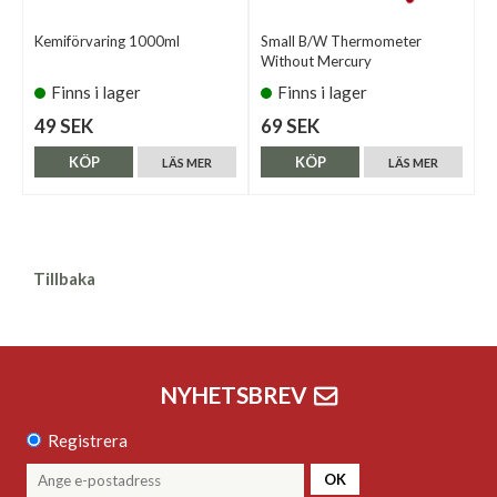
Kemiförvaring 1000ml
Small B/W Thermometer
Without Mercury
Finns i lager
Finns i lager
49 SEK
69 SEK
KÖP
KÖP
LÄS MER
LÄS MER
Tillbaka
NYHETSBREV
Registrera
OK