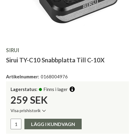
SIRUI
Sirui TY-C10 Snabbplatta Till C-10X
Artikelnummer:
0168004976
Lagerstatus:
Finns i lager
259
SEK
Visa prishistorik
Lägsta pris de senaste 30 dagarna:
Pris:
LÄGG I KUNDVAGN