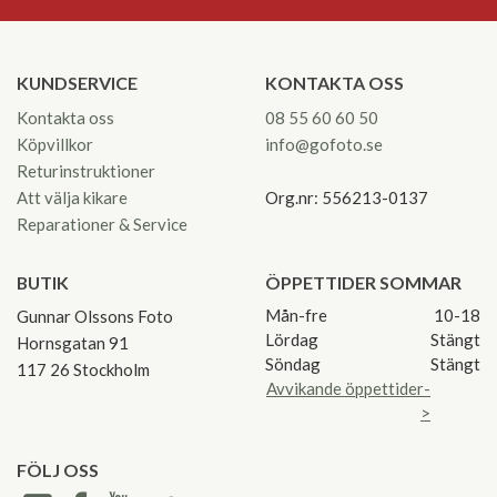
KUNDSERVICE
KONTAKTA OSS
Kontakta oss
08 55 60 60 50
Köpvillkor
info@gofoto.se
Returinstruktioner
Att välja kikare
Org.nr: 556213-0137
Reparationer & Service
BUTIK
ÖPPETTIDER SOMMAR
Mån-fre
10-18
Gunnar Olssons Foto
Lördag
Stängt
Hornsgatan 91
Söndag
Stängt
117 26 Stockholm
Avvikande öppettider-
>
FÖLJ OSS