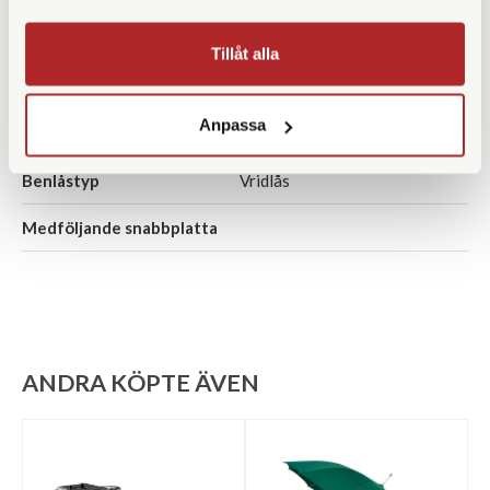
Material
Kolfiber
Tillåt alla
Bensektioner
4 st
Anpassa
Vikt (g)
1860
Benlåstyp
Vridlås
Medföljande snabbplatta
ANDRA KÖPTE ÄVEN