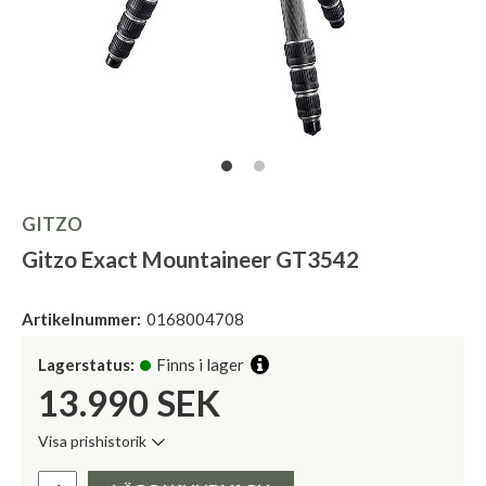
GITZO
Gitzo Exact Mountaineer GT3542
Artikelnummer:
0168004708
Lagerstatus:
Finns i lager
13.990
SEK
Visa prishistorik
Lägsta pris de senaste 30 dagarna:
Pris: