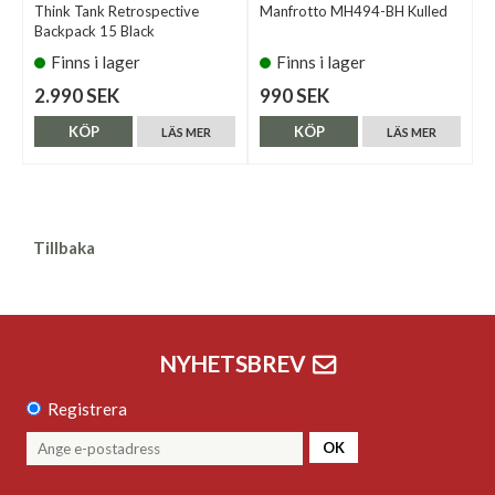
Think Tank Retrospective
Manfrotto MH494-BH Kulled
Backpack 15 Black
Finns i lager
Finns i lager
2.990 SEK
990 SEK
KÖP
KÖP
LÄS MER
LÄS MER
Tillbaka
NYHETSBREV
Registrera
OK