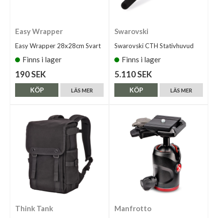
Easy Wrapper
Swarovski
Easy Wrapper 28x28cm Svart
Swarovski CTH Stativhuvud
Finns i lager
Finns i lager
190 SEK
5.110 SEK
KÖP
KÖP
LÄS MER
LÄS MER
Think Tank
Manfrotto