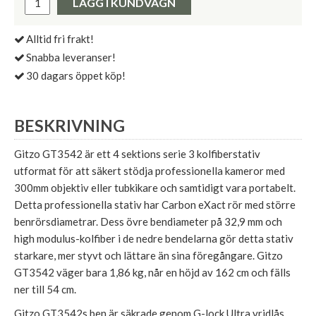
LÄGG I KUNDVAGN
Alltid fri frakt!
Snabba leveranser!
30 dagars öppet köp!
BESKRIVNING
Gitzo GT3542 är ett 4 sektions serie 3 kolfiberstativ
utformat för att säkert stödja professionella kameror med
300mm objektiv eller tubkikare och samtidigt vara portabelt.
Detta professionella stativ har Carbon eXact rör med större
benrörsdiametrar. Dess övre bendiameter på 32,9 mm och
high modulus-kolfiber i de nedre bendelarna gör detta stativ
starkare, mer styvt och lättare än sina föregångare. Gitzo
GT3542 väger bara 1,86 kg, når en höjd av 162 cm och fälls
ner till 54 cm.
Gitzo GT3542s ben är säkrade genom G-lock Ultra vridlås,