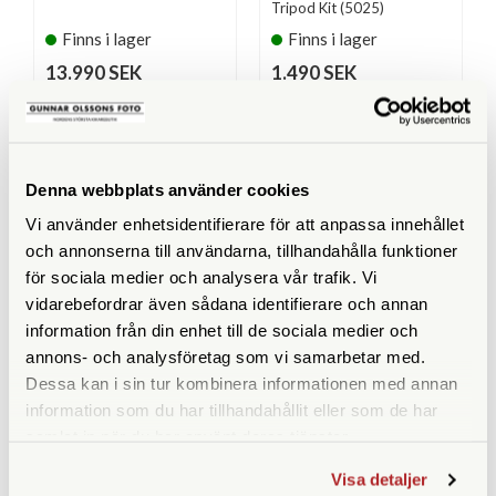
Tripod Kit (5025)
Finns i lager
Finns i lager
13.990 SEK
1.490 SEK
KÖP
KÖP
LÄS MER
LÄS MER
Denna webbplats använder cookies
Vi använder enhetsidentifierare för att anpassa innehållet
SPECIFIKATIONER
och annonserna till användarna, tillhandahålla funktioner
för sociala medier och analysera vår trafik. Vi
Maxhöjd med mittpelare
162
vidarebefordrar även sådana identifierare och annan
(cm)
information från din enhet till de sociala medier och
annons- och analysföretag som vi samarbetar med.
Maxhöjd utan mittpelare
134
Dessa kan i sin tur kombinera informationen med annan
(cm)
information som du har tillhandahållit eller som de har
samlat in när du har använt deras tjänster.
Höjd ihopfällt (cm)
54
Visa detaljer
Maxbelastning (kg)
21