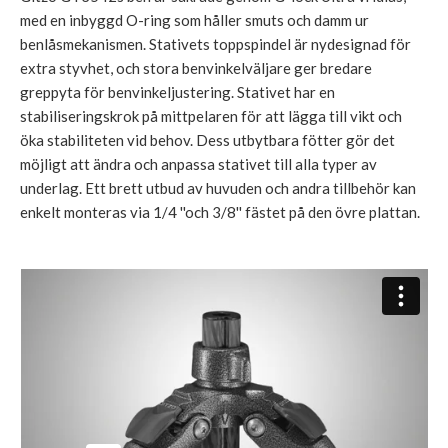
med en inbyggd O-ring som håller smuts och damm ur
benlåsmekanismen. Stativets toppspindel är nydesignad för
extra styvhet, och stora benvinkelväljare ger bredare
greppyta för benvinkeljustering. Stativet har en
stabiliseringskrok på mittpelaren för att lägga till vikt och
öka stabiliteten vid behov. Dess utbytbara fötter gör det
möjligt att ändra och anpassa stativet till alla typer av
underlag. Ett brett utbud av huvuden och andra tillbehör kan
enkelt monteras via 1/4 ''och 3/8'' fästet på den övre plattan.