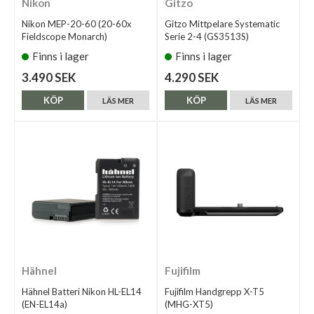
Nikon
Gitzo
Nikon MEP-20-60 (20-60x
Gitzo Mittpelare Systematic
Fieldscope Monarch)
Serie 2-4 (GS3513S)
Finns i lager
Finns i lager
3.490 SEK
4.290 SEK
KÖP
KÖP
LÄS MER
LÄS MER
Hähnel
Fujifilm
Hähnel Batteri Nikon HL-EL14
Fujifilm Handgrepp X-T5
(EN-EL14a)
(MHG-XT5)