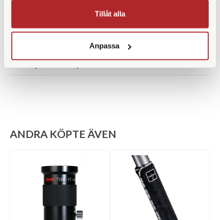
Bensektioner
3
Tillåt alla
Vikt (g)
2310
Benlåstyp
Vridlås
Anpassa
Medföljande snabbplatta
ANDRA KÖPTE ÄVEN