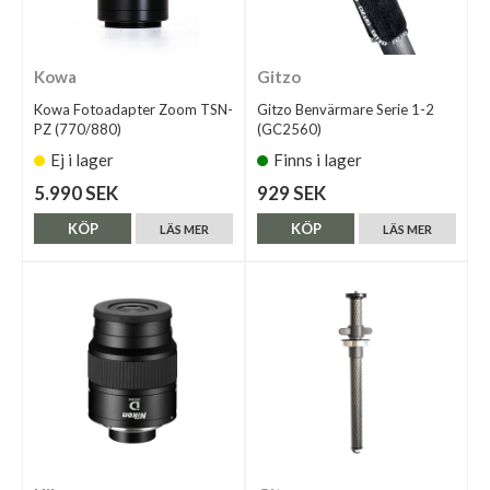
Kowa
Gitzo
Kowa Fotoadapter Zoom TSN-
Gitzo Benvärmare Serie 1-2
PZ (770/880)
(GC2560)
Ej i lager
Finns i lager
5.990 SEK
929 SEK
KÖP
KÖP
LÄS MER
LÄS MER