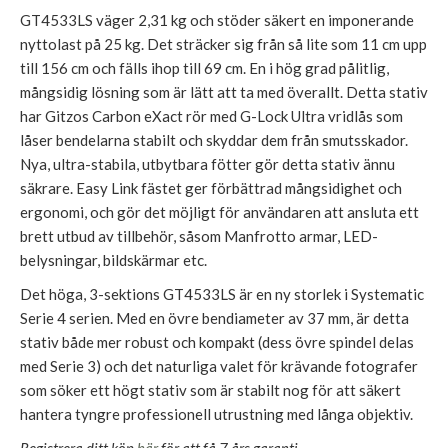
GT4533LS väger 2,31 kg och stöder säkert en imponerande
nyttolast på 25 kg. Det sträcker sig från så lite som 11 cm upp
till 156 cm och fälls ihop till 69 cm. En i hög grad pålitlig,
mångsidig lösning som är lätt att ta med överallt. Detta stativ
har Gitzos Carbon eXact rör med G-Lock Ultra vridlås som
låser bendelarna stabilt och skyddar dem från smutsskador.
Nya, ultra-stabila, utbytbara fötter gör detta stativ ännu
säkrare. Easy Link fästet ger förbättrad mångsidighet och
ergonomi, och gör det möjligt för användaren att ansluta ett
brett utbud av tillbehör, såsom Manfrotto armar, LED-
belysningar, bildskärmar etc.
Det höga, 3-sektions GT4533LS är en ny storlek i Systematic
Serie 4 serien. Med en övre bendiameter av 37 mm, är detta
stativ både mer robust och kompakt (dess övre spindel delas
med Serie 3) och det naturliga valet för krävande fotografer
som söker ett högt stativ som är stabilt nog för att säkert
hantera tyngre professionell utrustning med långa objektiv.
Registrera ditt köp
här
för att få 7 års garanti.