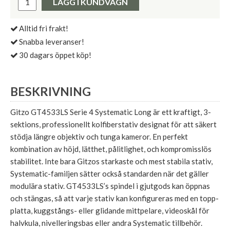
LÄGG I KUNDVAGN
Alltid fri frakt!
Snabba leveranser!
30 dagars öppet köp!
BESKRIVNING
Gitzo GT4533LS Serie 4 Systematic Long är ett kraftigt, 3-
sektions, professionellt kolfiberstativ designat för att säkert
stödja längre objektiv och tunga kameror. En perfekt
kombination av höjd, lätthet, pålitlighet, och kompromisslös
stabilitet. Inte bara Gitzos starkaste och mest stabila stativ,
Systematic-familjen sätter också standarden när det gäller
modulära stativ. GT4533LS’s spindel i gjutgods kan öppnas
och stängas, så att varje stativ kan konfigureras med en topp-
platta, kuggstångs- eller glidande mittpelare, videoskål för
halvkula, nivelleringsbas eller andra Systematic tillbehör.