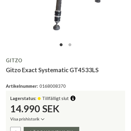
GITZO
Gitzo Exact Systematic GT4533LS
Artikelnummer:
0168008370
Lagerstatus:
Tillfälligt slut
14.990
SEK
Visa prishistorik
Lägsta pris de senaste 30 dagarna:
Pris: