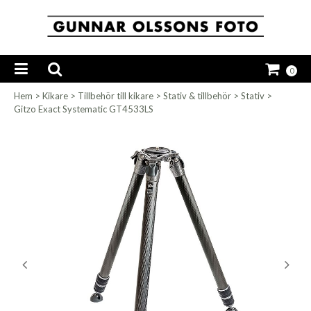
0
Hem
>
Kikare
>
Tillbehör till kikare
>
Stativ & tillbehör
>
Stativ
>
Gitzo Exact Systematic GT4533LS