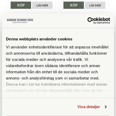
KÖP
KÖP
LÄS MER
LÄS MER
SPECIFIKATIONER
Denna webbplats använder cookies
Vi använder enhetsidentifierare för att anpassa innehållet
Maxhöjd med mittpelare
och annonserna till användarna, tillhandahålla funktioner
(cm)
för sociala medier och analysera vår trafik. Vi
vidarebefordrar även sådana identifierare och annan
Maxhöjd utan mittpelare
156
information från din enhet till de sociala medier och
(cm)
annons- och analysföretag som vi samarbetar med.
Höjd ihopfällt (cm)
69
Dessa kan i sin tur kombinera informationen med annan
information som du har tillhandahållit eller som de har
Maxbelastning (kg)
25
samlat in när du har använt deras tjänster.
Material
Kolfiber
Visa detaljer