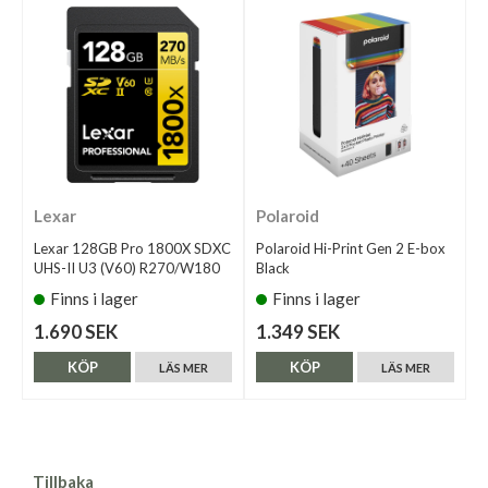
Lexar
Polaroid
Lexar 128GB Pro 1800X SDXC
Polaroid Hi-Print Gen 2 E-box
UHS-II U3 (V60) R270/W180
Black
Finns i lager
Finns i lager
1.690 SEK
1.349 SEK
KÖP
KÖP
LÄS MER
LÄS MER
Tillbaka