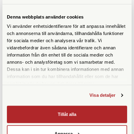
Maxhöjd med mittpelare
(cm)
Denna webbplats använder cookies
Maxhöjd utan mittpelare
202
Vi använder enhetsidentifierare för att anpassa innehållet
(cm)
och annonserna till användarna, tillhandahålla funktioner
Höjd ihopfällt (cm)
89
för sociala medier och analysera vår trafik. Vi
vidarebefordrar även sådana identifierare och annan
Maxbelastning (kg)
28
information från din enhet till de sociala medier och
annons- och analysföretag som vi samarbetar med.
Material
Kolfiber
Dessa kan i sin tur kombinera informationen med annan
information som du har tillhandahållit eller som de har
Bensektioner
4
samlat in när du har använt deras tjänster.
Vikt (g)
2290
Visa detaljer
Benlåstyp
Vridlås
Tillåt alla
Medföljande snabbplatta
Anpassa