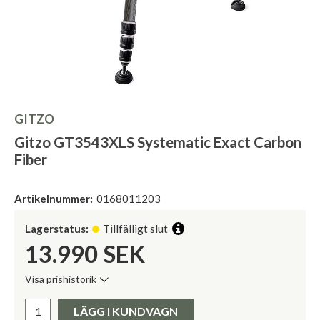
GITZO
Gitzo GT3543XLS Systematic Exact Carbon
Fiber
Artikelnummer:
0168011203
Lagerstatus:
Tillfälligt slut
13.990
SEK
Visa prishistorik
Lägsta pris de senaste 30 dagarna:
Pris:
LÄGG I KUNDVAGN