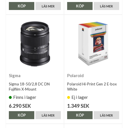
KÖP
KÖP
LÄS MER
LÄS MER
Sigma
Polaroid
Sigma 18-50/2,8 DC DN
Polaroid Hi-Print Gen 2 E-box
Fujifilm X-Mount
White
Finns i lager
Ej i lager
6.290 SEK
1.349 SEK
KÖP
KÖP
LÄS MER
LÄS MER