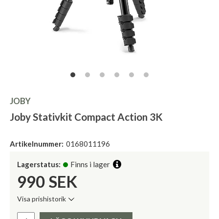
JOBY
Joby Stativkit Compact Action 3K
Artikelnummer:
0168011196
Lagerstatus:
Finns i lager
990
SEK
Visa prishistorik
Lägsta pris de senaste 30 dagarna:
Pris: