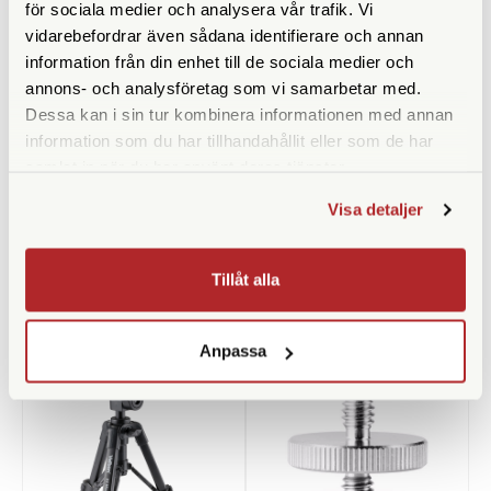
Bensektioner
5st
för sociala medier och analysera vår trafik. Vi
vidarebefordrar även sådana identifierare och annan
Vikt (g)
1140
information från din enhet till de sociala medier och
annons- och analysföretag som vi samarbetar med.
Benlåstyp
Snäpplås
Dessa kan i sin tur kombinera informationen med annan
information som du har tillhandahållit eller som de har
Medföljande snabbplatta
samlat in när du har använt deras tjänster.
Visa detaljer
Tillåt alla
ANDRA KÖPTE ÄVEN
Anpassa