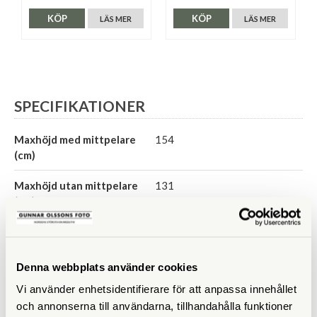
KÖP
KÖP
LÄS MER
LÄS MER
SPECIFIKATIONER
Maxhöjd med mittpelare
154
(cm)
Maxhöjd utan mittpelare
131
(cm)
Höjd ihopfällt (cm)
46
Maxbelastning (kg)
1,5
Denna webbplats använder cookies
Vi använder enhetsidentifierare för att anpassa innehållet
Material
och annonserna till användarna, tillhandahålla funktioner