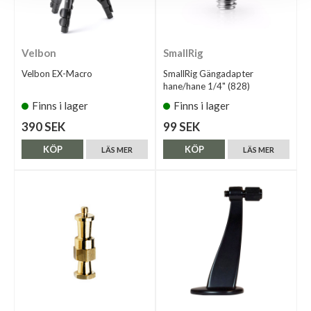
Velbon
SmallRig
Velbon EX-Macro
SmallRig Gängadapter
hane/hane 1/4" (828)
Finns i lager
Finns i lager
390 SEK
99 SEK
KÖP
KÖP
LÄS MER
LÄS MER