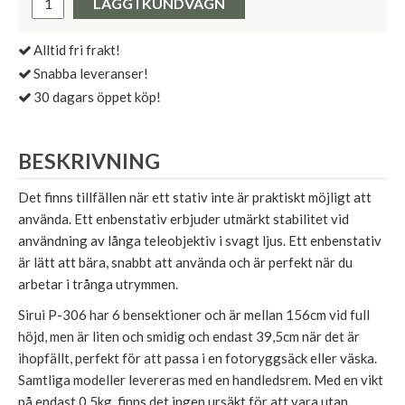
LÄGG I KUNDVAGN
Alltid fri frakt!
Snabba leveranser!
30 dagars öppet köp!
BESKRIVNING
Det finns tillfällen när ett stativ inte är praktiskt möjligt att
använda. Ett enbenstativ erbjuder utmärkt stabilitet vid
användning av långa teleobjektiv i svagt ljus. Ett enbenstativ
är lätt att bära, snabbt att använda och är perfekt när du
arbetar i trånga utrymmen.
Sirui P-306 har 6 bensektioner och är mellan 156cm vid full
höjd, men är liten och smidig och endast 39,5cm när det är
ihopfällt, perfekt för att passa i en fotoryggsäck eller väska.
Samtliga modeller levereras med en handledsrem. Med en vikt
på endast 0,5kg, finns det ingen ursäkt för att vara utan