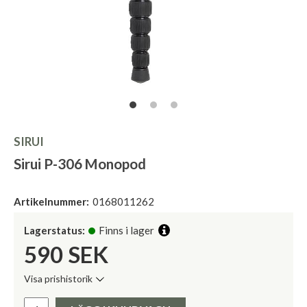
SIRUI
Sirui P-306 Monopod
Artikelnummer:
0168011262
Lagerstatus:
Finns i lager
590
SEK
Visa prishistorik
Lägsta pris de senaste 30 dagarna:
Pris: