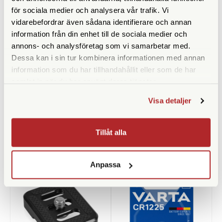
för sociala medier och analysera vår trafik. Vi
Bensektioner
6
vidarebefordrar även sådana identifierare och annan
Vikt (g)
500
information från din enhet till de sociala medier och
annons- och analysföretag som vi samarbetar med.
Benlåstyp
Vridlås
Dessa kan i sin tur kombinera informationen med annan
information som du har tillhandahållit eller som de har
Medföljande snabbplatta
samlat in när du har använt deras tjänster.
Visa detaljer
Tillåt alla
ANDRA KÖPTE ÄVEN
Anpassa