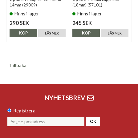
14mm (29009)
(18mm) (57101)
Finns i lager
Finns i lager
290 SEK
245 SEK
KÖP
KÖP
LÄS MER
LÄS MER
Tillbaka
NYHETSBREV
Registrera
OK