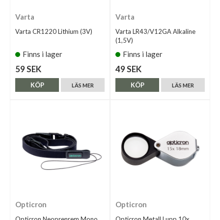
Varta
Varta
Varta CR1220 Lithium (3V)
Varta LR43/V12GA Alkaline
(1,5V)
Finns i lager
Finns i lager
59 SEK
49 SEK
KÖP
KÖP
LÄS MER
LÄS MER
Opticron
Opticron
Opticron Neoprenrem Mono
Opticron Metall Lupp 10x