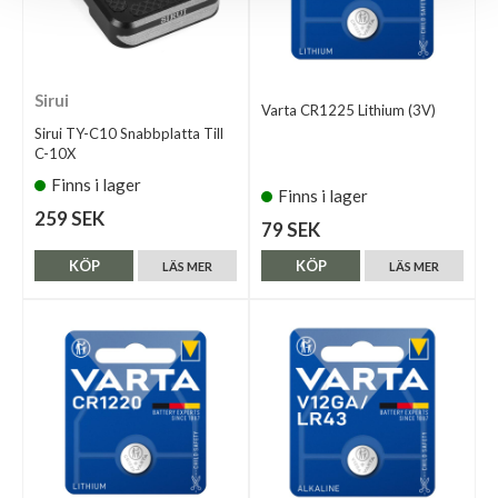
Sirui
Varta CR1225 Lithium (3V)
Sirui TY-C10 Snabbplatta Till
C-10X
Finns i lager
Finns i lager
259 SEK
79 SEK
KÖP
KÖP
LÄS MER
LÄS MER