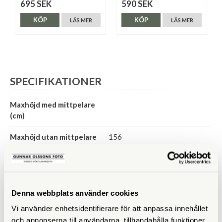
695 SEK
590 SEK
KÖP
KÖP
LÄS MER
LÄS MER
SPECIFIKATIONER
Maxhöjd med mittpelare
(cm)
Maxhöjd utan mittpelare
156
(cm)
Höjd ihopfällt (cm)
39,5
Maxbelastning (kg)
8
Denna webbplats använder cookies
Vi använder enhetsidentifierare för att anpassa innehållet
Material
Aluminium
och annonserna till användarna, tillhandahålla funktioner