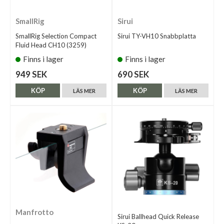
SmallRig
Sirui
SmallRig Selection Compact
Sirui TY-VH10 Snabbplatta
Fluid Head CH10 (3259)
Finns i lager
Finns i lager
949 SEK
690 SEK
KÖP
KÖP
LÄS MER
LÄS MER
Manfrotto
Sirui Ballhead Quick Release