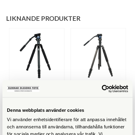
LIKNANDE PRODUKTER
Sirui
Sirui
Sirui R-2004 + VH-10
Sirui Traveler 7VC Kolfiber
Denna webbplats använder cookies
Finns i lager
Finns i lager
Vi använder enhetsidentifierare för att anpassa innehållet
2.990 SEK
3.290 SEK
och annonserna till användarna, tillhandahålla funktioner
KÖP
KÖP
LÄS MER
LÄS MER
för sociala medier och analysera vår trafik. Vi