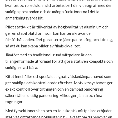
kvalitet och precision i sitt arbete. Lyft din videografi med den
smidiga prestandan och de många funktionerna i detta
anmärkningsvärda kit.
Pilot stativ-kit är tillverkat av högkvalitativt aluminium och
ger en stabil plattform som kan hantera krävande
filmförhållanden. Det garanterar jämn panorering och lutning,
så att du kan skapa bilder av filmisk kvalitet.
Jämfört med en traditionell rund mittpelare är den
triangelformade utformad för att göra stativen kompakta och
smidigare att bära.
Kitet innehåller ett specialdesignat vätskedämpat huvud som
ger smidiga och kontrollerade rörelser. Motviktssystemet ger
exakt kontroll över tiltningen och en dämpad panorering
säkerställer smidig panorering, vilket ger jämna och fina
tagningar.
Med fyrsektioners ben och en teleskopisk mittpelare erbjuder
stativet omfattande höjdjustering. Oavsett om du behöver en