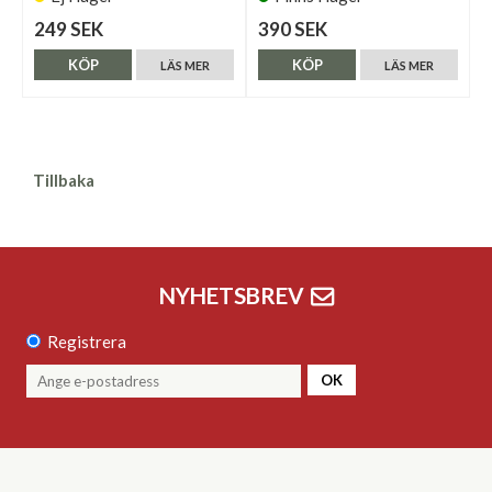
249 SEK
390 SEK
KÖP
KÖP
LÄS MER
LÄS MER
Tillbaka
NYHETSBREV
Registrera
OK