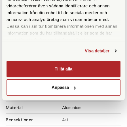
vidarebefordrar även sådana identifierare och annan
information från din enhet till de sociala medier och
annons- och analysföretag som vi samarbetar med.
Dessa kan i sin tur kombinera informationen med annan
SPECIFIKATIONER
information som du har tillhandahållit eller som de har
samlat in när du har använt deras tjänster.
Maxhöjd med mittpelare
122,5
Visa detaljer
(cm)
Maxhöjd utan mittpelare
147,5
Tillåt alla
(cm)
Höjd ihopfällt (cm)
50
Anpassa
Maxbelastning (kg)
3
Material
Aluminium
Bensektioner
4st