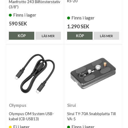
KS-20
Manfrotto 243 Bilfönsterstativ
(3/8")
Finns i lager
Finns i lager
590 SEK
1.290 SEK
KÖP
KÖP
LÄS MER
LÄS MER
Olympus
Sirui
Olympus OM System USB-
Sirui TY-70A Snabbplatta Till
kabel (CB-USB13)
VA-5
Ej i lager
Finns i lager