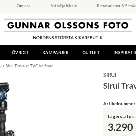
Om oss
Att välja kikare
Reparationer & Servi
ÖVRIGT
KAMPANJER
OUTLET
INSPIRAT
v
>
Sirui Traveler 7VC Kolfiber
SIRUI
Sirui Tra
Artikelnummer
Lagerstatus:
3.290