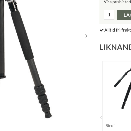
Visa prishistor
Lägsta pris 
LÄ
Alltid fri frakt
LIKNAN
Sirui