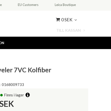
ce
EU Customers
Leica Boutique
0 SEK
TILL KASSAN
ION
veler 7VC Kolfiber
:
0168009733
Finns i lager
SEK