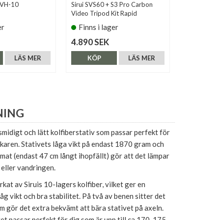
+ VH-10
Sirui SVS60 + S3 Pro Carbon
Manfrotto
Video Tripod Kit Rapid
(MT290XTA
er
Finns i lager
Finns i 
4.890 SEK
2.490 SE
LÄS MER
KÖP
LÄS MER
KÖP
NING
 smidigt och lätt kolfiberstativ som passar perfekt för
karen. Stativets låga vikt på endast 1870 gram och
mat (endast 47 cm långt ihopfällt) gör att det lämpar
 eller vandringen.
erkat av Siruis 10-lagers kolfiber, vilket ger en
åg vikt och bra stabilitet. På två av benen sitter det
 gör det extra bekvämt att bära stativet på axeln.
et passar perfekt för dig som är upp till ca 170-175