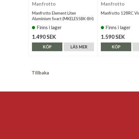
Manfrotto
Manfrotto
Manfrotto Element Liten
Manfrotto 128RC V
Aluminium Svart (MKELES5BK-BH)
Finns i lager
Finns i lager
1.490 SEK
1.590 SEK
KÖP
LÄS MER
KÖP
Tillbaka