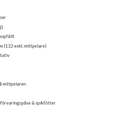
ber
g)
hopfällt
 (132 exkl. mittpelare)
tativ
å mittpelaren
förvaringspåse & spikfötter