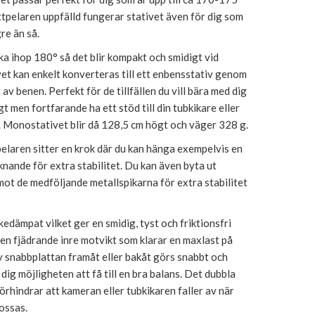
tpelaren uppfälld fungerar stativet även för dig som
re än så.
ka ihop 180° så det blir kompakt och smidigt vid
vet kan enkelt konverteras till ett enbensstativ genom
 av benen. Perfekt för de tillfällen du vill bära med dig
gt men fortfarande ha ett stöd till din tubkikare eller
v. Monostativet blir då 128,5 cm högt och väger 328 g.
pelaren sitter en krok där du kan hänga exempelvis en
iknande för extra stabilitet. Du kan även byta ut
ot de medföljande metallspikarna för extra stabilitet
edämpat vilket ger en smidig, tyst och friktionsfri
 en fjädrande inre motvikt som klarar en maxlast på
v snabbplattan framåt eller bakåt görs snabbt och
 dig möjligheten att få till en bra balans. Det dubbla
örhindrar att kameran eller tubkikaren faller av när
ossas.