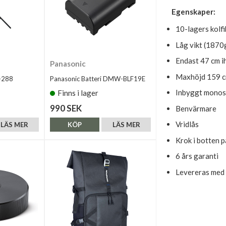
Egenskaper:
10-lagers kolfi
Låg vikt (1870
Endast 47 cm i
Panasonic
Maxhöjd 159 cm
S-288
Panasonic Batteri DMW-BLF19E
Inbyggt monos
Finns i lager
990 SEK
Benvärmare
Vridlås
LÄS MER
KÖP
LÄS MER
Krok i botten p
6 års garanti
Levereras med 