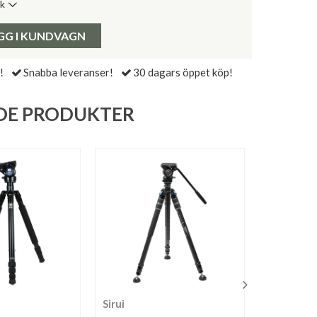
ik
de senaste 30 dagarna:
Pris:
GG I KUNDVAGN
!
Snabba leveranser!
30 dagars öppet köp!
DE PRODUKTER
Sirui
Manfrott