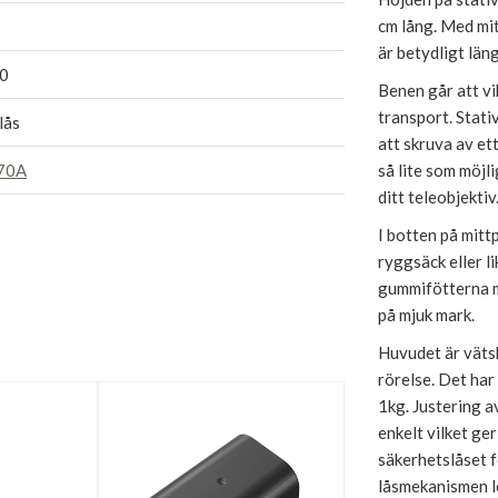
cm lång. Med mit
är betydligt läng
0
Benen går att vi
transport. Stati
lås
att skruva av ett
70A
så lite som möjli
ditt teleobjekti
I botten på mitt
ryggsäck eller l
gummifötterna m
på mjuk mark.
Huvudet är vätsk
rörelse. Det har
1kg. Justering a
enkelt vilket ger
säkerhetslåset f
låsmekanismen l