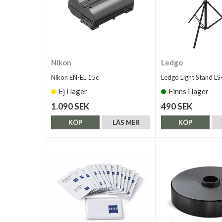
Nikon
Ledgo
Nikon EN-EL 15c
Ledgo Light Stand L
Ej i lager
Finns i lager
1.090 SEK
490 SEK
KÖP
LÄS MER
KÖP