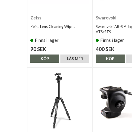
Zeiss
Swarovski
Zeiss Lens Cleaning Wipes
Swarovski AR-S Adap
ATS/STS
Finns i lager
Finns i lager
90 SEK
400 SEK
KÖP
LÄS MER
KÖP