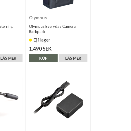
Olympus
terring
Olympus Everyday Camera
Backpack
Ej i lager
1.490 SEK
LÄS MER
KÖP
LÄS MER