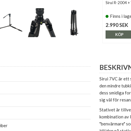
Sirui R-2004 
Finns i lag
2.990 SEK
KÖP
BESKRIV
Sirui 7VC är ett
den mindre tubki
dess smidiga for
sig väl för resan
Stativet är tillv
kombination av l
"benvärmare" som
iber
Höjden på stativ