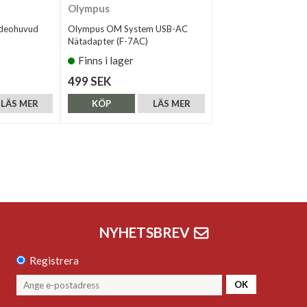
Olympus
ideohuvud
Olympus OM System USB-AC
Nätadapter (F-7AC)
Finns i lager
499 SEK
LÄS MER
KÖP
LÄS MER
NYHETSBREV
Registrera
OK