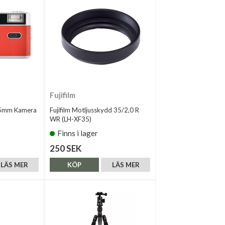
Fujifilm
35mm Kamera
Fujifilm Motljusskydd 35/2,0 R
WR (LH-XF35)
Finns i lager
250 SEK
LÄS MER
KÖP
LÄS MER