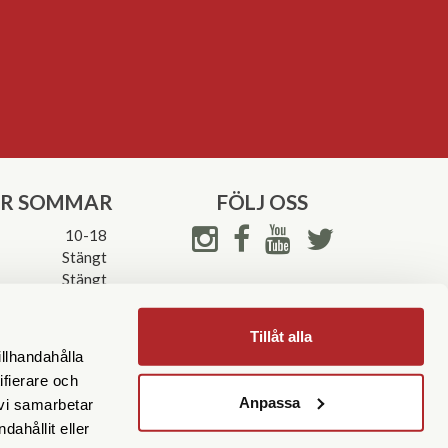
ER SOMMAR
FÖLJ OSS
10-18
Stängt
Stängt
ettider->
Tillåt alla
illhandahålla
ifierare och
Anpassa
 vi samarbetar
ahållit eller