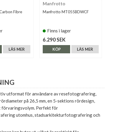
Manfrotto
Manfrott
 Carbon Fibre
Manfrotto MT055BDWCF
Manfrotto
(MT290XTA
er
Finns i lager
Finns i 
6.290 SEK
2.490 SE
LÄS MER
KÖP
LÄS MER
KÖP
NING
ativ utformat för användare av resefotografering,
rördiameter på 26,5 mm, en 5-sektions rördesign,
t förvaringsvolym. Perfekt för
afering utomhus, stadsarkitekturfotografering och