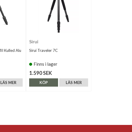
Sirui
I Kulled Alu
Sirui Traveler 7C
Finns i lager
1.590 SEK
LÄS MER
KÖP
LÄS MER