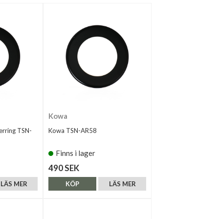
Kowa
rring TSN-
Kowa TSN-AR58
Finns i lager
490 SEK
LÄS MER
KÖP
LÄS MER