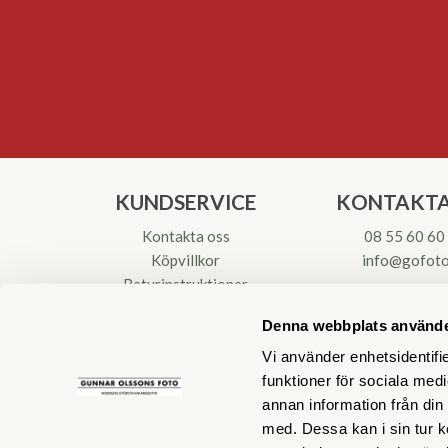
KUNDSERVICE
KONTAKTA
Kontakta oss
08 55 60 60
Köpvillkor
info@gofoto
Returinstruktioner
Att välja kikare
Org.nr: 55621
Denna webbplats använde
Reparationer & Service
Vi använder enhetsidentifie
funktioner för sociala medi
annan information från din
med. Dessa kan i sin tur k