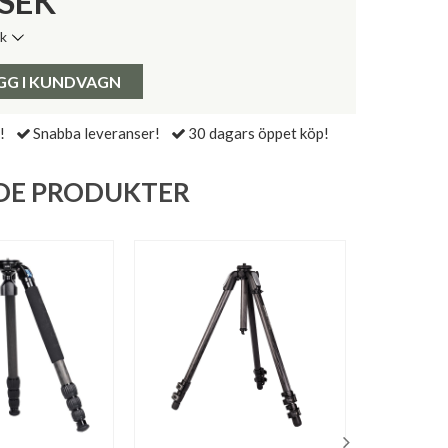
SEK
ik
de senaste 30 dagarna:
Pris:
GG I KUNDVAGN
!
Snabba leveranser!
30 dagars öppet köp!
DE PRODUKTER