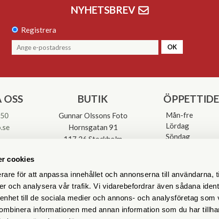
NYHETSBREV
Registrera
OK
 OSS
BUTIK
ÖPPETTID
Mån-fre
 50
Gunnar Olssons Foto
Lördag
.se
Hornsgatan 91
Söndag
117 26 Stockholm
Avvikande öpp
3-0137
r cookies
rare för att anpassa innehållet och annonserna till användarna, t
er och analysera vår trafik. Vi vidarebefordrar även sådana ident
 enhet till de sociala medier och annons- och analysföretag som
ombinera informationen med annan information som du har tillhand