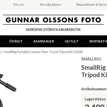
Om oss
Att välja kikare
Reparationer & Servi
ÖVRIGT
KAMPANJER
OUTLET
INSPIRAT
v
>
SmallRig Portable Carbon Fiber Travel Tripod Kit (5028)
SMALLRIG
SmallRig
Tripod Ki
Artikelnummer
Lagerstatus: