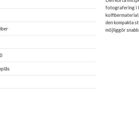
Den korta mittpe
fotografering i l
kolfibermaterial
den kompakta sto
iber
möjliggör snabb
0
pplås