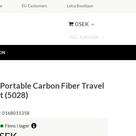
ce
EU Customers
Leica Boutique
0 SEK
TILL KASSAN
ION
 Portable Carbon Fiber Travel
t (5028)
:
0168011358
Finns i lager