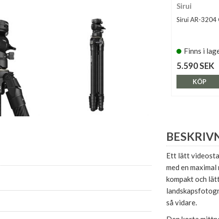
Sirui
Sirui AR-3204
Finns i lag
5.590 SEK
KÖP
BESKRIV
Ett lätt videost
med en maximal 
kompakt och lät
landskapsfotogr
så vidare.