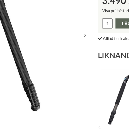
3.490
Visa prishistor
Lägsta pris 
LÄ
Alltid fri frakt
LIKNAN