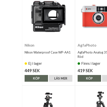
Nikon
AgfaPhoto
Nikon Waterproof Case WP-AA1
AgfaPhoto Analog 
Röd
Ej i lager
Finns i lager
449 SEK
419 SEK
KÖP
LÄS MER
KÖP