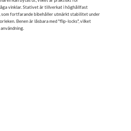
laren kan bytas ut, vilket är praktiskt för
åga vinklar. Stativet är tillverkat i höghållfast
, som fortfarande bibehåller utmärkt stabilitet under
rleken. Benen är låsbara med "flip-locks", vilket
 användning.