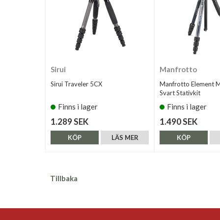
Sirui
Manfrotto
Sirui Traveler 5CX
Manfrotto Element MI
Svart Stativkit
Finns i lager
Finns i lager
1.289 SEK
1.490 SEK
KÖP
LÄS MER
KÖP
Tillbaka