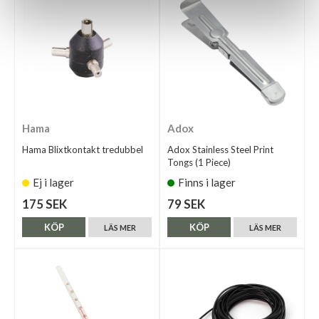
Hama
Adox
Hama Blixtkontakt tredubbel
Adox Stainless Steel Print
Tongs (1 Piece)
Ej i lager
Finns i lager
175 SEK
79 SEK
KÖP
KÖP
LÄS MER
LÄS MER