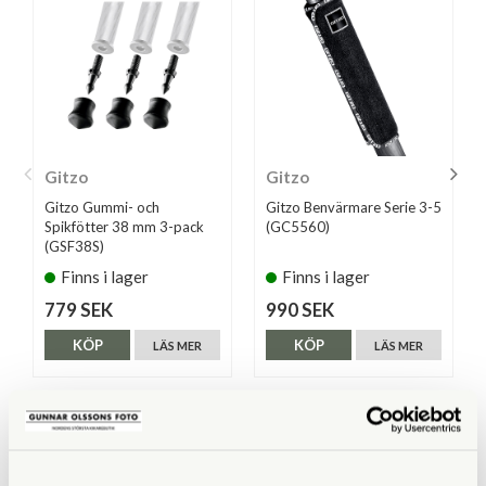
Gitzo
Gitzo
Gitzo Gummi- och
Gitzo Benvärmare Serie 3-5
Spikfötter 38 mm 3-pack
(GC5560)
(GSF38S)
Finns i lager
Finns i lager
779 SEK
990 SEK
KÖP
KÖP
LÄS MER
LÄS MER