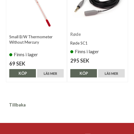
Røde
Small B/W Thermometer
Without Mercury
Røde SC1
Finns i lager
Finns i lager
295 SEK
69 SEK
KÖP
KÖP
LÄS MER
LÄS MER
Tillbaka