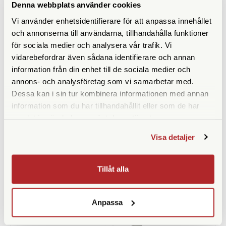
ANDRA KÖPTE ÄVEN
Denna webbplats använder cookies
Vi använder enhetsidentifierare för att anpassa innehållet
och annonserna till användarna, tillhandahålla funktioner
för sociala medier och analysera vår trafik. Vi
vidarebefordrar även sådana identifierare och annan
information från din enhet till de sociala medier och
annons- och analysföretag som vi samarbetar med.
Dessa kan i sin tur kombinera informationen med annan
information som du har tillhandahållit eller som de har
samlat in när du har använt deras tjänster.
Green Clean
CineStill
Visa detaljer
Green Clean Rengöringskit CS-
CineStill D6 DaylightChrome
1500
(Del 1 av 3)
Finns i lager
Finns i lager
Tillåt alla
295 SEK
179 SEK
KÖP
KÖP
LÄS MER
LÄS MER
Anpassa