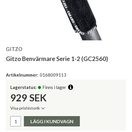
GITZO
Gitzo Benvärmare Serie 1-2 (GC2560)
Artikelnummer:
0168009113
Lagerstatus:
Finns i lager
929
SEK
Visa prishistorik
Lägsta pris de senaste 30 dagarna:
Pris:
LÄGG I KUNDVAGN