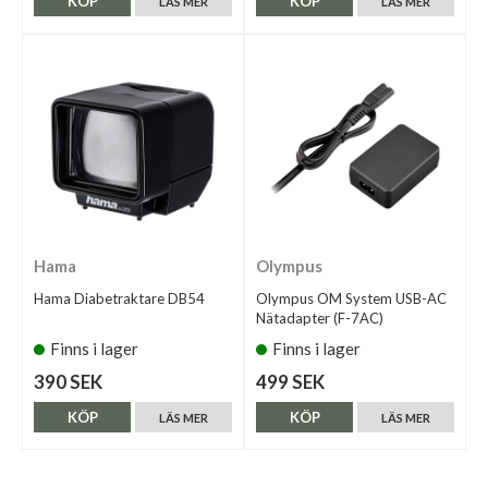
KÖP
KÖP
LÄS MER
LÄS MER
Hama
Olympus
Hama Diabetraktare DB54
Olympus OM System USB-AC
Nätadapter (F-7AC)
Finns i lager
Finns i lager
390 SEK
499 SEK
KÖP
KÖP
LÄS MER
LÄS MER