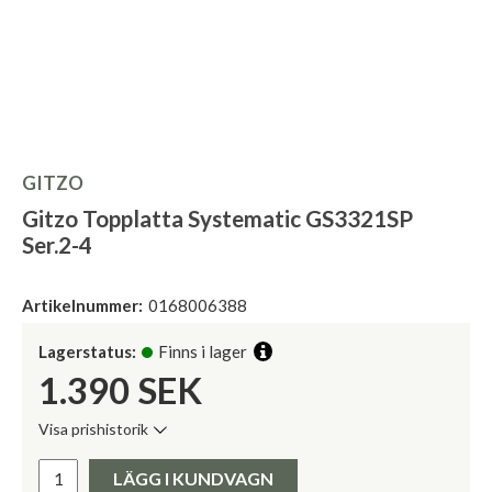
GITZO
Gitzo Topplatta Systematic GS3321SP
Ser.2-4
Artikelnummer:
0168006388
Lagerstatus:
Finns i lager
1.390
SEK
Visa prishistorik
Lägsta pris de senaste 30 dagarna:
Pris:
LÄGG I KUNDVAGN