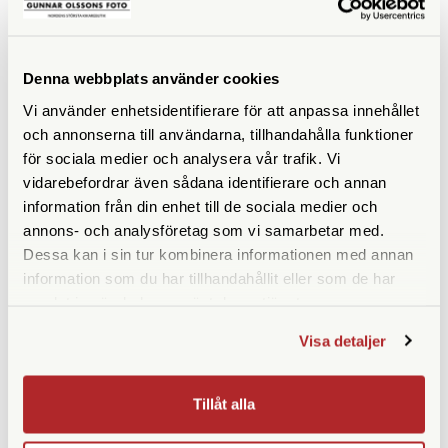
KÖP
KÖP
LÄS MER
LÄS MER
Denna webbplats använder cookies
Vi använder enhetsidentifierare för att anpassa innehållet
ANDRA KÖPTE ÄVEN
och annonserna till användarna, tillhandahålla funktioner
för sociala medier och analysera vår trafik. Vi
vidarebefordrar även sådana identifierare och annan
information från din enhet till de sociala medier och
annons- och analysföretag som vi samarbetar med.
Dessa kan i sin tur kombinera informationen med annan
information som du har tillhandahållit eller som de har
samlat in när du har använt deras tjänster.
Visa detaljer
Manfrotto
Manfrotto
Tillåt alla
Manfrotto Advanced III
Manfrotto Advanced III
Hölster L
Hölster M