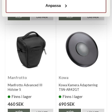
Finns i lager
Finns i lager
Anpassa
590 SEK
560 SEK
KÖP
KÖP
LÄS MER
LÄS MER
Manfrotto
Kowa
Manfrotto Advanced III
Kowa Kamera Adapterring
Hölster S
TSN-AR42GT
Finns i lager
Finns i lager
460 SEK
690 SEK