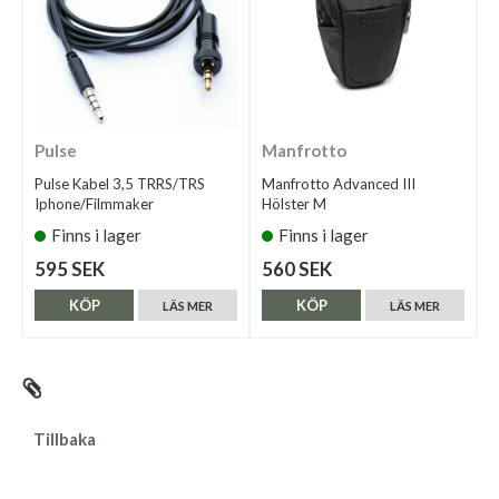
Pulse
Manfrotto
Pulse Kabel 3,5 TRRS/TRS
Manfrotto Advanced III
Iphone/Filmmaker
Hölster M
Finns i lager
Finns i lager
595 SEK
560 SEK
KÖP
KÖP
LÄS MER
LÄS MER
Tillbaka