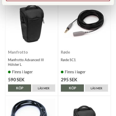
Manfrotto
Røde
Manfrotto Advanced III
Røde SC1
Hölster L
Finns i lager
Finns i lager
590 SEK
295 SEK
KÖP
KÖP
LÄS MER
LÄS MER