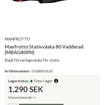
MANFROTTO
Manfrotto Stativväska 80 Vadderad
(MBAG80PN)
Rejäl förvaringsväska för stativ.
Artikelnummer:
0168001620
Lagerstatus:
Finns i lager
1.290
SEK
Visa prishistorik
Lägsta pris de senaste 30 dagarna:
Pris: