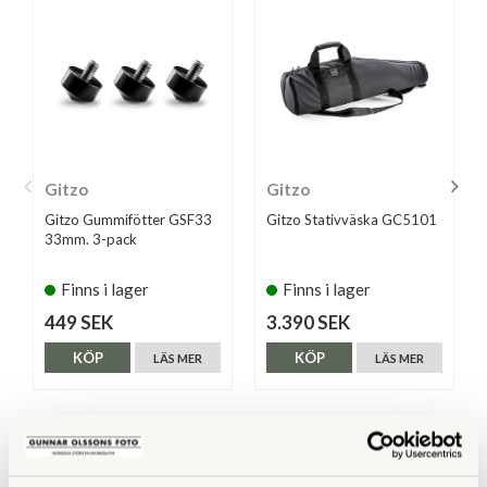
Gitzo
Gitzo
Gitzo Gummifötter GSF33
Gitzo Stativväska GC5101
33mm. 3-pack
Finns i lager
Finns i lager
449 SEK
3.390 SEK
KÖP
KÖP
LÄS MER
LÄS MER