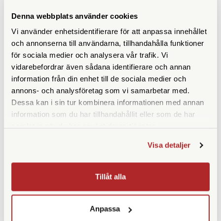
ANDRA KÖPTE ÄVEN
Denna webbplats använder cookies
Vi använder enhetsidentifierare för att anpassa innehållet
och annonserna till användarna, tillhandahålla funktioner
för sociala medier och analysera vår trafik. Vi
vidarebefordrar även sådana identifierare och annan
information från din enhet till de sociala medier och
annons- och analysföretag som vi samarbetar med.
Dessa kan i sin tur kombinera informationen med annan
information som du har tillhandahållit eller som de har
samlat in när du har använt deras tjänster.
Røde
Small B/W Thermometer
Without Mercury
Røde VC-1 Förl. Kabel Mini
Visa detaljer
Tele/Mini Tele Hona
Ej i lager
Finns i lager
Tillåt alla
280 SEK
69 SEK
KÖP
KÖP
LÄS MER
LÄS MER
Anpassa