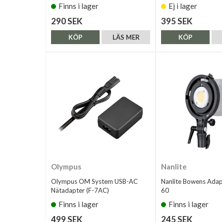
Finns i lager
Ej i lager
290 SEK
395 SEK
KÖP
LÄS MER
KÖP
Olympus
Nanlite
Olympus OM System USB-AC
Nanlite Bowens Adap
Nätadapter (F-7AC)
60
Finns i lager
Finns i lager
499 SEK
245 SEK