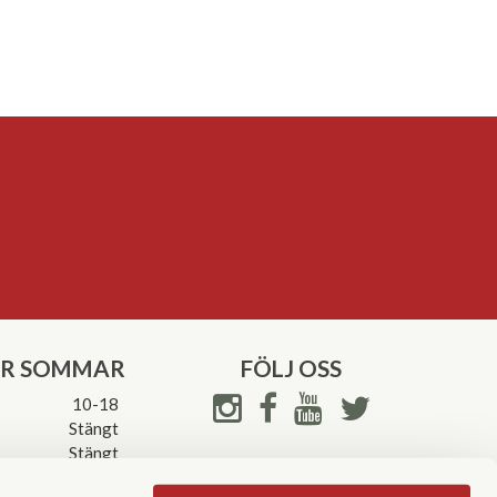
ER SOMMAR
FÖLJ OSS
10-18
Stängt
Stängt
ettider->