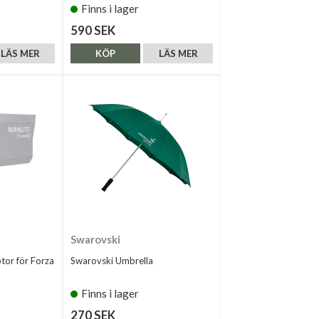
Finns i lager
590 SEK
LÄS MER
KÖP
LÄS MER
Swarovski
tor för Forza
Swarovski Umbrella
Finns i lager
270 SEK