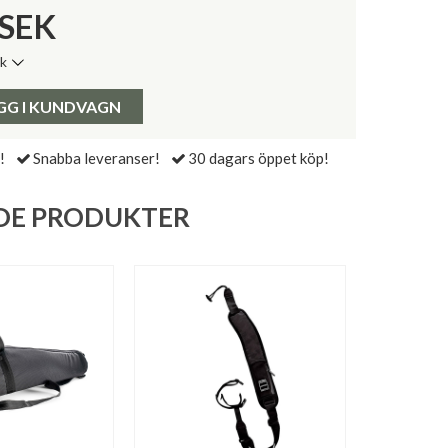
SEK
ik
de senaste 30 dagarna:
Pris:
GG I KUNDVAGN
!
Snabba leveranser!
30 dagars öppet köp!
DE PRODUKTER