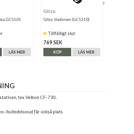
Gitzo
Gofoto
äska GC5101
Gitzo Stativrem (GC5210)
Gofoto Stat
Svart
er
Tillfälligt slut
Finns i 
769 SEK
395 SEK
LÄS MER
KÖP
LÄS MER
KÖP
NING
stativen, tex Velbon CF-730.
o-/kulledshuvud får också plats