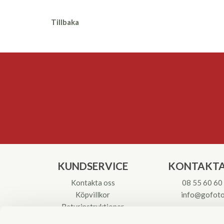
Tillbaka
KUNDSERVICE
KONTAKTA
Kontakta oss
08 55 60 60
Köpvillkor
info@gofoto
Returinstruktioner
Att välja kikare
Org.nr: 55621