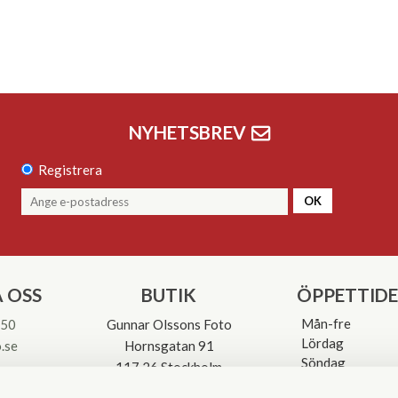
NYHETSBREV
Registrera
OK
 OSS
BUTIK
ÖPPETTID
Mån-fre
 50
Gunnar Olssons Foto
Lördag
.se
Hornsgatan 91
Söndag
117 26 Stockholm
Avvikande öpp
3-0137