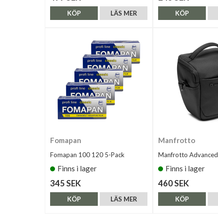
KÖP
LÄS MER
KÖP
Fomapan
Manfrotto
Fomapan 100 120 5-Pack
Manfrotto Advanced I
Finns i lager
Finns i lager
345 SEK
460 SEK
KÖP
LÄS MER
KÖP