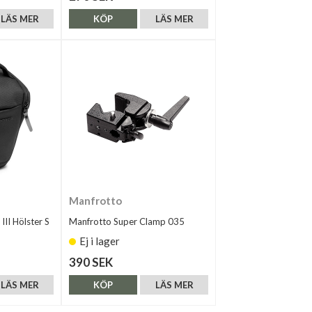
LÄS MER
KÖP
LÄS MER
Manfrotto
II Hölster S
Manfrotto Super Clamp 035
Ej i lager
390 SEK
LÄS MER
KÖP
LÄS MER