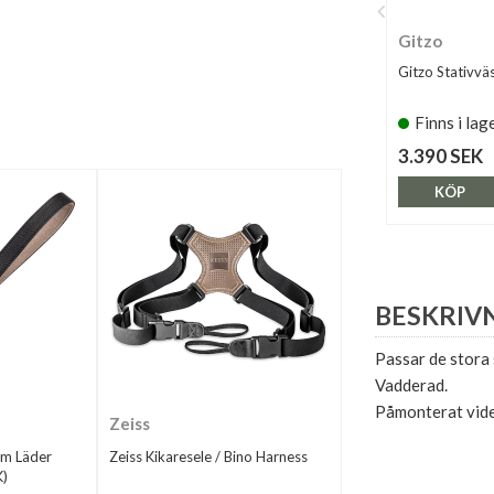
Gitzo
Gitzo Stativv
Finns i lag
3.390 SEK
KÖP
BESKRIV
Passar de stora 
Vadderad.
Påmonterat vide
Zeiss
m Läder
Zeiss Kikaresele / Bino Harness
K)