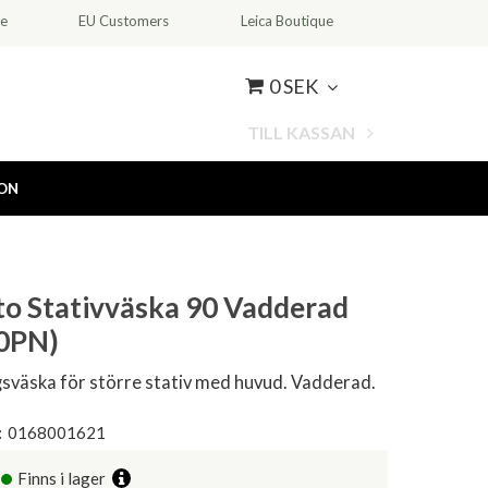
ce
EU Customers
Leica Boutique
0 SEK
TILL KASSAN
ION
o Stativväska 90 Vadderad
0PN)
gsväska för större stativ med huvud. Vadderad.
:
0168001621
Finns i lager