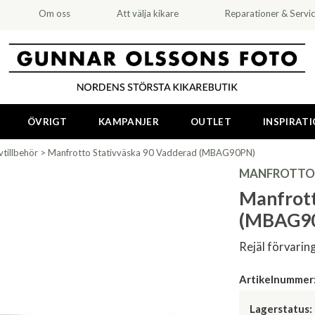
Om oss
Att välja kikare
Reparationer & Servi
ÖVRIGT
KAMPANJER
OUTLET
INSPIRAT
vtillbehör
>
Manfrotto Stativväska 90 Vadderad (MBAG90PN)
MANFROTTO
Manfrott
(MBAG9
Rejäl förvarin
Artikelnummer
Lagerstatus: