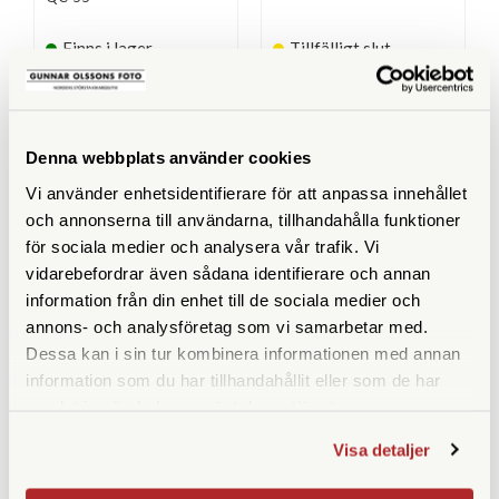
Finns i lager
Tillfälligt slut
439 SEK
769 SEK
KÖP
KÖP
LÄS MER
LÄS MER
Denna webbplats använder cookies
Vi använder enhetsidentifierare för att anpassa innehållet
och annonserna till användarna, tillhandahålla funktioner
för sociala medier och analysera vår trafik. Vi
ANDRA KÖPTE ÄVEN
vidarebefordrar även sådana identifierare och annan
information från din enhet till de sociala medier och
annons- och analysföretag som vi samarbetar med.
Dessa kan i sin tur kombinera informationen med annan
information som du har tillhandahållit eller som de har
samlat in när du har använt deras tjänster.
Visa detaljer