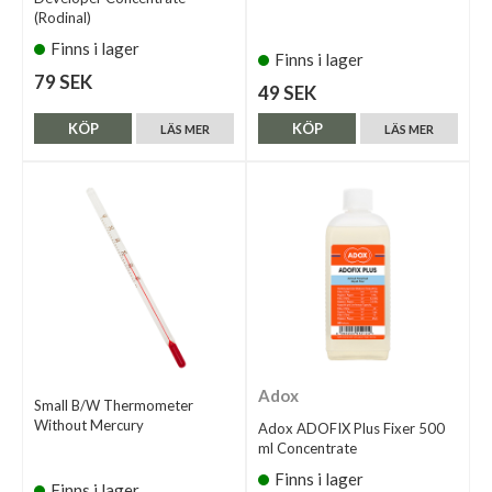
(Rodinal)
Finns i lager
Finns i lager
79 SEK
49 SEK
KÖP
KÖP
LÄS MER
LÄS MER
Adox
Small B/W Thermometer
Without Mercury
Adox ADOFIX Plus Fixer 500
ml Concentrate
Finns i lager
Finns i lager