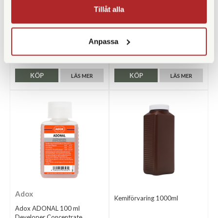
Tillåt alla
Manfrotto
Manfrotto
Manfrotto 119 Adapter
Manfrotto R002,23
Anpassa
Finns i lager
Finns i lager
89 SEK
109 SEK
KÖP
KÖP
LÄS MER
LÄS MER
Adox
Kemiförvaring 1000ml
Adox ADONAL 100 ml
Developer Concentrate