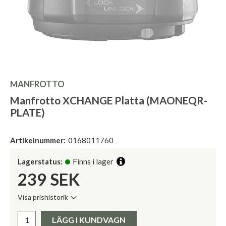
MANFROTTO
Manfrotto XCHANGE Platta (MAONEQR-
PLATE)
Artikelnummer:
0168011760
Lagerstatus:
Finns i lager
239
SEK
Visa prishistorik
Lägsta pris de senaste 30 dagarna:
Pris:
LÄGG I KUNDVAGN