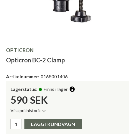
OPTICRON
Opticron BC-2 Clamp
Artikelnummer:
0168001406
Lagerstatus:
Finns i lager
590
SEK
Visa prishistorik
Lägsta pris de senaste 30 dagarna:
Pris:
LÄGG I KUNDVAGN