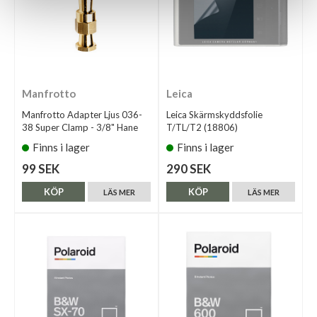
Manfrotto
Leica
Manfrotto Adapter Ljus 036-
Leica Skärmskyddsfolie
38 Super Clamp - 3/8" Hane
T/TL/T2 (18806)
Finns i lager
Finns i lager
99 SEK
290 SEK
KÖP
KÖP
LÄS MER
LÄS MER