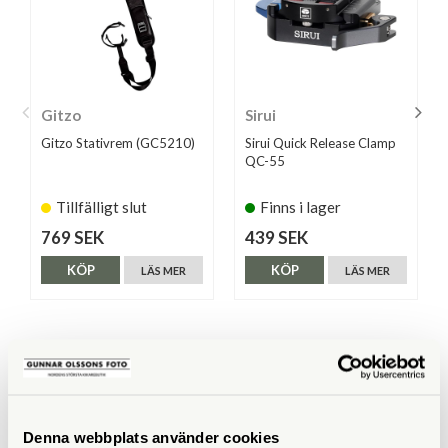
Gitzo
Sirui
Gitzo Stativrem (GC5210)
Sirui Quick Release Clamp
QC-55
Tillfälligt slut
Finns i lager
769 SEK
439 SEK
KÖP
KÖP
LÄS MER
LÄS MER
ANDRA KÖPTE ÄVEN
Denna webbplats använder cookies