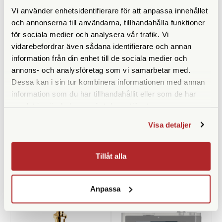
Vi använder enhetsidentifierare för att anpassa innehållet
och annonserna till användarna, tillhandahålla funktioner
för sociala medier och analysera vår trafik. Vi
vidarebefordrar även sådana identifierare och annan
information från din enhet till de sociala medier och
annons- och analysföretag som vi samarbetar med.
Dessa kan i sin tur kombinera informationen med annan
information som du har tillhandahållit eller som de har
SmallRig
Manfrotto
samlat in när du har använt deras tjänster.
SmallRig Gängadapter
Manfrotto 147 (Adapter
hane/hane 1/4" (828)
3/8"-1/4" Hane/Hane)
Visa detaljer
Finns i lager
Finns i lager
99 SEK
79 SEK
Tillåt alla
KÖP
KÖP
LÄS MER
LÄS MER
Anpassa