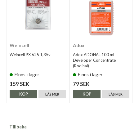
Weincell
Adox
Weincell PX 625 1,35v
Adox ADONAL 100 ml
Developer Concentrate
(Rodinal)
Finns i lager
Finns i lager
159 SEK
79 SEK
KÖP
KÖP
LÄS MER
LÄS MER
Tillbaka