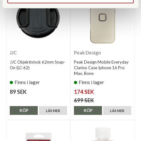
JJC
Peak Design
JJC Objektivlock 62mm Snap-
Peak Design Mobile Everyday
On (LC-62)
Clarino Case Iphone 16 Pro
Max, Bone
Finns i lager
Finns i lager
89 SEK
174 SEK
699 SEK
KÖP
KÖP
LÄS MER
LÄS MER