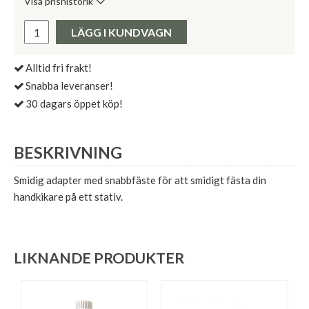
Visa prishistorik
Lägsta pris de senaste 30 dagarna:
Pris:
LÄGG I KUNDVAGN
Alltid fri frakt!
Snabba leveranser!
30 dagars öppet köp!
BESKRIVNING
Smidig adapter med snabbfäste för att smidigt fästa din
handkikare på ett stativ.
LIKNANDE PRODUKTER