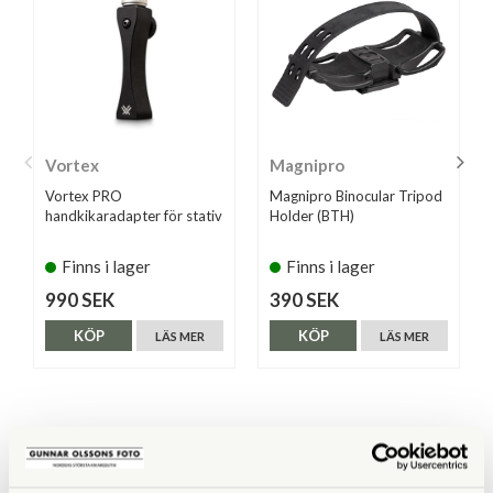
Vortex
Magnipro
Vortex PRO
Magnipro Binocular Tripod
handkikaradapter för stativ
Holder (BTH)
Finns i lager
Finns i lager
990 SEK
390 SEK
KÖP
KÖP
LÄS MER
LÄS MER
ANDRA KÖPTE ÄVEN