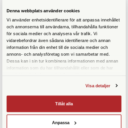
Denna webbplats använder cookies
Vi använder enhetsidentifierare för att anpassa innehållet
och annonserna till användarna, tillhandahålla funktioner
för sociala medier och analysera vår trafik. Vi
vidarebefordrar även sådana identifierare och annan
information från din enhet till de sociala medier och
annons- och analysföretag som vi samarbetar med.
Dessa kan i sin tur kombinera informationen med annan
Leica
Focus
information som du har tillhandahållit eller som de har
samlat in när du har använt deras tjänster.
Leica Ögonmussla (2/2 Gummi)
Focus Stativadapter L
25-50x W
Visa detaljer
Finns i lager
Finns i lager
100 SEK
190 SEK
Tillåt alla
KÖP
KÖP
LÄS MER
LÄS MER
Anpassa