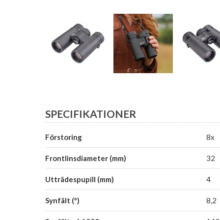
SPECIFIKATIONER
Förstoring
8x
Frontlinsdiameter (mm)
32
Utträdespupill (mm)
4
Synfält (º)
8,2