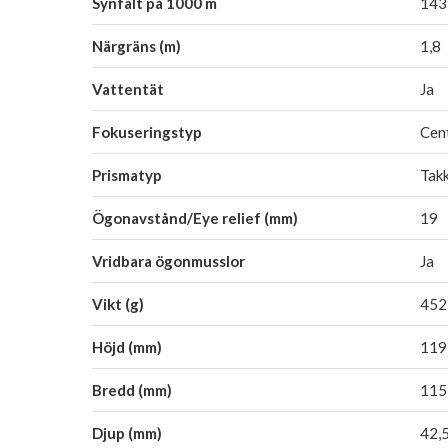
Synfält på 1000 m
143
Närgräns (m)
1,8
Vattentät
Ja
Fokuseringstyp
Cen
Prismatyp
Tak
Ögonavstånd/Eye relief (mm)
19
Vridbara ögonmusslor
Ja
Vikt (g)
452
Höjd (mm)
119
Bredd (mm)
115
Djup (mm)
42,