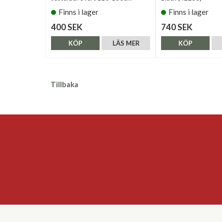
Finns i lager
Finns i lager
400 SEK
740 SEK
KÖP
LÄS MER
KÖP
Tillbaka