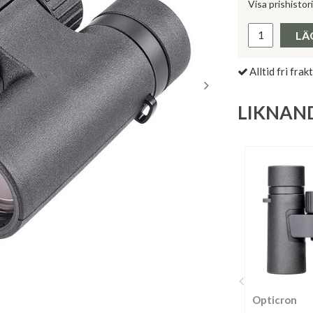
Visa prishistor
Lägsta pris 
LÄ
Alltid fri frakt
LIKNAN
Opticron