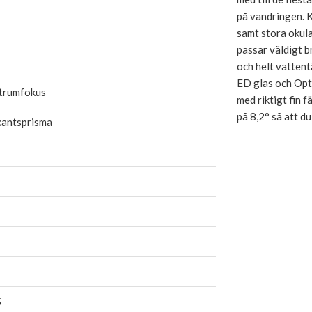
på vandringen. K
samt stora okula
passar väldigt 
och helt vattent
ED glas och Opti
trumfokus
med riktigt fin 
på 8,2° så att du 
kantsprisma
5