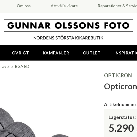
Om oss
Att välja kikare
Reparationer & Servi
ÖVRIGT
KAMPANJER
OUTLET
INSPIRAT
raveller BGA ED
OPTICRON
Opticron
Artikelnummer
Lagerstatus:
5.290