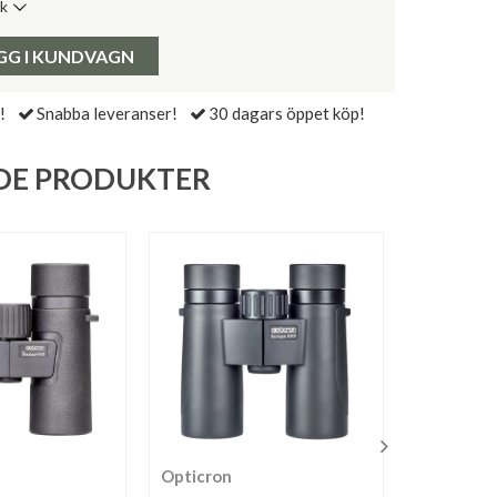
ik
de senaste 30 dagarna:
Pris:
GG I KUNDVAGN
!
Snabba leveranser!
30 dagars öppet köp!
DE PRODUKTER
Opticron
Nikon