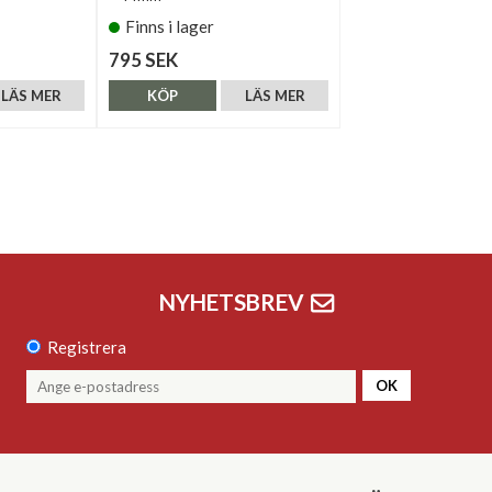
Finns i lager
795 SEK
LÄS MER
KÖP
LÄS MER
NYHETSBREV
Registrera
OK