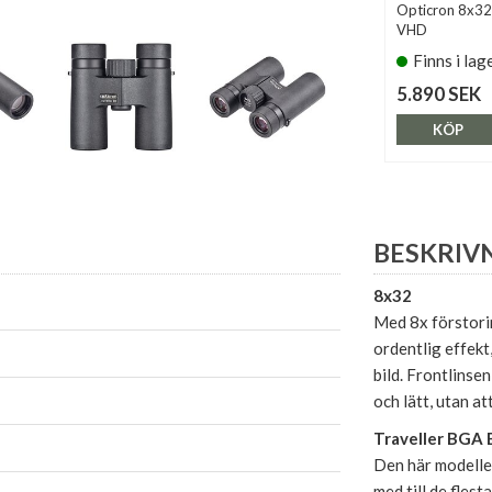
Opticron 8x3
VHD
Finns i lag
5.890 SEK
KÖP
BESKRIV
8x32
Med 8x förstorin
ordentlig effekt
bild. Frontlinse
och lätt, utan at
Traveller BGA 
Den här modellen 
med till de fles