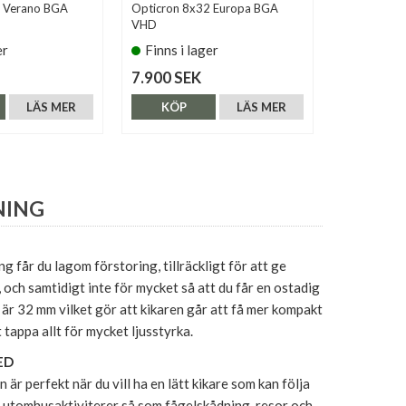
2 Verano BGA
Opticron 8x32 Europa BGA
Nikon 8x30
VHD
er
Finns i lager
Finns i 
7.900 SEK
6.790 SE
LÄS MER
KÖP
LÄS MER
KÖP
NING
g får du lagom förstoring, tillräckligt för att ge
, och samtidigt inte för mycket så att du får en ostadig
n är 32 mm vilket gör att kikaren går att få mer kompakt
t tappa allt för mycket ljusstyrka.
ED
är perfekt när du vill ha en lätt kikare som kan följa
ta utomhusaktiviterer så som fågelskådning, resor och