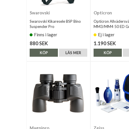
Swarovski
Opticron
Swarovski Kikaresele BSP Bino
Opticron Allvädersv
Suspender Pro
MM3/MM4 50 ED Gr
Finns i lager
Ej i lager
880 SEK
1.190 SEK
KÖP
LÄS MER
KÖP
Magnipro
Zeiss