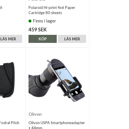
it
Polaroid Hi-print 4x6 Paper
Cartridge 80 sheets
Finns i lager
459 SEK
LÄS MER
KÖP
LÄS MER
Olivon
odral Pitch
Olivon USPA Smartphoneadapter
+ 44mm