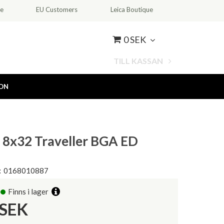
ce
EU Customers
Leica Boutique
0 SEK
TILL KASSAN
ION
 8x32 Traveller BGA ED
:
0168010887
Finns i lager
SEK