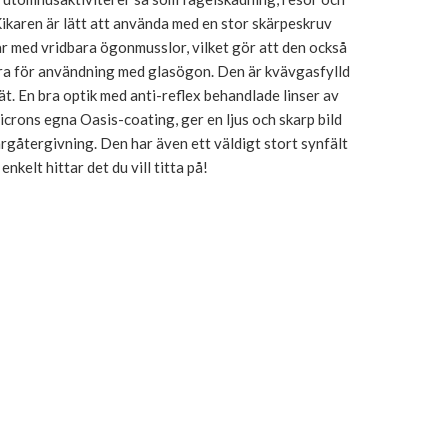
ikaren är lätt att använda med en stor skärpeskruv
r med vridbara ögonmusslor, vilket gör att den också
bra för användning med glasögon. Den är kvävgasfylld
ät. En bra optik med anti-reflex behandlade linser av
crons egna Oasis-coating, ger en ljus och skarp bild
färgåtergivning. Den har även ett väldigt stort synfält
enkelt hittar det du vill titta på!