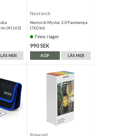
Nextorch
äska
Nextorch Mystar 2.0 Pannlampa
ön (41163)
(760 lm)
Finns i lager
990 SEK
LÄS MER
KÖP
LÄS MER
Polaroid