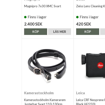
Magnipro 7x30 XMC Svart
Zeiss Lens Cleaning K
Finns i lager
Finns i lager
2.400 SEK
420 SEK
KÖP
LÄS MER
KÖP
Kamerastockholm
Leica
Kamerastockholm Kamerarem
Leica CRF Neoprene F
Justerbar Svart 110-130cm
Black (42233)