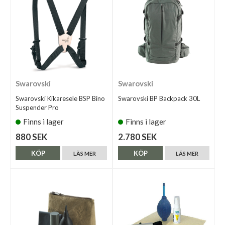
Swarovski
Swarovski
Swarovski Kikaresele BSP Bino
Swarovski BP Backpack 30L
Suspender Pro
Finns i lager
Finns i lager
880 SEK
2.780 SEK
KÖP
KÖP
LÄS MER
LÄS MER