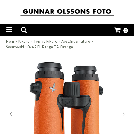
0
Hem
>
Kikare
>
Typ av kikare
>
Avståndsmätare
>
Swarovski 10x42 EL Range TA Orange