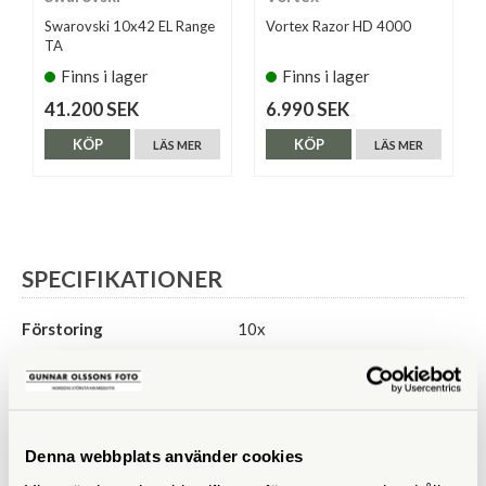
Swarovski 10x42 EL Range
Vortex Razor HD 4000
TA
Finns i lager
Finns i lager
41.200 SEK
6.990 SEK
KÖP
KÖP
LÄS MER
LÄS MER
SPECIFIKATIONER
Förstoring
10x
Frontlinsdiameter (mm)
42
Utträdespupill (mm)
4,2
Denna webbplats använder cookies
Mätområde (m)
10-2000