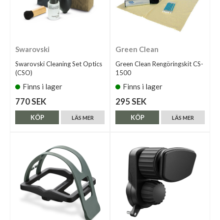
Swarovski
Green Clean
Swarovski Cleaning Set Optics
Green Clean Rengöringskit CS-
(CSO)
1500
Finns i lager
Finns i lager
770 SEK
295 SEK
KÖP
KÖP
LÄS MER
LÄS MER