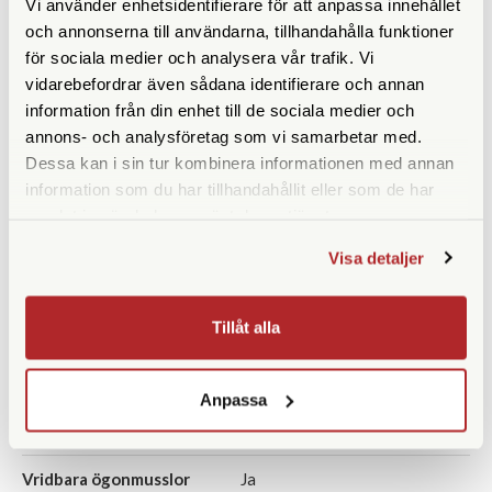
Vi använder enhetsidentifierare för att anpassa innehållet
Synfält (º)
6,8
och annonserna till användarna, tillhandahålla funktioner
för sociala medier och analysera vår trafik. Vi
Synfält på 1000 m
120
vidarebefordrar även sådana identifierare och annan
information från din enhet till de sociala medier och
Vattentät
Ja
annons- och analysföretag som vi samarbetar med.
Dessa kan i sin tur kombinera informationen med annan
Närgräns (m)
5
information som du har tillhandahållit eller som de har
samlat in när du har använt deras tjänster.
Fokuseringstyp
Centrumfokus
Visa detaljer
Prismatyp
Takkant
Batterityp
CR2
Tillåt alla
Batteritid
ca 2000 mätningar
Anpassa
Ögonavstånd/Eye relief
19
(mm)
Vridbara ögonmusslor
Ja