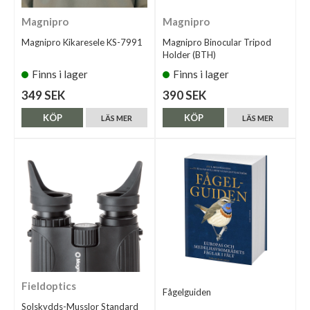
Magnipro
Magnipro
Magnipro Kikaresele KS-7991
Magnipro Binocular Tripod
Holder (BTH)
Finns i lager
Finns i lager
349 SEK
390 SEK
KÖP
KÖP
LÄS MER
LÄS MER
Fieldoptics
Fågelguiden
Solskydds-Musslor Standard