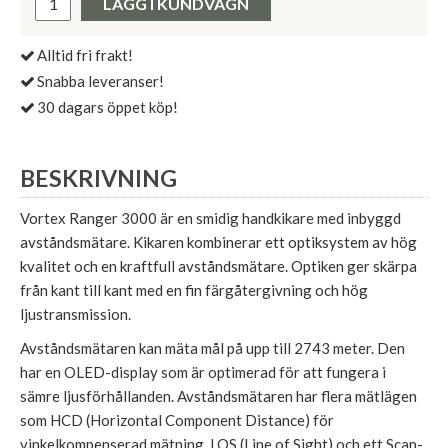
LÄGG I KUNDVAGN
Alltid fri frakt!
Snabba leveranser!
30 dagars öppet köp!
BESKRIVNING
Vortex Ranger 3000 är en smidig handkikare med inbyggd
avståndsmätare. Kikaren kombinerar ett optiksystem av hög
kvalitet och en kraftfull avståndsmätare. Optiken ger skärpa
från kant till kant med en fin färgåtergivning och hög
ljustransmission.
Avståndsmätaren kan mäta mål på upp till 2743 meter. Den
har en OLED-display som är optimerad för att fungera i
sämre ljusförhållanden. Avståndsmätaren har flera mätlägen
som HCD (Horizontal Component Distance) för
vinkelkompenserad mätning, LOS (Line of Sight) och ett Scan-