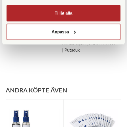
Vikt (g)
918
Mått (mm)
170 x 130
Tillåt alla
Garanti
Anpassa
Medföljande tillbehör
Väska | Rem | Frontlock |
Okularskydd | Batteri CR123
| Putsduk
ANDRA KÖPTE ÄVEN