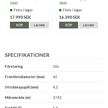
5000
2800
Finns i lager
Finns i lager
17.990 SEK
16.390 SEK
KÖP
KÖP
LÄS MER
LÄS MER
SPECIFIKATIONER
Förstoring
10x
Frontlinsdiameter (mm)
42
Utträdespupill (mm)
4,2
Mätområde (m)
2743
Synfält (º)
6,4