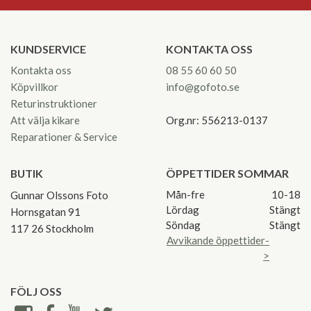
KUNDSERVICE
KONTAKTA OSS
Kontakta oss
08 55 60 60 50
Köpvillkor
info@gofoto.se
Returinstruktioner
Att välja kikare
Org.nr: 556213-0137
Reparationer & Service
BUTIK
ÖPPETTIDER SOMMAR
Mån-fre
10-18
Gunnar Olssons Foto
Lördag
Stängt
Hornsgatan 91
Söndag
Stängt
117 26 Stockholm
Avvikande öppettider-
>
FÖLJ OSS