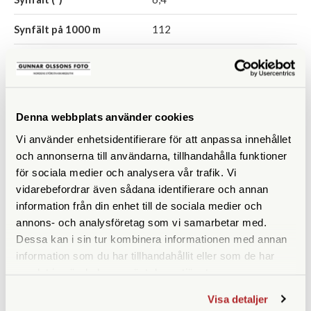
Synfält på 1000 m
112
Vattentät
Ja
Närgräns (m)
Denna webbplats använder cookies
Fokuseringstyp
Centrumfokus
Vi använder enhetsidentifierare för att anpassa innehållet
Prismatyp
Takkant
och annonserna till användarna, tillhandahålla funktioner
för sociala medier och analysera vår trafik. Vi
Batterityp
CR123
vidarebefordrar även sådana identifierare och annan
information från din enhet till de sociala medier och
Batteritid
annons- och analysföretag som vi samarbetar med.
Ögonavstånd/Eye relief
17
Dessa kan i sin tur kombinera informationen med annan
(mm)
information som du har tillhandahållit eller som de har
samlat in när du har använt deras tjänster.
Vridbara ögonmusslor
Ja
Visa detaljer