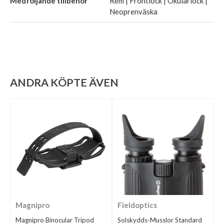
Medföljande tillbehör
Rem | Frontlock | Okularlock |
Neoprenväska
ANDRA KÖPTE ÄVEN
Magnipro
Fieldoptics
Magnipro Binocular Tripod
Solskydds-Musslor Standard