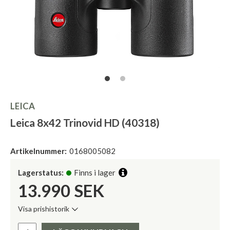
LEICA
Leica 8x42 Trinovid HD (40318)
Artikelnummer:
0168005082
Lagerstatus:
Finns i lager
13.990
SEK
Visa prishistorik
Lägsta pris de senaste 30 dagarna:
Pris: