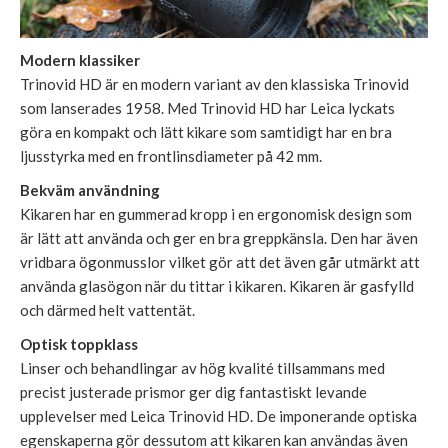
Modern klassiker
Trinovid HD är en modern variant av den klassiska Trinovid
som lanserades 1958. Med Trinovid HD har Leica lyckats
göra en kompakt och lätt kikare som samtidigt har en bra
ljusstyrka med en frontlinsdiameter på 42 mm.
Bekväm användning
Kikaren har en gummerad kropp i en ergonomisk design som
är lätt att använda och ger en bra greppkänsla. Den har även
vridbara ögonmusslor vilket gör att det även går utmärkt att
använda glasögon när du tittar i kikaren. Kikaren är gasfylld
och därmed helt vattentät.
Optisk toppklass
Linser och behandlingar av hög kvalité tillsammans med
precist justerade prismor ger dig fantastiskt levande
upplevelser med Leica Trinovid HD. De imponerande optiska
egenskaperna gör dessutom att kikaren kan användas även