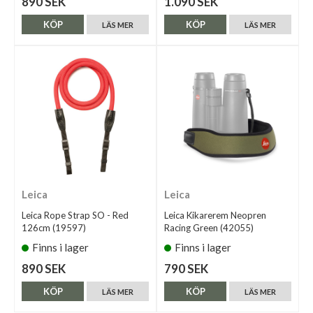
890 SEK
1.090 SEK
KÖP
KÖP
LÄS MER
LÄS MER
Leica
Leica
Leica Rope Strap SO - Red
Leica Kikarerem Neopren
126cm (19597)
Racing Green (42055)
Finns i lager
Finns i lager
890 SEK
790 SEK
KÖP
KÖP
LÄS MER
LÄS MER