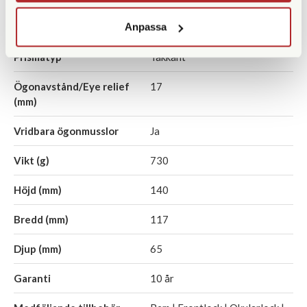
Anpassa
Fokuseringstyp
Centrumfokus
Prismatyp
Takkant
Ögonavstånd/Eye relief
17
(mm)
Vridbara ögonmusslor
Ja
Vikt (g)
730
Höjd (mm)
140
Bredd (mm)
117
Djup (mm)
65
Garanti
10 år