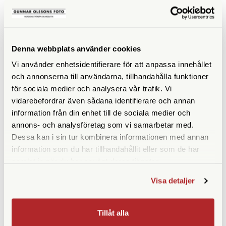
KÖP
KÖP
LÄS MER
LÄS MER
Denna webbplats använder cookies
Vi använder enhetsidentifierare för att anpassa innehållet
SPECIFIKATIONER
och annonserna till användarna, tillhandahålla funktioner
för sociala medier och analysera vår trafik. Vi
Förstoring
8
vidarebefordrar även sådana identifierare och annan
information från din enhet till de sociala medier och
Frontlinsdiameter (mm)
42
annons- och analysföretag som vi samarbetar med.
Dessa kan i sin tur kombinera informationen med annan
Utträdespupill (mm)
5,25
information som du har tillhandahållit eller som de har
Synfält (º)
7,2
samlat in när du har använt deras tjänster.
Visa detaljer
Synfält på 1000 m
124
Närgräns (m)
1,8
Tillåt alla
Vattentät
Ja