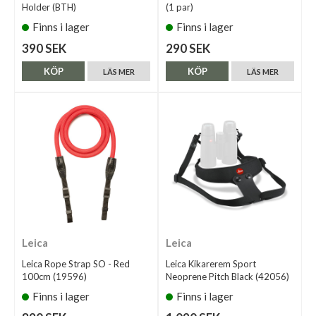
Holder (BTH)
(1 par)
Finns i lager
Finns i lager
390 SEK
290 SEK
KÖP
KÖP
LÄS MER
LÄS MER
Leica
Leica
Leica Rope Strap SO - Red
Leica Kikarerem Sport
100cm (19596)
Neoprene Pitch Black (42056)
Finns i lager
Finns i lager