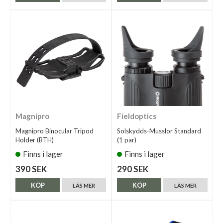
Magnipro
Fieldoptics
Magnipro Binocular Tripod
Solskydds-Musslor Standard
Holder (BTH)
(1 par)
Finns i lager
Finns i lager
390 SEK
290 SEK
KÖP
KÖP
LÄS MER
LÄS MER