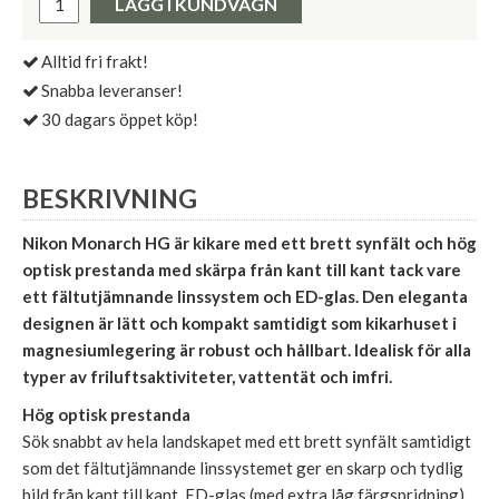
LÄGG I KUNDVAGN
Alltid fri frakt!
Snabba leveranser!
30 dagars öppet köp!
BESKRIVNING
Nikon Monarch HG är kikare med ett brett synfält och hög
optisk prestanda med skärpa från kant till kant tack vare
ett fältutjämnande linssystem och ED-glas. Den eleganta
designen är lätt och kompakt samtidigt som kikarhuset i
magnesiumlegering är robust och hållbart. Idealisk för alla
typer av friluftsaktiviteter, vattentät och imfri.
Hög optisk prestanda
Sök snabbt av hela landskapet med ett brett synfält samtidigt
som det fältutjämnande linssystemet ger en skarp och tydlig
bild från kant till kant. ED-glas (med extra låg färgspridning)