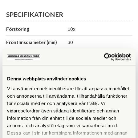
SPECIFIKATIONER
Förstoring
10x
Frontlinsdiameter (mm)
30
Utträdespupill (mm)
3,0
Synfält (º)
6,9
Denna webbplats använder cookies
Synfält på 1000 m
121
Vi använder enhetsidentifierare för att anpassa innehållet
Närgräns (m)
2
och annonserna till användarna, tillhandahålla funktioner
för sociala medier och analysera vår trafik. Vi
Vattentät
Ja
vidarebefordrar även sådana identifierare och annan
information från din enhet till de sociala medier och
Fokuseringstyp
Centrumfokus
annons- och analysföretag som vi samarbetar med.
Dessa kan i sin tur kombinera informationen med annan
Prismatyp
Takkant