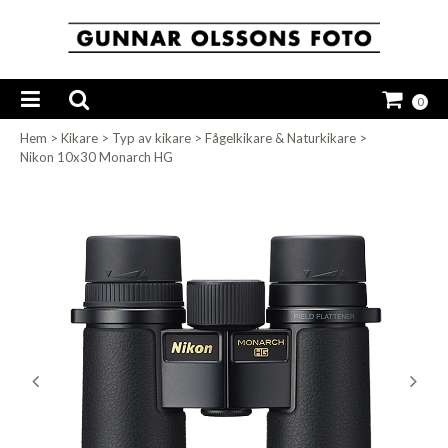
0
Hem
>
Kikare
>
Typ av kikare
>
Fågelkikare & Naturkikare
>
Nikon 10x30 Monarch HG