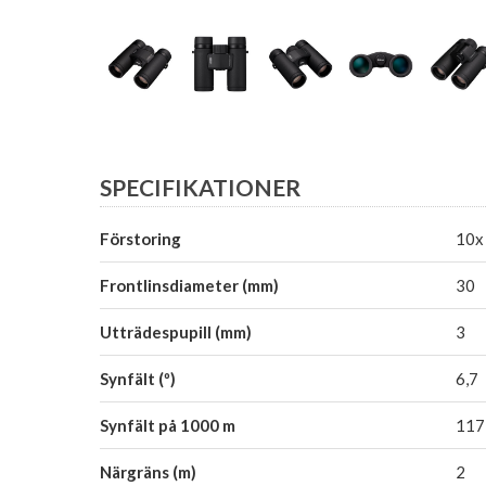
SPECIFIKATIONER
Förstoring
10x
Frontlinsdiameter (mm)
30
Utträdespupill (mm)
3
Synfält (º)
6,7
Synfält på 1000 m
117
Närgräns (m)
2