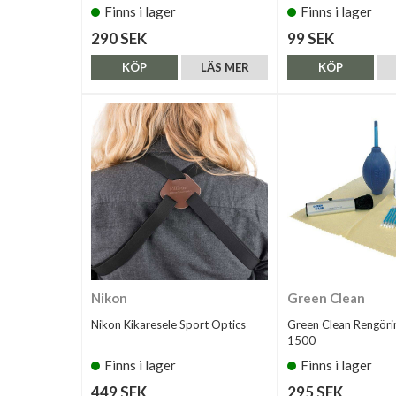
Finns i lager
Finns i lager
290 SEK
99 SEK
KÖP
LÄS MER
KÖP
Nikon
Green Clean
Nikon Kikaresele Sport Optics
Green Clean Rengöri
1500
Finns i lager
Finns i lager
449 SEK
295 SEK