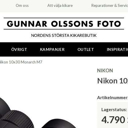
Om oss
Att välja kikare
Reparationer & Servi
ÖVRIGT
KAMPANJER
OUTLET
INSPIRAT
Nikon 10x30 Monarch M7
NIKON
Nikon 1
Artikelnummer
Lagerstatus:
4.790