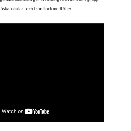
äska, okular- och frontlock medföljer