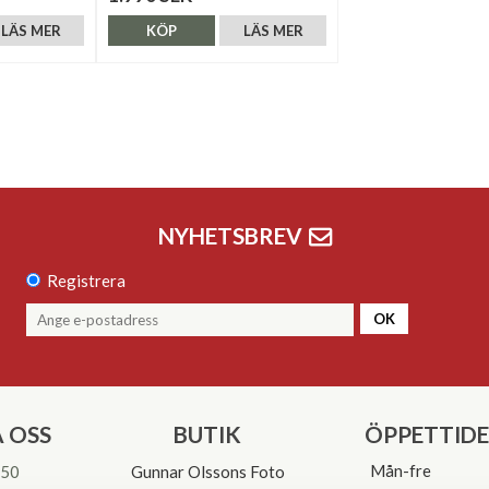
LÄS MER
KÖP
LÄS MER
NYHETSBREV
Registrera
OK
 OSS
BUTIK
ÖPPETTID
Mån-fre
 50
Gunnar Olssons Foto