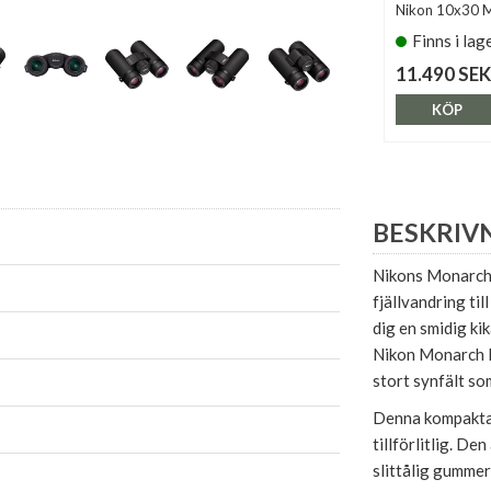
Nikon 10x30 
Finns i lag
11.490 SEK
KÖP
BESKRIV
Nikons Monarch 
fjällvandring ti
dig en smidig ki
Nikon Monarch M7
stort synfält so
Denna kompakta 
tillförlitlig. De
slittålig gumme