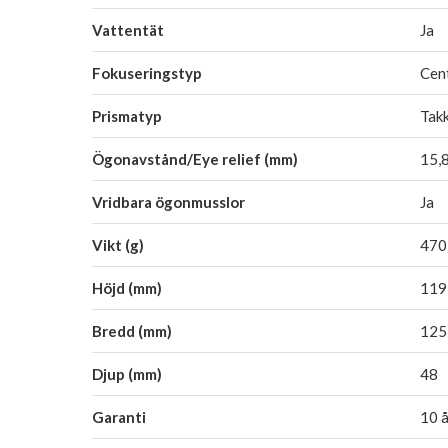
Vattentät
Ja
Fokuseringstyp
Cen
Prismatyp
Tak
Ögonavstånd/Eye relief (mm)
15,
Vridbara ögonmusslor
Ja
Vikt (g)
470
Höjd (mm)
119
Bredd (mm)
125
Djup (mm)
48
Garanti
10 å