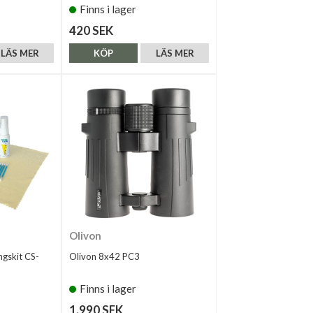
Finns i lager
420 SEK
LÄS MER
KÖP
LÄS MER
Olivon
ngskit CS-
Olivon 8x42 PC3
Finns i lager
1.990 SEK