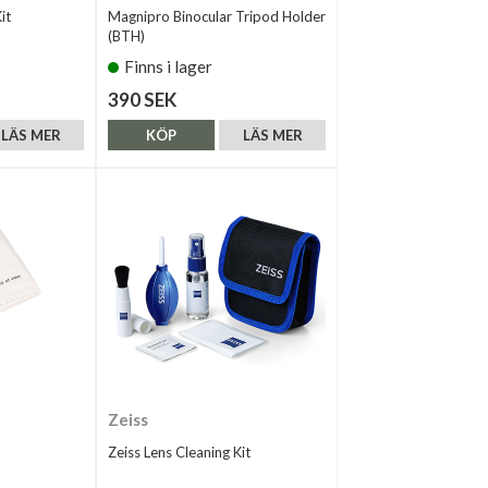
it
Magnipro Binocular Tripod Holder
(BTH)
Finns i lager
390 SEK
LÄS MER
KÖP
LÄS MER
Zeiss
Zeiss Lens Cleaning Kit