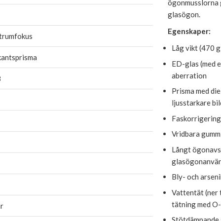
ögonmusslorna g
glasögon.
Egenskaper:
trumfokus
Låg vikt (470 g
kantsprisma
ED-glas (med e
aberration
8
Prisma med diel
ljusstarkare bi
Faskorrigering
Vridbara gumm
Långt ögonavst
glasögonanvä
Bly- och arseni
Vattentät (ner 
tätning med O-
r
Stötdämpande g