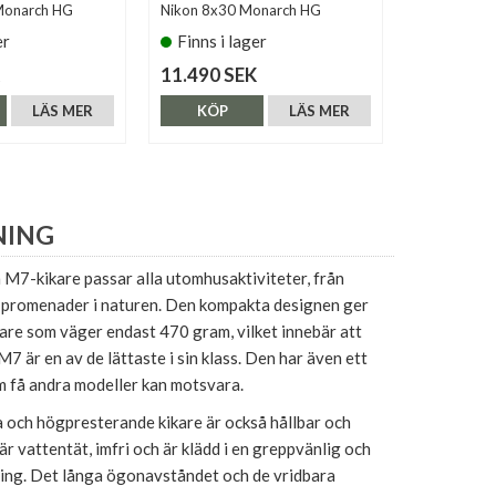
Monarch HG
Nikon 8x30 Monarch HG
Nikon 8x30
er
Finns i lager
Finns i 
11.490 SEK
4.490 SE
LÄS MER
KÖP
LÄS MER
KÖP
NING
M7-kikare passar alla utomhusaktiviteter, från
ll promenader i naturen. Den kompakta designen ger
kare som väger endast 470 gram, vilket innebär att
 är en av de lättaste i sin klass. Den har även ett
m få andra modeller kan motsvara.
och högpresterande kikare är också hållbar och
n är vattentät, imfri och är klädd i en greppvänlig och
ring. Det långa ögonavståndet och de vridbara