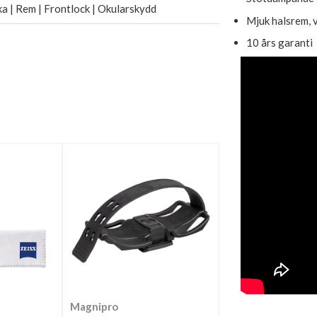
a | Rem | Frontlock | Okularskydd
Mjuk halsrem, v
10 års garanti
Magnipro