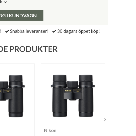
ik
de senaste 30 dagarna:
Pris:
GG I KUNDVAGN
!
Snabba leveranser!
30 dagars öppet köp!
DE PRODUKTER
Nikon
Nikon