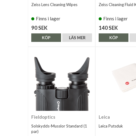
Zeiss Lens Cleaning Wipes
Zeiss Cleaning Fluid K
Finns i lager
Finns i lager
90 SEK
140 SEK
KÖP
LÄS MER
KÖP
Fieldoptics
Leica
Solskydds-Musslor Standard (1
Leica Putsduk
par)