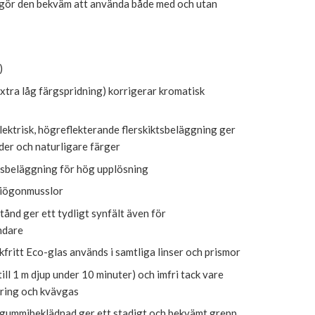
ör den bekväm att använda både med och utan
)
xtra låg färgspridning) korrigerar kromatisk
ektrisk, högreflekterande flerskiktsbeläggning ger
lder och naturligare färger
sbeläggning för hög upplösning
iögonmusslor
ånd ger ett tydligt synfält även för
ndare
kfritt Eco-glas används i samtliga linser och prismor
till 1 m djup under 10 minuter) och imfri tack vare
ring och kvävgas
ummibeklädnad ger ett stadigt och bekvämt grepp