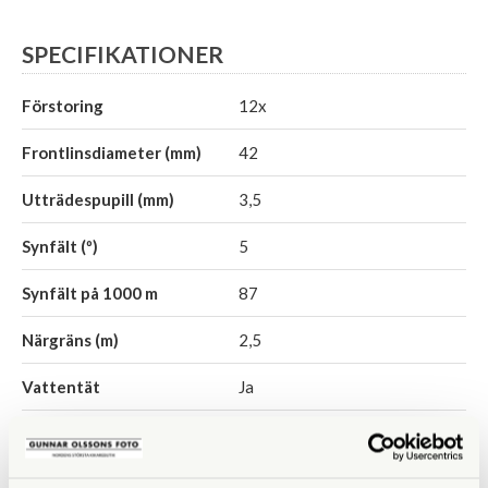
SPECIFIKATIONER
Förstoring
12x
Frontlinsdiameter (mm)
42
Utträdespupill (mm)
3,5
Synfält (º)
5
Synfält på 1000 m
87
Närgräns (m)
2,5
Vattentät
Ja
Fokuseringstyp
Centrumfokus
Prismatyp
Takkant