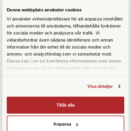
Denna webbplats använder cookies
Ögonavstånd/Eye relief
15,1
(mm)
Vi använder enhetsidentifierare för att anpassa innehållet
och annonserna till användarna, tillhandahålla funktioner
Vridbara ögonmusslor
Ja
för sociala medier och analysera vår trafik. Vi
vidarebefordrar även sådana identifierare och annan
Vikt (g)
600
information från din enhet till de sociala medier och
annons- och analysföretag som vi samarbetar med.
Höjd (mm)
145
Dessa kan i sin tur kombinera informationen med annan
Bredd (mm)
129
information som du har tillhandahållit eller som de har
samlat in när du har använt deras tjänster.
Djup (mm)
55
Visa detaljer
Garanti
10 år
Medföljande tillbehör
Väska | Rem | Frontlock |
Tillåt alla
Okularskydd
Anpassa