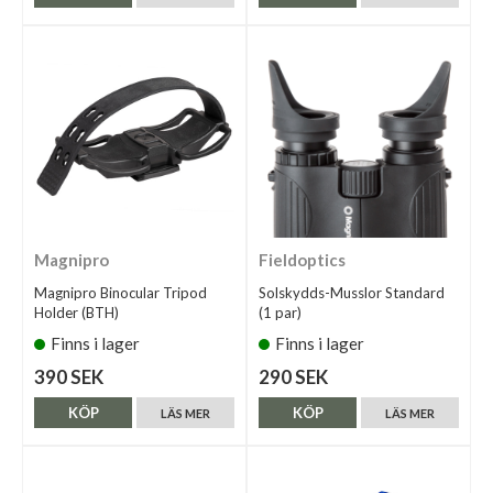
Magnipro
Fieldoptics
Magnipro Binocular Tripod
Solskydds-Musslor Standard
Holder (BTH)
(1 par)
Finns i lager
Finns i lager
390 SEK
290 SEK
KÖP
KÖP
LÄS MER
LÄS MER