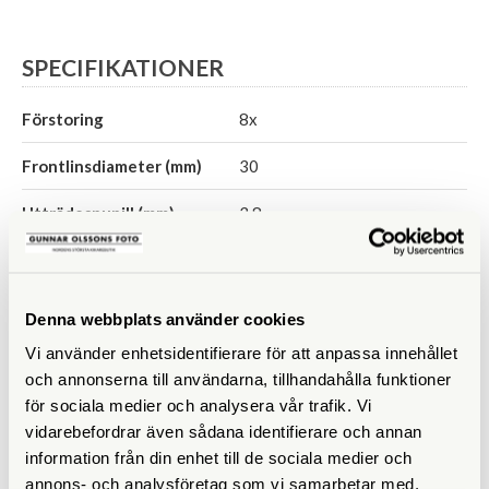
SPECIFIKATIONER
Förstoring
8x
Frontlinsdiameter (mm)
30
Utträdespupill (mm)
3,8
Synfält (º)
7,6
Synfält på 1000 m
132
Denna webbplats använder cookies
Vi använder enhetsidentifierare för att anpassa innehållet
Närgräns (m)
3
och annonserna till användarna, tillhandahålla funktioner
Vattentät
Ja
för sociala medier och analysera vår trafik. Vi
vidarebefordrar även sådana identifierare och annan
Fokuseringstyp
Centrumfokus
information från din enhet till de sociala medier och
annons- och analysföretag som vi samarbetar med.