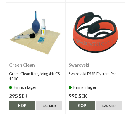
Green Clean
Swarovski
Green Clean Rengöringskit CS-
Swarovski FSSP Flytrem Pro
1500
Finns i lager
Finns i lager
295 SEK
990 SEK
KÖP
KÖP
LÄS MER
LÄS MER