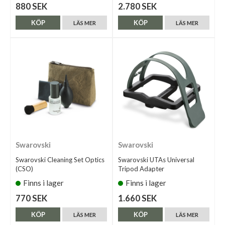
880 SEK
2.780 SEK
KÖP
KÖP
LÄS MER
LÄS MER
Swarovski
Swarovski
Swarovski Cleaning Set Optics
Swarovski UTAs Universal
(CSO)
Tripod Adapter
Finns i lager
Finns i lager
770 SEK
1.660 SEK
KÖP
KÖP
LÄS MER
LÄS MER