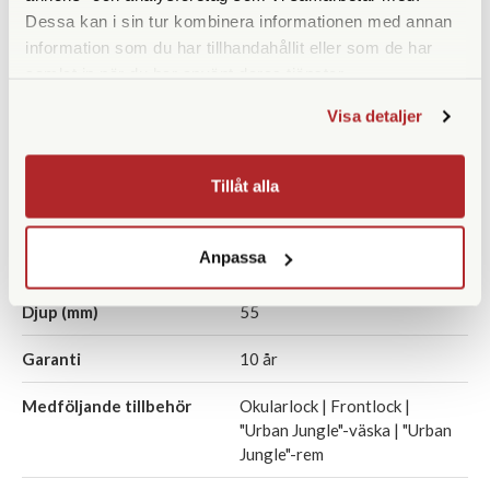
Prismatyp
Takkantsprisma
Dessa kan i sin tur kombinera informationen med annan
information som du har tillhandahållit eller som de har
Ögonavstånd/Eye relief
16
samlat in när du har använt deras tjänster.
(mm)
Visa detaljer
Vridbara ögonmusslor
Ja
Vikt (g)
490
Tillåt alla
Höjd (mm)
127
Anpassa
Bredd (mm)
118
Djup (mm)
55
Garanti
10 år
Medföljande tillbehör
Okularlock | Frontlock |
"Urban Jungle"-väska | "Urban
Jungle"-rem