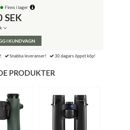
Finns i lager
0
SEK
ik
de senaste 30 dagarna:
Pris:
GG I KUNDVAGN
!
Snabba leveranser!
30 dagars öppet köp!
DE PRODUKTER