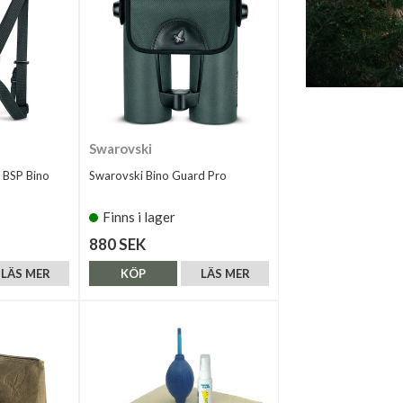
Swarovski
 BSP Bino
Swarovski Bino Guard Pro
Finns i lager
880 SEK
LÄS MER
KÖP
LÄS MER