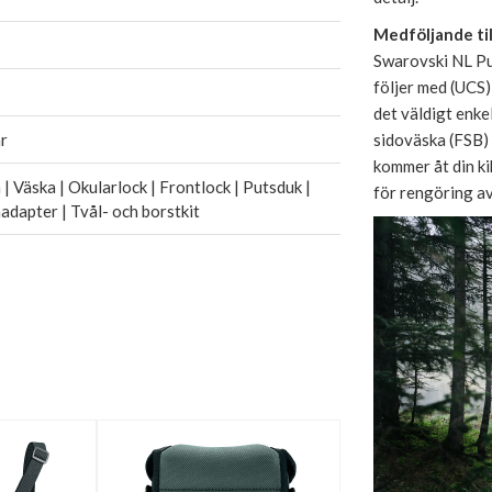
Medföljande ti
Swarovski NL Pu
följer med (UCS)
det väldigt enke
r
sidoväska (FSB) 
kommer åt din ki
| Väska | Okularlock | Frontlock | Putsduk |
för rengöring a
dapter | Tvål- och borstkit