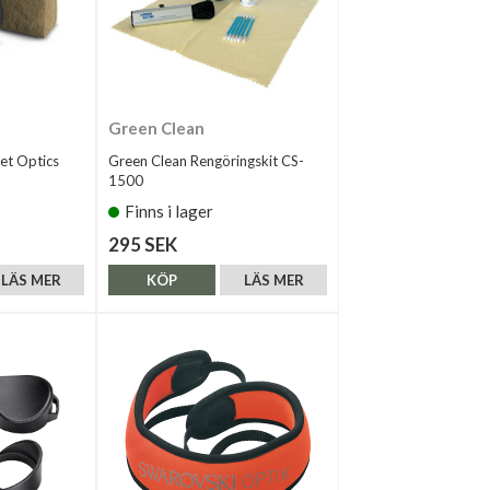
Green Clean
et Optics
Green Clean Rengöringskit CS-
1500
Finns i lager
295 SEK
LÄS MER
KÖP
LÄS MER