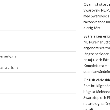
Ovanligt stort 
Swarovski NL Pur
med Swarovskis 
raktecknande bil
aldrig förr.
Svårslagen erg
NL Pure har utfo
ergonomiska fo
längre perioder
trumfokus
en mjuk och lät
Komplettera m
kantsprisma
stabil användnin
Optisk världskl
Som brukligt när
högsta tänkbara
Swarotop och Fie
naturtrogna färg
detalj.