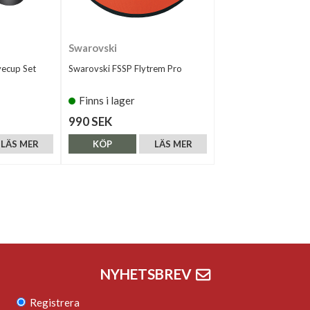
Swarovski
yecup Set
Swarovski FSSP Flytrem Pro
Finns i lager
990 SEK
LÄS MER
KÖP
LÄS MER
NYHETSBREV
Registrera