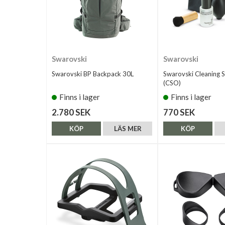
Swarovski
Swarovski
Swarovski BP Backpack 30L
Swarovski Cleaning S
(CSO)
Finns i lager
Finns i lager
2.780 SEK
770 SEK
KÖP
LÄS MER
KÖP