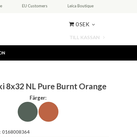
ce
EU Customers
Leica Boutique
0 SEK
TILL KASSAN
ION
i 8x32 NL Pure Burnt Orange
Färger:
:
0168008364