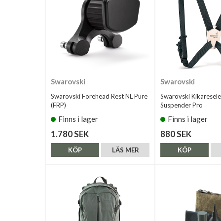
Swarovski
Swarovski
Swarovski Forehead Rest NL Pure
Swarovski Kikaresele
(FRP)
Suspender Pro
Finns i lager
Finns i lager
1.780 SEK
880 SEK
KÖP
LÄS MER
KÖP