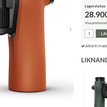
Lagerstatus:
28.90
Visa prishistor
Lägsta pris 
LÄ
Alltid fri frakt
LIKNAN