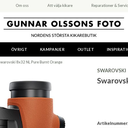
Om oss
Att välja kikare
Reparationer & Servi
ÖVRIGT
KAMPANJER
OUTLET
INSPIRAT
Swarovski 8x32 NL Pure Burnt Orange
SWAROVSKI
Swarovsk
Artikelnummer