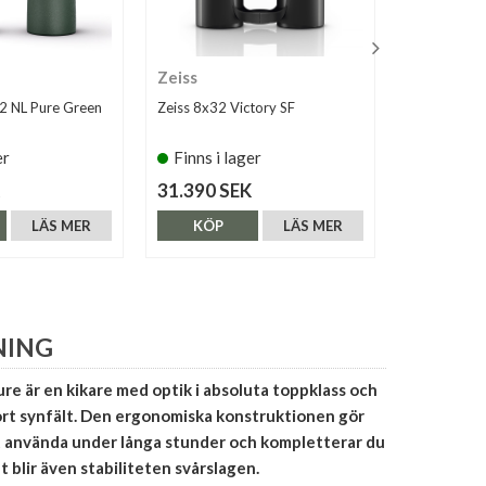
Zeiss
Swarovski
2 NL Pure Green
Zeiss 8x32 Victory SF
Swarovski 
er
Finns i lager
Finns i 
31.390 SEK
29.500 S
LÄS MER
KÖP
LÄS MER
KÖP
NING
re är en kikare med optik i absoluta toppklass och
ort synfält. Den ergonomiska konstruktionen gör
 använda under långa stunder och kompletterar du
blir även stabiliteten svårslagen.