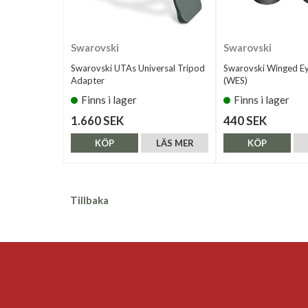
Swarovski
Swarovski
Swarovski UTAs Universal Tripod
Swarovski Winged E
Adapter
(WES)
Finns i lager
Finns i lager
1.660 SEK
440 SEK
KÖP
LÄS MER
KÖP
Tillbaka