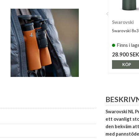
Swarovski
Swarovski 8x3
Finns i lag
28.900 SEK
KÖP
BESKRIV
Swarovski NL Pu
ett ovanligt st
den bekväm att
med pannstödet 