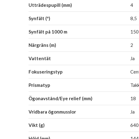
Utträdespupill (mm)
4
Synfält (º)
8,5
Synfält på 1000 m
150
Närgräns (m)
2
Vattentät
Ja
Fokuseringstyp
Cen
Prismatyp
Tak
Ögonavstånd/Eye relief (mm)
18
Vridbara ögonmusslor
Ja
Vikt (g)
640
Höjd (mm)
144