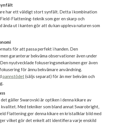
synfält
e har ett väldigt stort synfält. Detta i kombination
Field-Flattening-teknik som ger en skarp och
d ända ut i kanten gör att du kan uppleva naturen som
onomi
rmats för att passa perfekt i handen. Den
rmen garanterar bekväma observationer även under
. Den nyutvecklade fokuseringsmekanismen ger även
t fokusering för ännu bekvämare användning.
ed
pannstödet
(säljs separat) för än mer bekväm och
g.
ass
 det gäller Swarovski är optiken i denna kikare av
 kvalitet. Med tekniker som bland annat Swarobright,
ld Flattening ger denna kikare en kristallklar bild med
er vilket gör det enkelt att identifiera varje enskild