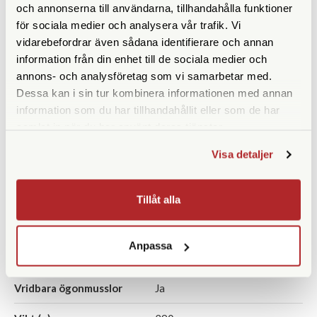
och annonserna till användarna, tillhandahålla funktioner
för sociala medier och analysera vår trafik. Vi
Utträdespupill (mm)
2,5
vidarebefordrar även sådana identifierare och annan
information från din enhet till de sociala medier och
Synfält (º)
6,1
annons- och analysföretag som vi samarbetar med.
Synfält på 1000 m
105
Dessa kan i sin tur kombinera informationen med annan
information som du har tillhandahållit eller som de har
Närgräns (m)
1,9
samlat in när du har använt deras tjänster.
Vattentät
Ja
Visa detaljer
Fokuseringstyp
Centrumfokus
Tillåt alla
Prismatyp
Takkantprisma
Ögonavstånd/Eye relief
16,5
Anpassa
(mm)
Vridbara ögonmusslor
Ja