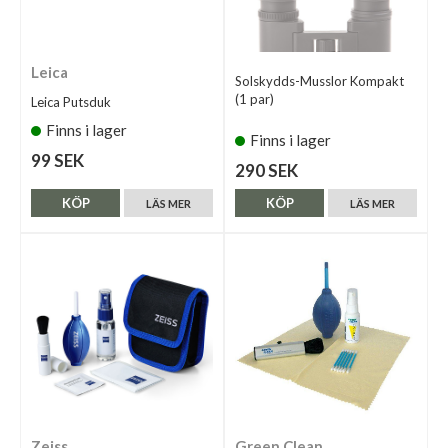
Leica
Solskydds-Musslor Kompakt
(1 par)
Leica Putsduk
Finns i lager
Finns i lager
99 SEK
290 SEK
KÖP
KÖP
LÄS MER
LÄS MER
Zeiss
Green Clean