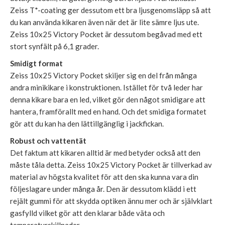
Zeiss T*-coating ger dessutom ett bra ljusgenomsläpp så att
du kan använda kikaren även när det är lite sämre ljus ute.
Zeiss 10x25 Victory Pocket är dessutom begåvad med ett
stort synfält på 6,1 grader.
Smidigt format
Zeiss 10x25 Victory Pocket skiljer sig en del från många
andra minikikare i konstruktionen. Istället för två leder har
denna kikare bara en led, vilket gör den något smidigare att
hantera, framförallt med en hand. Och det smidiga formatet
gör att du kan ha den lättillgänglig i jackfickan.
Robust och vattentät
Det faktum att kikaren alltid är med betyder också att den
måste tåla detta. Zeiss 10x25 Victory Pocket är tillverkad av
material av högsta kvalitet för att den ska kunna vara din
följeslagare under många år. Den är dessutom klädd i ett
rejält gummi för att skydda optiken ännu mer och är självklart
gasfylld vilket gör att den klarar både väta och
temperaturskillnader.