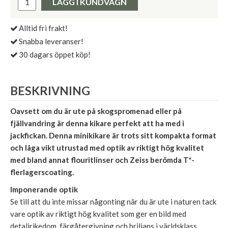
LÄGG I KUNDVAGN
Alltid fri frakt!
Snabba leveranser!
30 dagars öppet köp!
BESKRIVNING
Oavsett om du är ute på skogspromenad eller på
fjällvandring är denna kikare perfekt att ha med i
jackfickan. Denna minikikare är trots sitt kompakta format
och låga vikt utrustad med optik av riktigt hög kvalitet
med bland annat flouritlinser och Zeiss berömda T*-
flerlagerscoating.
Imponerande optik
Se till att du inte missar någonting när du är ute i naturen tack
vare optik av riktigt hög kvalitet som ger en bild med
detaljrikedom, färgåtergivning och briljans i världsklass.