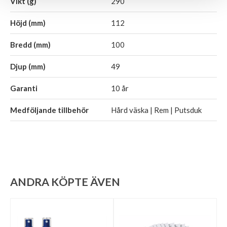
Vikt (g)
290
Höjd (mm)
112
Bredd (mm)
100
Djup (mm)
49
Garanti
10 år
Medföljande tillbehör
Hård väska | Rem | Putsduk
ANDRA KÖPTE ÄVEN