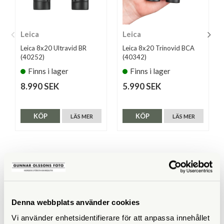
Leica
Leica
Leica 8x20 Ultravid BR
Leica 8x20 Trinovid BCA
(40252)
(40342)
Finns i lager
Finns i lager
8.990 SEK
5.990 SEK
KÖP
KÖP
LÄS MER
LÄS MER
SPECIFIKATIONER
Förstoring
10x
Denna webbplats använder cookies
Vi använder enhetsidentifierare för att anpassa innehållet
Frontlinsdiameter (mm)
25