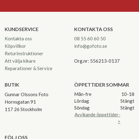
KUNDSERVICE
KONTAKTA OSS
Kontakta oss
08 55 60 60 50
Köpvillkor
info@gofoto.se
Returinstruktioner
Att välja kikare
Org.nr: 556213-0137
Reparationer & Service
BUTIK
ÖPPETTIDER SOMMAR
Mån-fre
10-18
Gunnar Olssons Foto
Lördag
Stängt
Hornsgatan 91
Söndag
Stängt
117 26 Stockholm
Avvikande öppettider-
>
FÖLJ OSS