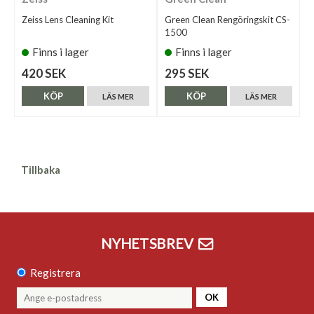
Zeiss Lens Cleaning Kit
Green Clean Rengöringskit CS-
1500
Finns i lager
Finns i lager
420 SEK
295 SEK
KÖP
KÖP
LÄS MER
LÄS MER
Tillbaka
NYHETSBREV
Registrera
OK