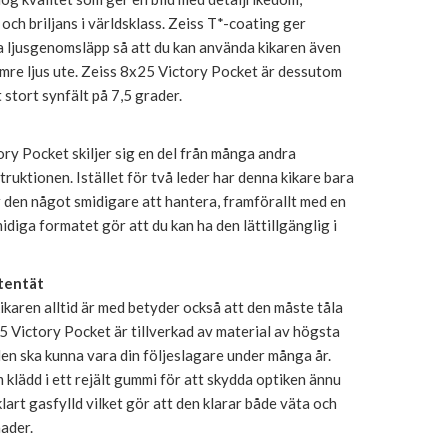
och briljans i världsklass. Zeiss T*-coating ger
a ljusgenomsläpp så att du kan använda kikaren även
sämre ljus ute. Zeiss 8x25 Victory Pocket är dessutom
stort synfält på 7,5 grader.
ry Pocket skiljer sig en del från många andra
truktionen. Istället för två leder har denna kikare bara
ör den något smidigare att hantera, framförallt med en
idiga formatet gör att du kan ha den lättillgänglig i
tentät
ikaren alltid är med betyder också att den måste tåla
5 Victory Pocket är tillverkad av material av högsta
 den ska kunna vara din följeslagare under många år.
klädd i ett rejält gummi för att skydda optiken ännu
klart gasfylld vilket gör att den klarar både väta och
ader.