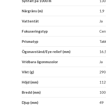
Synfält på 1000 m
130
Närgräns (m)
1,9
Vattentät
Ja
Fokuseringstyp
Cen
Prismatyp
Tak
Ögonavstånd/Eye relief (mm)
16,
Vridbara ögonmusslor
Ja
Vikt (g)
290
Höjd (mm)
112
Bredd (mm)
100
Djup (mm)
49