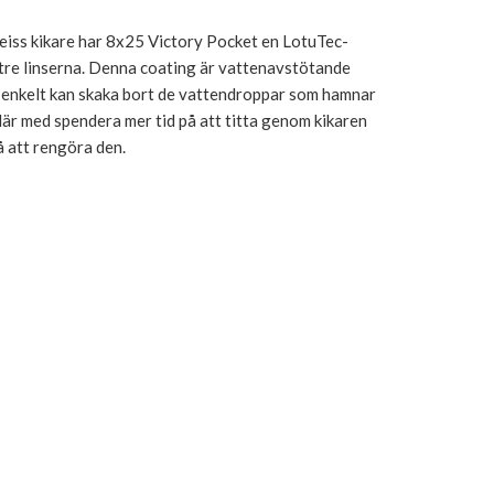
iss kikare har 8x25 Victory Pocket en LotuTec-
ttre linserna. Denna coating är vattenavstötande
u enkelt kan skaka bort de vattendroppar som hamnar
där med spendera mer tid på att titta genom kikaren
å att rengöra den.