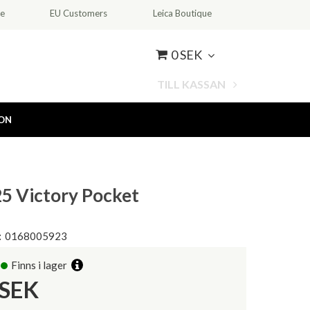
ce
EU Customers
Leica Boutique
0 SEK
TILL KASSAN
ION
25 Victory Pocket
:
0168005923
Finns i lager
SEK