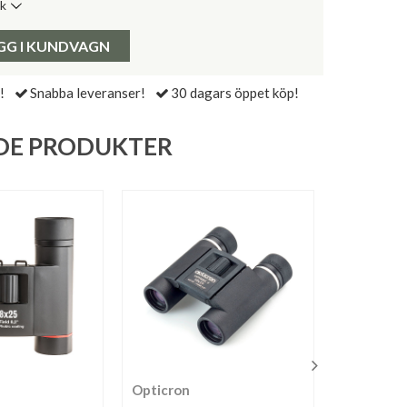
ik
de senaste 30 dagarna:
Pris:
GG I KUNDVAGN
!
Snabba leveranser!
30 dagars öppet köp!
DE PRODUKTER
Opticron
Pentax