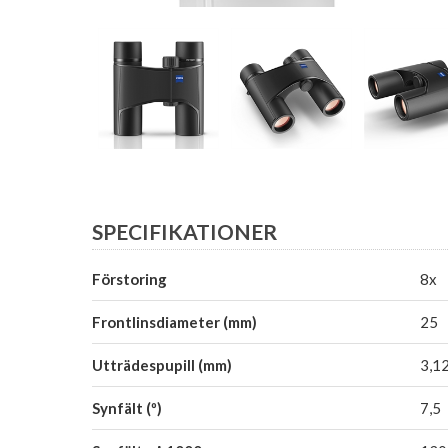
SPECIFIKATIONER
Förstoring
8x
Frontlinsdiameter (mm)
25
Utträdespupill (mm)
3,1
Synfält (º)
7,5