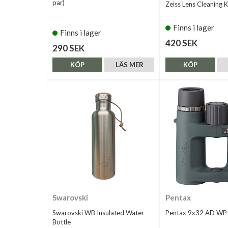
par)
Zeiss Lens Cleaning K
Finns i lager
Finns i lager
420 SEK
290 SEK
KÖP
LÄS MER
KÖP
Swarovski
Pentax
Swarovski WB Insulated Water
Pentax 9x32 AD WP
Bottle