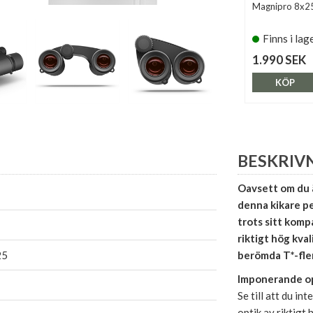
Magnipro 8x25
Finns i lag
1.990 SEK
KÖP
BESKRIV
Oavsett om du ä
denna kikare pe
trots sitt komp
riktigt hög kva
25
berömda T*-fle
Imponerande o
Se till att du in
optik av riktigt