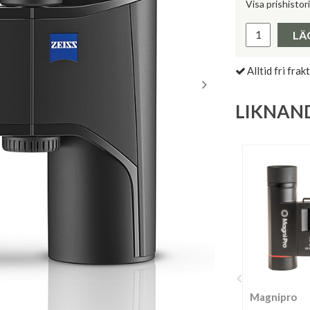
Visa prishistor
Lägsta pris 
LÄ
Alltid fri frakt
LIKNAN
Magnipro