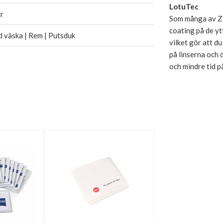
LotuTec
r
Som många av Ze
coating på de y
 väska | Rem | Putsduk
vilket gör att d
på linserna och 
och mindre tid p