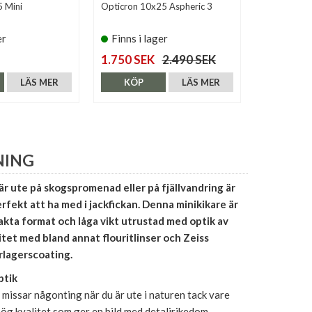
 Mini
Opticron 10x25 Aspheric 3
Pentax 8x2
er
Finns i lager
Finns i 
1.750 SEK
2.490 SEK
990 SEK
LÄS MER
KÖP
LÄS MER
KÖP
NING
r ute på skogspromenad eller på fjällvandring är
rfekt att ha med i jackfickan. Denna minikikare är
akta format och låga vikt utrustad med optik av
litet med bland annat flouritlinser och Zeiss
rlagerscoating.
ptik
te missar någonting när du är ute i naturen tack vare
 hög kvalitet som ger en bild med detaljrikedom,