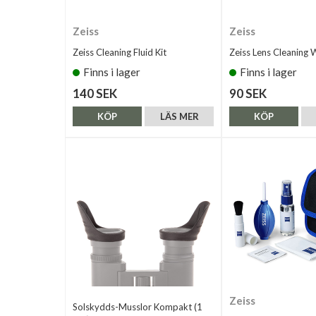
Zeiss
Zeiss
Zeiss Cleaning Fluid Kit
Zeiss Lens Cleaning 
Finns i lager
Finns i lager
140 SEK
90 SEK
KÖP
LÄS MER
KÖP
Zeiss
Solskydds-Musslor Kompakt (1