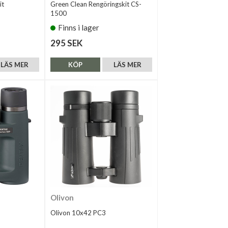
it
Green Clean Rengöringskit CS-
1500
Finns i lager
295 SEK
LÄS MER
KÖP
LÄS MER
Olivon
Olivon 10x42 PC3