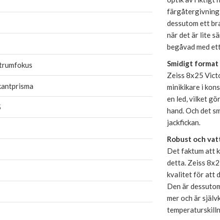
färgåtergivning 
dessutom ett br
när det är lite 
begåvad med ett 
Smidigt format
trumfokus
Zeiss 8x25 Victo
kantprisma
minikikare i kons
en led, vilket g
5
hand. Och det sm
jackfickan.
Robust och vat
Det faktum att k
detta. Zeiss 8x2
kvalitet för att
Den är dessutom 
mer och är själv
temperaturskilln