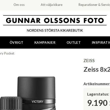
Om oss
Att välja kikare
Reparationer & Servi
ÖVRIGT
KAMPANJER
OUTLET
INSPIRAT
ory Pocket
ZEISS
Zeiss 8x
Artikelnummer
Lagerstatus:
9.190