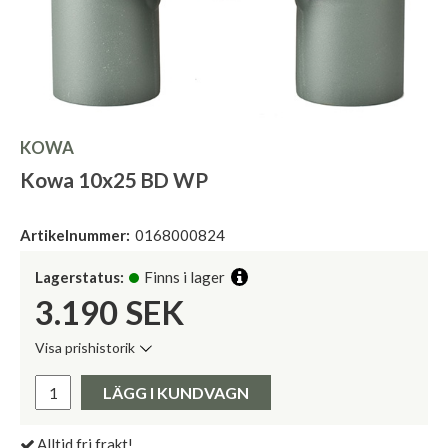
KOWA
Kowa 10x25 BD WP
Artikelnummer:
0168000824
Lagerstatus:
Finns i lager
3.190
SEK
Visa prishistorik
Lägsta pris de senaste 30 dagarna:
Pris:
LÄGG I KUNDVAGN
Alltid fri frakt!