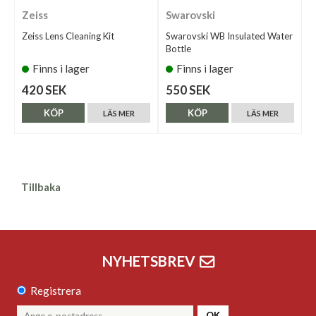
Zeiss
Swarovski
Zeiss Lens Cleaning Kit
Swarovski WB Insulated Water
Bottle
Finns i lager
Finns i lager
420 SEK
550 SEK
KÖP
KÖP
LÄS MER
LÄS MER
Tillbaka
NYHETSBREV
Registrera
OK