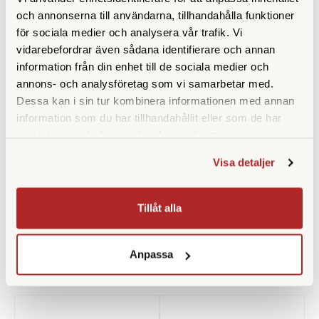
Vikt (g)
315
och annonserna till användarna, tillhandahålla funktioner
för sociala medier och analysera vår trafik. Vi
Höjd (mm)
111
vidarebefordrar även sådana identifierare och annan
Bredd (mm)
107
information från din enhet till de sociala medier och
annons- och analysföretag som vi samarbetar med.
Djup (mm)
39
Dessa kan i sin tur kombinera informationen med annan
information som du har tillhandahållit eller som de har
Garanti
10 år
samlat in när du har använt deras tjänster.
Medföljande tillbehör
Väska | Rem | Frontlock |
Visa detaljer
Okularskydd
Tillåt alla
Anpassa
ANDRA KÖPTE ÄVEN