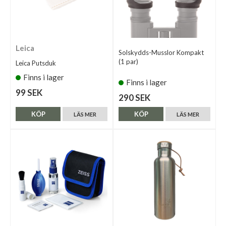
Leica
Solskydds-Musslor Kompakt
(1 par)
Leica Putsduk
Finns i lager
Finns i lager
99 SEK
290 SEK
KÖP
KÖP
LÄS MER
LÄS MER