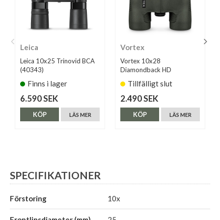
Leica
Vortex
Leica 10x25 Trinovid BCA
Vortex 10x28
(40343)
Diamondback HD
Finns i lager
Tillfälligt slut
6.590 SEK
2.490 SEK
KÖP
KÖP
LÄS MER
LÄS MER
SPECIFIKATIONER
Förstoring
10x
Frontlinsdiameter (mm)
25