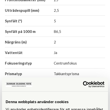
Utträdespupill (mm)
2,5
Synfält (º)
5
Synfält på 1000 m
86,5
Närgräns (m)
2
Vattentät
Ja
Fokuseringstyp
Centrumfokus
Prismatyp
Takkantsprisma
Ögonavstånd/Eye relief
18
(mm)
Vridbara ögonmusslor
Ja
Denna webbplats använder cookies
Vi använder enhetsidentifierare för att anpassa innehållet