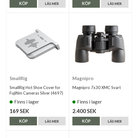
KÖP
KÖP
LÄS MER
LÄS MER
SmallRig
Magnipro
SmallRig Hot Shoe Cover for
Magnipro 7x30 XMC Svart
Fujifilm Cameras Silver (4697)
Finns i lager
Finns i lager
169 SEK
2.400 SEK
KÖP
KÖP
LÄS MER
LÄS MER