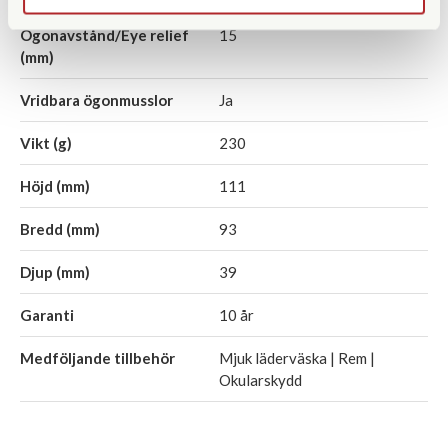
Ögonavstånd/Eye relief
15
(mm)
Vridbara ögonmusslor
Ja
Vikt (g)
230
Höjd (mm)
111
Bredd (mm)
93
Djup (mm)
39
Garanti
10 år
Medföljande tillbehör
Mjuk läderväska | Rem |
Okularskydd