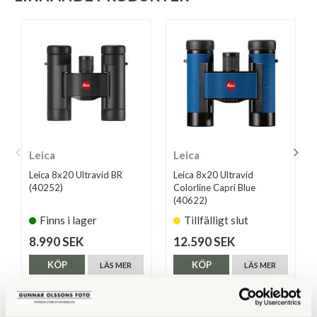
Leica
Leica
Leica 8x20 Ultravid BR
Leica 8x20 Ultravid
(40252)
Colorline Capri Blue
(40622)
Finns i lager
Tillfälligt slut
8.990 SEK
12.590 SEK
KÖP
KÖP
LÄS MER
LÄS MER