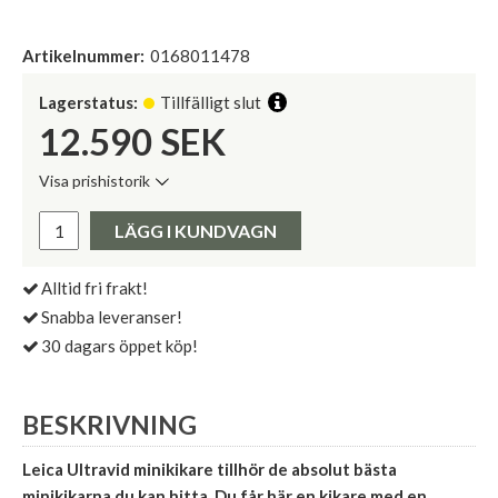
Artikelnummer:
0168011478
Lagerstatus:
Tillfälligt slut
12.590
SEK
Visa prishistorik
Lägsta pris de senaste 30 dagarna:
Pris:
LÄGG I KUNDVAGN
Alltid fri frakt!
Snabba leveranser!
30 dagars öppet köp!
BESKRIVNING
Leica Ultravid minikikare tillhör de absolut bästa
minikikarna du kan hitta. Du får här en kikare med en