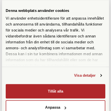
Denna webbplats använder cookies
SPECIFIKATIONER
Vi använder enhetsidentifierare för att anpassa innehållet
Förstoring
8x
och annonserna till användarna, tillhandahålla funktioner
för sociala medier och analysera vår trafik. Vi
Frontlinsdiameter (mm)
20
vidarebefordrar även sådana identifierare och annan
information från din enhet till de sociala medier och
Utträdespupill (mm)
2,5
annons- och analysföretag som vi samarbetar med.
Dessa kan i sin tur kombinera informationen med annan
Synfält (º)
6,5
information som du har tillhandahållit eller som de har
samlat in när du har använt deras tjänster.
Synfält på 1000 m
113
Visa detaljer
Närgräns (m)
1,8
Vattentät
Ja
Tillåt alla
Fokuseringstyp
Centrumfokus
Anpassa
Prismatyp
Takkant