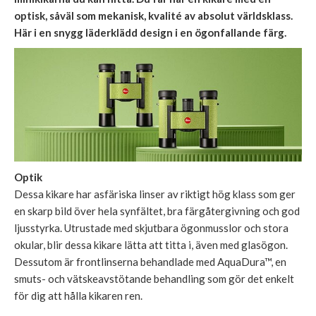
optisk, såväl som mekanisk, kvalité av absolut världsklass.
Här i en snygg läderklädd design i en ögonfallande färg.
Optik
Dessa kikare har asfäriska linser av riktigt hög klass som ger
en skarp bild över hela synfältet, bra färgåtergivning och god
ljusstyrka. Utrustade med skjutbara ögonmusslor och stora
okular, blir dessa kikare lätta att titta i, även med glasögon.
Dessutom är frontlinserna behandlade med AquaDura™, en
smuts- och vätskeavstötande behandling som gör det enkelt
för dig att hålla kikaren ren.