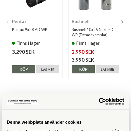
Pentax
Bushnell
Pentax 9x28 AD WP
Bushnell 10x25 Nitro ED
WP (Demoexemplar)
Finns i lager
Finns i lager
3.290 SEK
2.990 SEK
3.990 SEK
KÖP
KÖP
LÄS MER
LÄS MER
SPECIFIKATIONER
Förstoring
8x
Denna webbplats använder cookies