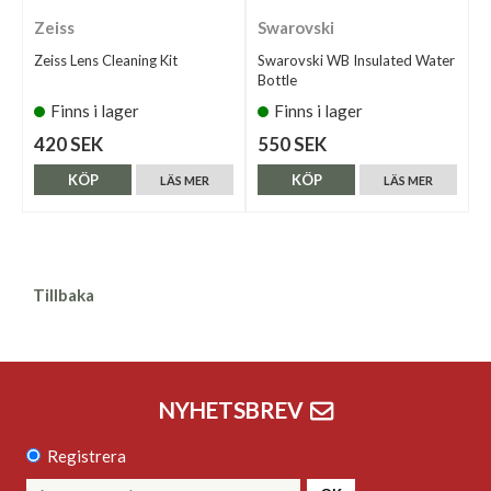
Zeiss
Swarovski
Zeiss Lens Cleaning Kit
Swarovski WB Insulated Water
Bottle
Finns i lager
Finns i lager
420 SEK
550 SEK
KÖP
KÖP
LÄS MER
LÄS MER
Tillbaka
NYHETSBREV
Registrera