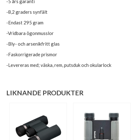
-5 års garanti
-8,2 graders synfält
-Endast 295 gram
-Vridbara ögonmusslor
-Bly- och arsenikfritt glas
-Faskorrigerade prismor
-Levereras med; väska, rem, putsduk och okularlock
LIKNANDE PRODUKTER