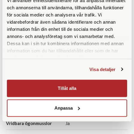
Vi använder enhetsidentifierare för att anpassa innehållet
Frontlinsdiameter (mm)
25
och annonserna till användarna, tillhandahålla funktioner
Utträdespupill (mm)
3,1
för sociala medier och analysera vår trafik. Vi
vidarebefordrar även sådana identifierare och annan
Synfält (º)
8,2
information från din enhet till de sociala medier och
annons- och analysföretag som vi samarbetar med.
Synfält på 1000 m
142
Dessa kan i sin tur kombinera informationen med annan
information som du har tillhandahållit eller som de har
Närgräns (m)
2,5
samlat in när du har använt deras tjänster.
Vattentät
Ja
Visa detaljer
Fokuseringstyp
Centrumfokus
Tillåt alla
Prismatyp
Takkant
Ögonavstånd/Eye relief
10
Anpassa
(mm)
Vridbara ögonmusslor
Ja