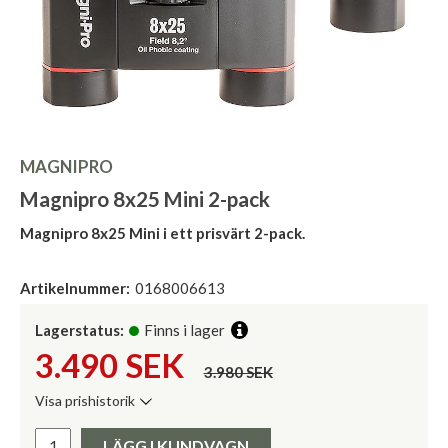
MAGNIPRO
Magnipro 8x25 Mini 2-pack
Magnipro 8x25 Mini i ett prisvärt 2-pack.
Artikelnummer:
0168006613
Lagerstatus:
Finns i lager
3.490
SEK
3.980 SEK
Visa prishistorik
Lägsta pris de senaste 30 dagarna:
Pris:
LÄGG I KUNDVAGN