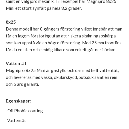
samt en välgjord mekanik. Till exempel har Magnipro 8x25
Mini ett stort synfält på hela 8,2 grader.
8x25
Denna modell har 8 gångers förstoring vilket innebär att man
får en lagom förstoring utan att riskera skakningsoskärpa
som kan uppstå vid en högre förstoring. Med 25 mm frontlins
får du en liten och smidig kikare som enkelt går ner i fickan.
Vattentät
Magnipro 8x25 Mini är gasfylld och där med helt vattentät,
och levereras med väska, okularskydd, putsduk samt en rem
och 5 års garanti.
Egenskaper:
-Oil Phobic coating
-Vattentät