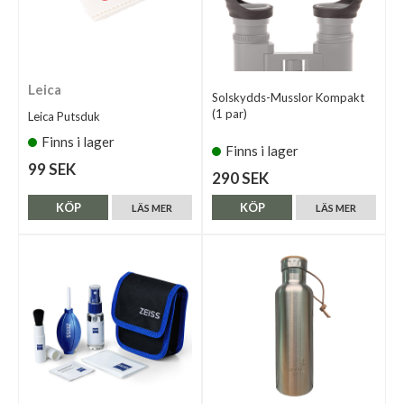
Leica
Solskydds-Musslor Kompakt
(1 par)
Leica Putsduk
Finns i lager
Finns i lager
99 SEK
290 SEK
KÖP
KÖP
LÄS MER
LÄS MER