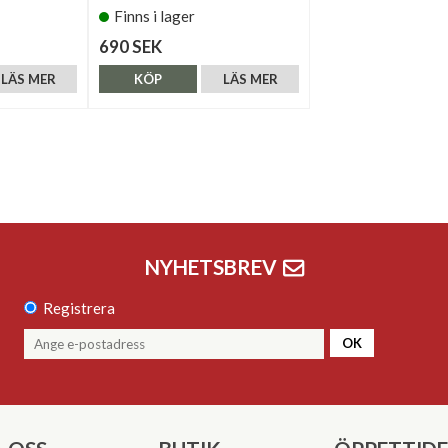
Finns i lager
690 SEK
LÄS MER
KÖP
LÄS MER
NYHETSBREV
Registrera
OK