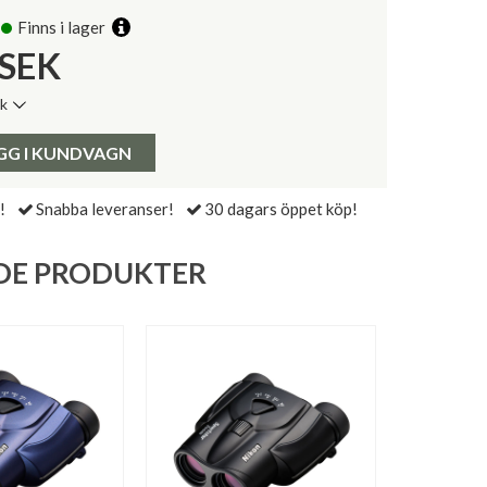
Finns i lager
SEK
ik
de senaste 30 dagarna:
Pris:
GG I KUNDVAGN
!
Snabba leveranser!
30 dagars öppet köp!
DE PRODUKTER