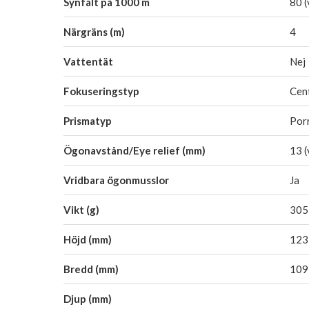
Synfält på 1000 m
80 (
Närgräns (m)
4
Vattentät
Nej
Fokuseringstyp
Cen
Prismatyp
Por
Ögonavstånd/Eye relief (mm)
13 (
Vridbara ögonmusslor
Ja
Vikt (g)
305
Höjd (mm)
123
Bredd (mm)
109
Djup (mm)