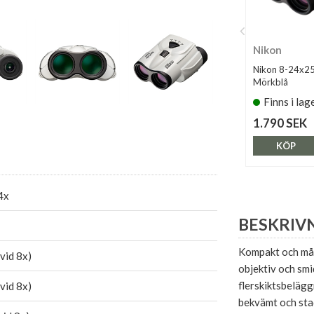
Nikon
Nikon 8-24x25
Mörkblå
Finns i lag
1.790 SEK
KÖP
4x
BESKRIV
Kompakt och mån
(vid 8x)
objektiv och sm
flerskiktsbelägg
(vid 8x)
bekvämt och stadi