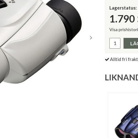
Lagerstatus:
1.790
Visa prishistor
Lägsta pris 
LÄ
Alltid fri frakt
LIKNAN