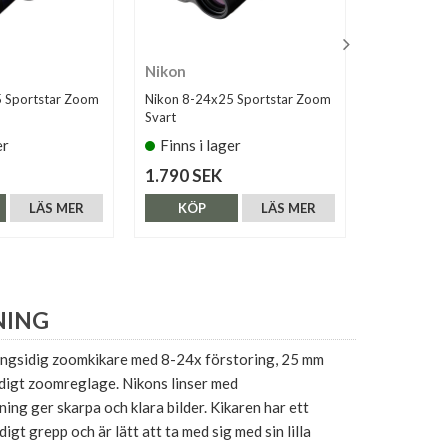
Nikon
Olympus
 Sportstar Zoom
Nikon 8-24x25 Sportstar Zoom
Olympus 10
Svart
er
Finns i lager
Finns i 
1.790 SEK
1.590 SE
LÄS MER
KÖP
LÄS MER
KÖP
NING
gsidig zoomkikare med 8-24x förstoring, 25 mm
idigt zoomreglage. Nikons linser med
ning ger skarpa och klara bilder. Kikaren har ett
gt grepp och är lätt att ta med sig med sin lilla