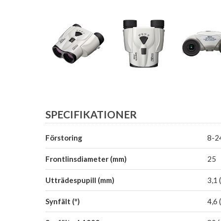
SPECIFIKATIONER
Förstoring
8-2
Frontlinsdiameter (mm)
25
Utträdespupill (mm)
3,1 
Synfält (º)
4,6 