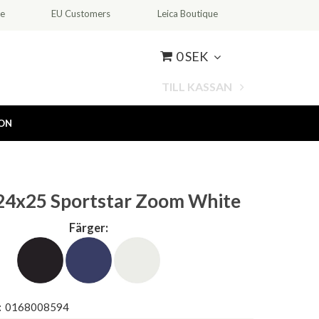
ce
EU Customers
Leica Boutique
0 SEK
TILL KASSAN
ION
24x25 Sportstar Zoom White
Färger:
:
0168008594