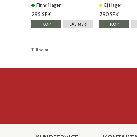
Finns i lager
Ej i lager
295 SEK
790 SEK
KÖP
LÄS MER
KÖP
Tillbaka