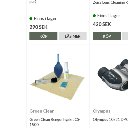
par)
Zeiss Lens Cleaning K
Finns i lager
Finns i lager
420 SEK
290 SEK
KÖP
LÄS MER
KÖP
Green Clean
Olympus
Green Clean Rengöringskit CS-
Olympus 10x21 DPC I
1500