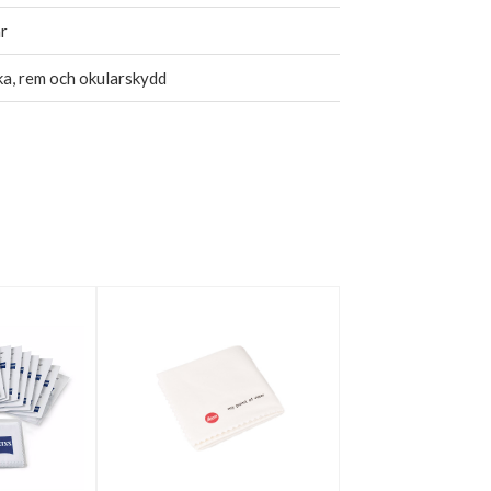
r
a, rem och okularskydd