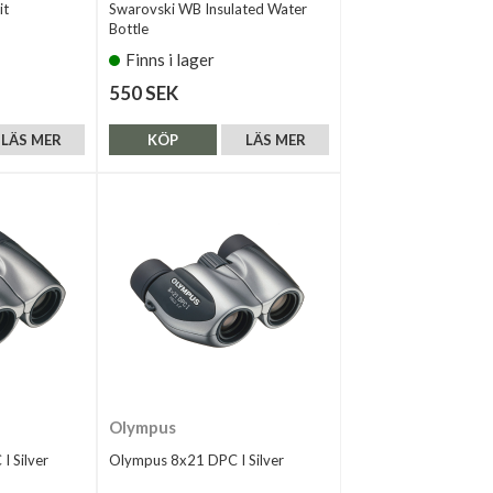
it
Swarovski WB Insulated Water
Bottle
Finns i lager
550 SEK
LÄS MER
KÖP
LÄS MER
Olympus
 Silver
Olympus 8x21 DPC I Silver