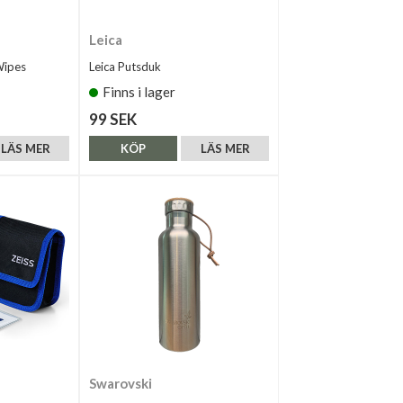
Leica
Wipes
Leica Putsduk
Finns i lager
99 SEK
LÄS MER
KÖP
LÄS MER
Swarovski