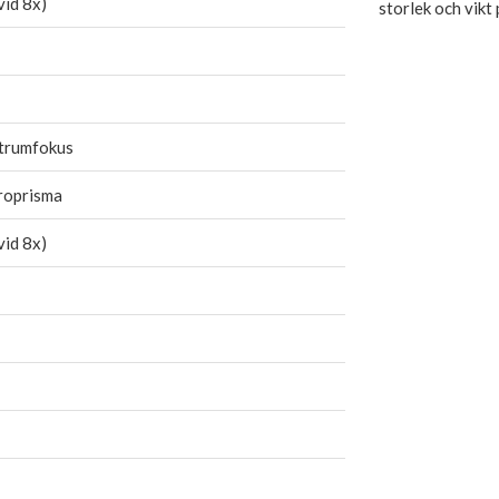
vid 8x)
storlek och vikt
trumfokus
roprisma
vid 8x)