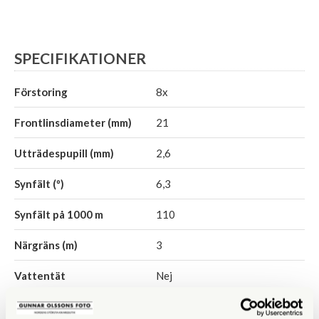
SPECIFIKATIONER
Förstoring
8x
Frontlinsdiameter (mm)
21
Utträdespupill (mm)
2,6
Synfält (º)
6,3
Synfält på 1000 m
110
Närgräns (m)
3
Vattentät
Nej
Fokuseringstyp
Centrumfokus