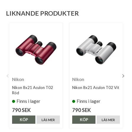
LIKNANDE PRODUKTER
Nikon
Nikon
Nikon 8x21 Aculon T02
Nikon 8x21 Aculon T02 Vit
Röd
Finns i lager
Finns i lager
790 SEK
790 SEK
KÖP
KÖP
LÄS MER
LÄS MER