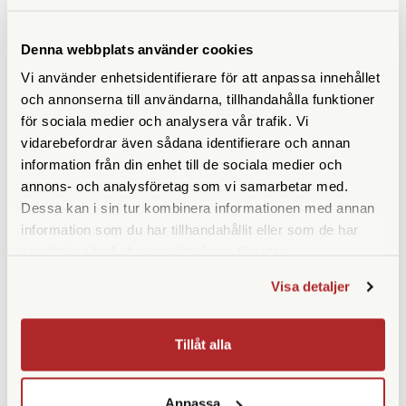
Prismatyp
Takkant
Denna webbplats använder cookies
Ögonavstånd/Eye relief
10,3
Vi använder enhetsidentifierare för att anpassa innehållet
(mm)
och annonserna till användarna, tillhandahålla funktioner
Vridbara ögonmusslor
Ja
för sociala medier och analysera vår trafik. Vi
vidarebefordrar även sådana identifierare och annan
Vikt (g)
195
information från din enhet till de sociala medier och
annons- och analysföretag som vi samarbetar med.
Höjd (mm)
87
Dessa kan i sin tur kombinera informationen med annan
information som du har tillhandahållit eller som de har
Bredd (mm)
104
samlat in när du har använt deras tjänster.
Djup (mm)
34
Visa detaljer
Garanti
10 år
Tillåt alla
Medföljande tillbehör
Förvaringspåse | Rem |
Okularskydd
Anpassa