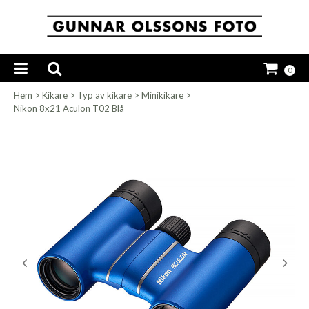
0
Hem
>
Kikare
>
Typ av kikare
>
Minikikare
>
Nikon 8x21 Aculon T02 Blå