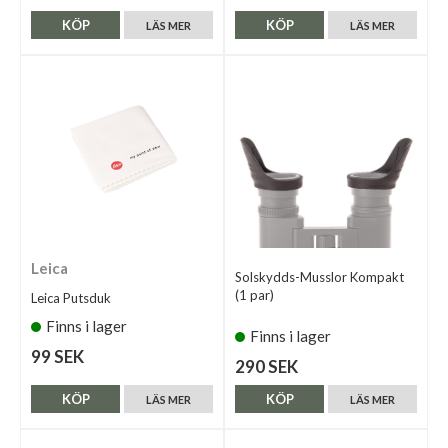
KÖP
KÖP
LÄS MER
LÄS MER
Leica
Solskydds-Musslor Kompakt
(1 par)
Leica Putsduk
Finns i lager
Finns i lager
99 SEK
290 SEK
KÖP
KÖP
LÄS MER
LÄS MER