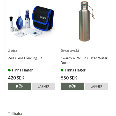
Zeiss
Swarovski
Zeiss Lens Cleaning Kit
Swarovski WB Insulated Water
Bottle
Finns i lager
Finns i lager
420 SEK
550 SEK
KÖP
KÖP
LÄS MER
LÄS MER
Tillbaka