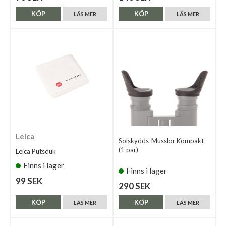
KÖP
KÖP
LÄS MER
LÄS MER
Leica
Solskydds-Musslor Kompakt
(1 par)
Leica Putsduk
Finns i lager
Finns i lager
99 SEK
290 SEK
KÖP
KÖP
LÄS MER
LÄS MER