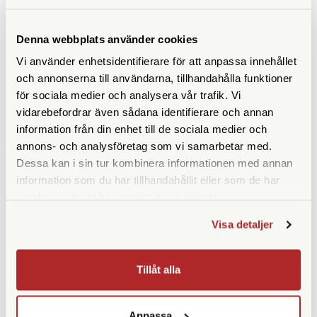
Fokuseringstyp
Centrumfokus
Prismatyp
Porroprisma
Denna webbplats använder cookies
Vi använder enhetsidentifierare för att anpassa innehållet
Ögonavstånd/Eye relief
15,8
och annonserna till användarna, tillhandahålla funktioner
(mm)
för sociala medier och analysera vår trafik. Vi
Vridbara ögonmusslor
Ja
vidarebefordrar även sådana identifierare och annan
information från din enhet till de sociala medier och
Vikt (g)
355
annons- och analysföretag som vi samarbetar med.
Dessa kan i sin tur kombinera informationen med annan
Höjd (mm)
115
information som du har tillhandahållit eller som de har
samlat in när du har använt deras tjänster.
Bredd (mm)
100
Visa detaljer
Djup (mm)
55
Garanti
10 år
Tillåt alla
Medföljande tillbehör
Väska | Rem | Okularskydd
Anpassa