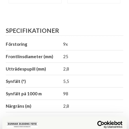
SPECIFIKATIONER
Förstoring
9x
Frontlinsdiameter (mm)
25
Utträdespupill (mm)
2,8
Synfält (º)
5,5
Synfält på 1000 m
98
Närgräns (m)
2,8
Vattentät
Ja