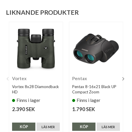
LIKNANDE PRODUKTER
Vortex
Pentax
Vortex 8x28 Diamondback
Pentax 8-16x21 Black UP
HD
Compact Zoom
Finns i lager
Finns i lager
2.390 SEK
1.790 SEK
KÖP
KÖP
LÄS MER
LÄS MER