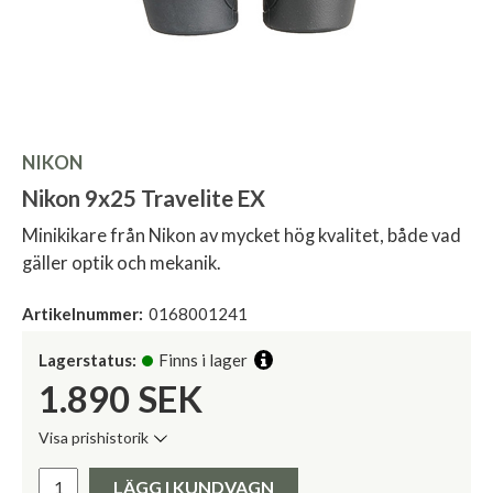
NIKON
Nikon 9x25 Travelite EX
Minikikare från Nikon av mycket hög kvalitet, både vad
gäller optik och mekanik.
Artikelnummer:
0168001241
Lagerstatus:
Finns i lager
1.890
SEK
Visa prishistorik
Lägsta pris de senaste 30 dagarna:
Pris:
LÄGG I KUNDVAGN