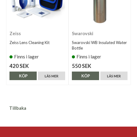
Zeiss
Swarovski
Zeiss Lens Cleaning Kit
Swarovski WB Insulated Water
Bottle
Finns i lager
Finns i lager
420 SEK
550 SEK
KÖP
KÖP
LÄS MER
LÄS MER
Tillbaka