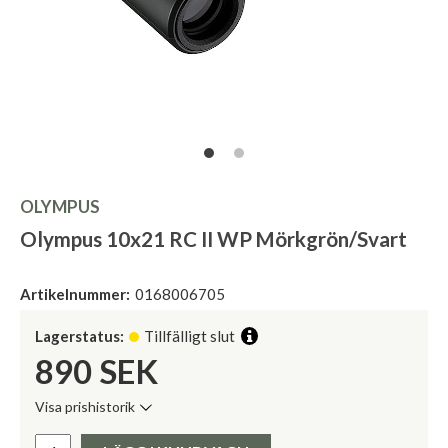
OLYMPUS
Olympus 10x21 RC II WP Mörkgrön/Svart
Artikelnummer:
0168006705
Lagerstatus:
Tillfälligt slut
890
SEK
Visa prishistorik
Lägsta pris de senaste 30 dagarna:
Pris: