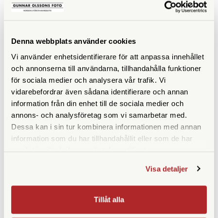
Vattentät
Nej
Fokuseringstyp
Centrumfocus
Denna webbplats använder cookies
Prismatyp
Porroprisma
Vi använder enhetsidentifierare för att anpassa innehållet
och annonserna till användarna, tillhandahålla funktioner
Ögonavstånd/Eye relief
15-12
för sociala medier och analysera vår trafik. Vi
(mm)
vidarebefordrar även sådana identifierare och annan
information från din enhet till de sociala medier och
Vridbara ögonmusslor
Ja
annons- och analysföretag som vi samarbetar med.
Vikt (g)
315
Dessa kan i sin tur kombinera informationen med annan
information som du har tillhandahållit eller som de har
Höjd (mm)
114
samlat in när du har använt deras tjänster.
Bredd (mm)
111
Visa detaljer
Djup (mm)
48
Tillåt alla
Garanti
25 år