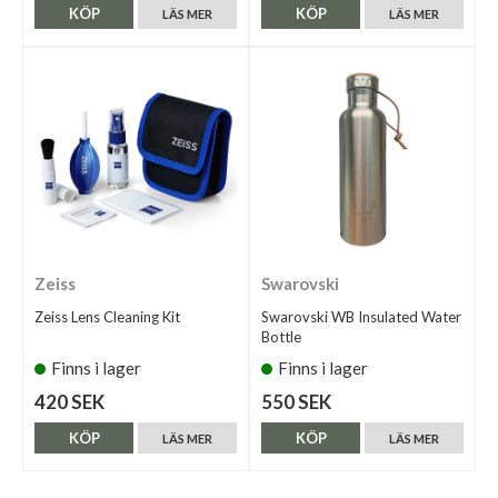
KÖP
KÖP
LÄS MER
LÄS MER
Zeiss
Swarovski
Zeiss Lens Cleaning Kit
Swarovski WB Insulated Water
Bottle
Finns i lager
Finns i lager
420 SEK
550 SEK
KÖP
KÖP
LÄS MER
LÄS MER