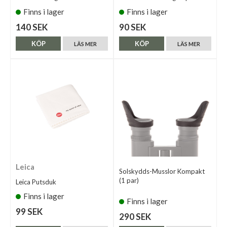
Finns i lager
Finns i lager
140 SEK
90 SEK
KÖP
KÖP
LÄS MER
LÄS MER
Leica
Solskydds-Musslor Kompakt
(1 par)
Leica Putsduk
Finns i lager
Finns i lager
99 SEK
290 SEK