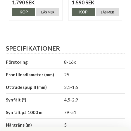
1.790 SEK
1.590 SEK
KÖP
KÖP
LÄS MER
LÄS MER
SPECIFIKATIONER
Förstoring
8-16x
Frontlinsdiameter (mm)
25
Utträdespupill (mm)
3,1-1,6
Synfält (º)
4,5-2,9
Synfält på 1000 m
79-51
Närgräns (m)
5