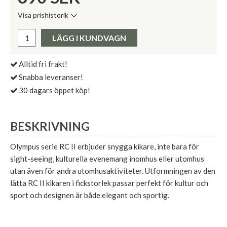
Visa prishistorik
Lägsta pris de senaste 30 dagarna:
Pris:
LÄGG I KUNDVAGN
Alltid fri frakt!
Snabba leveranser!
30 dagars öppet köp!
BESKRIVNING
Olympus serie RC II erbjuder snygga kikare, inte bara för
sight-seeing, kulturella evenemang inomhus eller utomhus
utan även för andra utomhusaktiviteter. Utformningen av den
lätta RC II kikaren i fickstorlek passar perfekt för kultur och
sport och designen är både elegant och sportig.