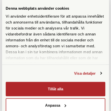
Prismatyp
Takkantsprisma
Denna webbplats använder cookies
Ögonavstånd/Eye relief
11,5
Vi använder enhetsidentifierare för att anpassa innehållet
(mm)
och annonserna till användarna, tillhandahålla funktioner
för sociala medier och analysera vår trafik. Vi
Vridbara ögonmusslor
Ja
vidarebefordrar även sådana identifierare och annan
Vikt (g)
185
information från din enhet till de sociala medier och
annons- och analysföretag som vi samarbetar med.
Höjd (mm)
106
Dessa kan i sin tur kombinera informationen med annan
information som du har tillhandahållit eller som de har
Bredd (mm)
88
samlat in när du har använt deras tjänster.
Djup (mm)
38
Visa detaljer
Garanti
25 år
Tillåt alla
Medföljande tillbehör
Väska | Rem | Okularskydd
Anpassa