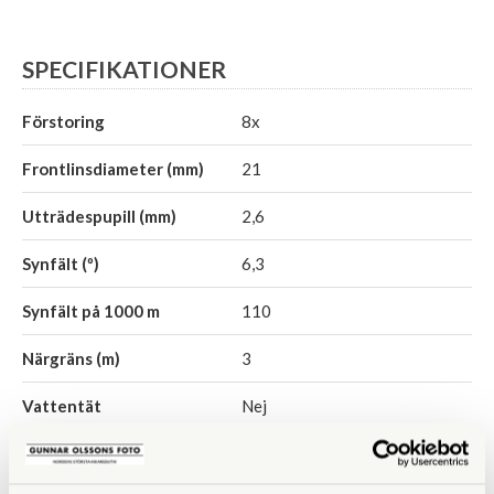
SPECIFIKATIONER
Förstoring
8x
Frontlinsdiameter (mm)
21
Utträdespupill (mm)
2,6
Synfält (º)
6,3
Synfält på 1000 m
110
Närgräns (m)
3
Vattentät
Nej
Fokuseringstyp
Centrumfokus