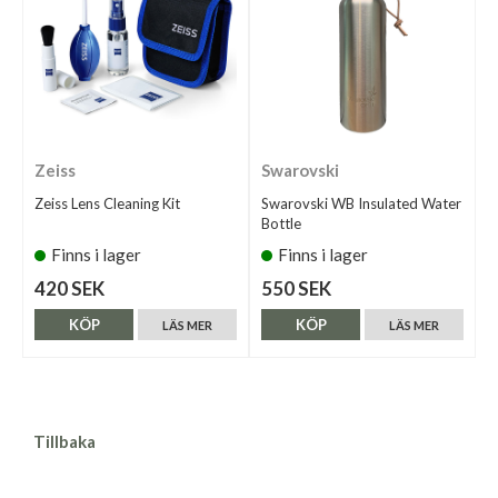
Zeiss
Swarovski
Zeiss Lens Cleaning Kit
Swarovski WB Insulated Water
Bottle
Finns i lager
Finns i lager
420 SEK
550 SEK
KÖP
KÖP
LÄS MER
LÄS MER
Tillbaka