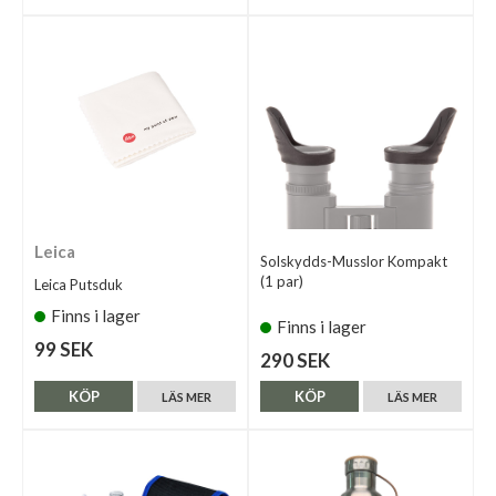
Leica
Solskydds-Musslor Kompakt
(1 par)
Leica Putsduk
Finns i lager
Finns i lager
99 SEK
290 SEK
KÖP
KÖP
LÄS MER
LÄS MER