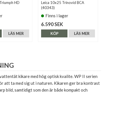
 Triumph HD
Leica 10x25 Trinovid BCA
Kowa 10x25
(40343)
er
Finns i lager
Finns i 
6.590 SEK
1.490 SE
LÄS MER
KÖP
LÄS MER
KÖP
NING
attentät kikare med hög optisk kvalite. WP II serien
ör att ta med sig ut i naturen. Kikaren ger bra kontrast
arp bild, samtidigt som den är både kompakt och