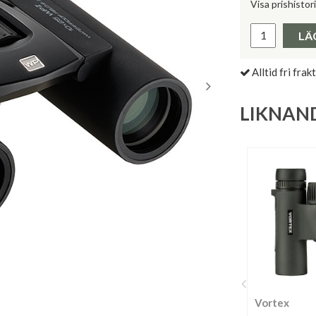
Visa prishistor
Lägsta pris 
LÄ
Alltid fri frakt
LIKNAN
Vortex