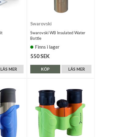
Swarovski
it
Swarovski WB Insulated Water
Bottle
Finns i lager
550 SEK
LÄS MER
KÖP
LÄS MER