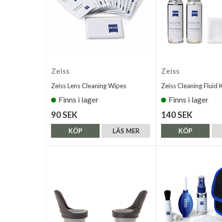
Zeiss
Zeiss
Zeiss Lens Cleaning Wipes
Zeiss Cleaning Fluid K
Finns i lager
Finns i lager
90 SEK
140 SEK
KÖP
LÄS MER
KÖP