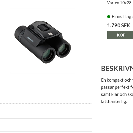
Vortex 10x28
Finns i lag
1.790 SEK
KÖP
BESKRIV
En kompakt och v
passar perfekt f
samt klar och sk
lätthanterlig.