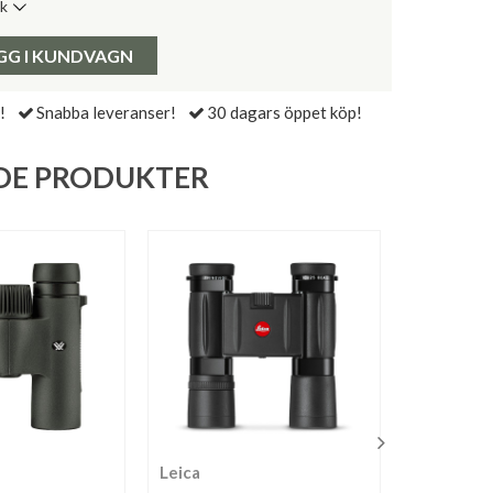
ik
de senaste 30 dagarna:
Pris:
GG I KUNDVAGN
!
Snabba leveranser!
30 dagars öppet köp!
DE PRODUKTER
Leica
Kowa