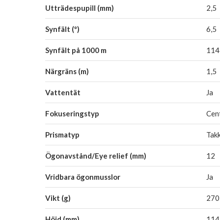
Utträdespupill (mm)
2,5
Synfält (º)
6,5
Synfält på 1000 m
114
Närgräns (m)
1,5
Vattentät
Ja
Fokuseringstyp
Cen
Prismatyp
Tak
Ögonavstånd/Eye relief (mm)
12
Vridbara ögonmusslor
Ja
Vikt (g)
270
Höjd (mm)
114