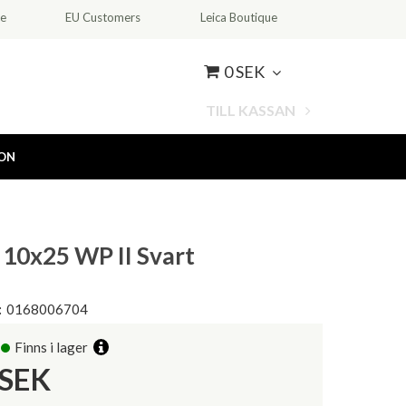
ce
EU Customers
Leica Boutique
0 SEK
TILL KASSAN
ION
10x25 WP II Svart
:
0168006704
Finns i lager
SEK