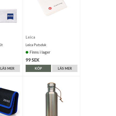
Leica
it
Leica Putsduk
Finns i lager
99 SEK
LÄS MER
KÖP
LÄS MER