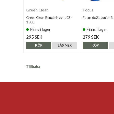
Green Clean
Focus
Green Clean Rengöringskit CS-
Focus 6x21 Junior B
1500
Finns i lager
Finns i lager
295 SEK
279 SEK
KÖP
LÄS MER
KÖP
Tillbaka