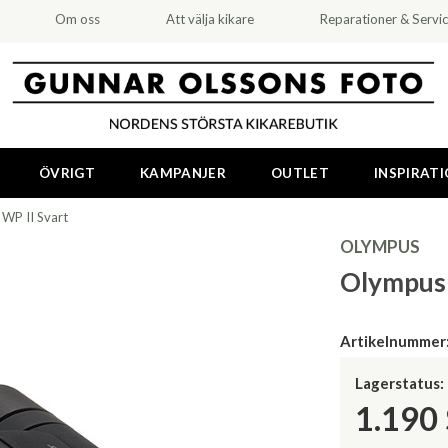
Om oss
Att välja kikare
Reparationer & Servi
ÖVRIGT
KAMPANJER
OUTLET
INSPIRAT
WP II Svart
OLYMPUS
Olympus 
Artikelnummer
Lagerstatus:
1.190