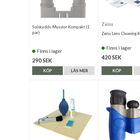
Zeiss
Solskydds-Musslor Kompakt (1
par)
Zeiss Lens Cleaning K
Finns i lager
Finns i lager
420 SEK
290 SEK
KÖP
LÄS MER
KÖP