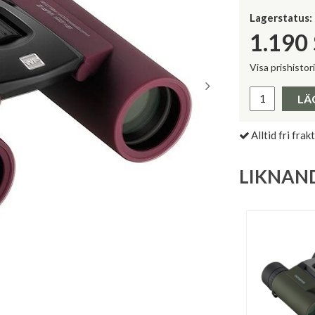
Lagerstatus:
1.190
Visa prishistor
Lägsta pris 
LÄ
Alltid fri frakt
LIKNAN