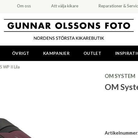
Om oss
Att välja kikare
Reparationer & Servi
ÖVRIGT
KAMPANJER
OUTLET
INSPIRAT
WP II Lila
OM SYSTEM
OM Syste
Artikelnummer