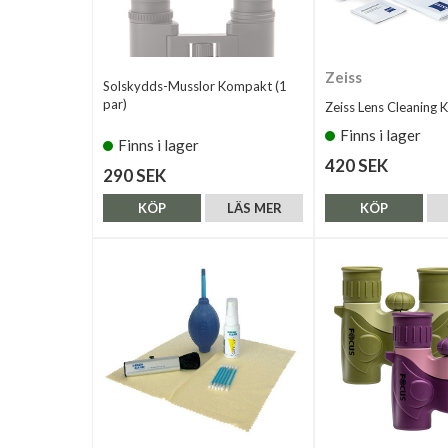
Zeiss
Solskydds-Musslor Kompakt (1
par)
Zeiss Lens Cleaning K
Finns i lager
Finns i lager
420 SEK
290 SEK
KÖP
LÄS MER
KÖP