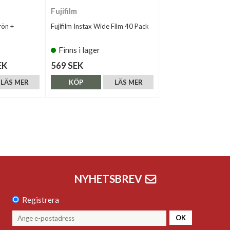
Fujifilm
rön +
Fujifilm Instax Wide Film 40 Pack
Finns i lager
EK
569 SEK
LÄS MER
KÖP
LÄS MER
NYHETSBREV
Registrera
OK