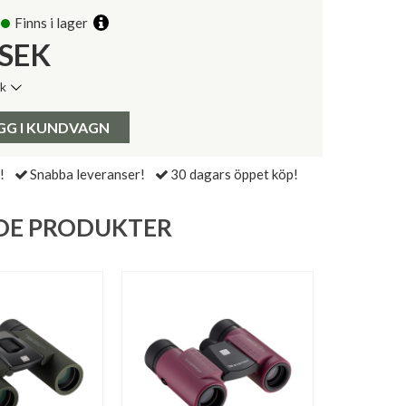
Finns i lager
SEK
ik
de senaste 30 dagarna:
Pris:
GG I KUNDVAGN
!
Snabba leveranser!
30 dagars öppet köp!
DE PRODUKTER