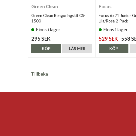
Green Clean
Focus
Green Clean Rengöringskit CS-
Focus 6x21 Junior G
1500
Lila/Rosa 2-Pack
Finns i lager
Finns i lager
295 SEK
529 SEK
558 S
KÖP
LÄS MER
KÖP
Tillbaka