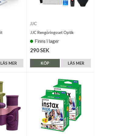
JJC
it
JJC Rengöringsset Optik
Finns i lager
290 SEK
LÄS MER
KÖP
LÄS MER