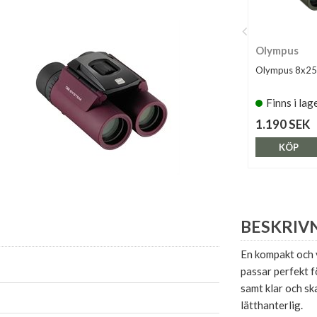
Olympus
Olympus 8x25
Finns i lag
1.190 SEK
KÖP
BESKRIV
En kompakt och 
passar perfekt f
samt klar och sk
lätthanterlig.