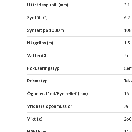
Utträdespupill (mm)
3,1
Synfält (º)
6,2
Synfält på 1000 m
108
Närgräns (m)
1,5
Vattentät
Ja
Fokuseringstyp
Cen
Prismatyp
Tak
Ögonavstånd/Eye relief (mm)
15
Vridbara ögonmusslor
Ja
Vikt (g)
260
Höjd (mm)
115