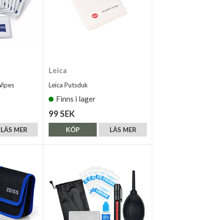
Leica
Wipes
Leica Putsduk
Finns i lager
99 SEK
LÄS MER
KÖP
LÄS MER