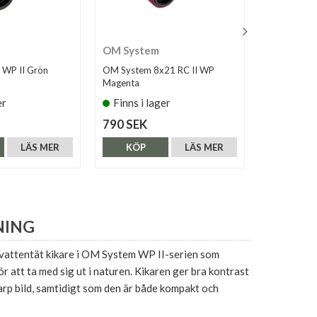
OM System
Nikon
 WP II Grön
OM System 8x21 RC II WP
Nikon 10x25
Magenta
er
Finns i lager
Finns i 
790 SEK
1.390 SE
LÄS MER
KÖP
LÄS MER
KÖP
NING
vattentät kikare i OM System WP II-serien som
ör att ta med sig ut i naturen. Kikaren ger bra kontrast
arp bild, samtidigt som den är både kompakt och