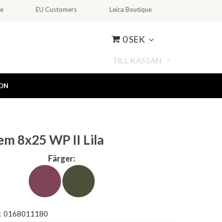
ce
EU Customers
Leica Boutique
0 SEK
TILL KASSAN
ION
m 8x25 WP II Lila
Färger:
:
0168011180