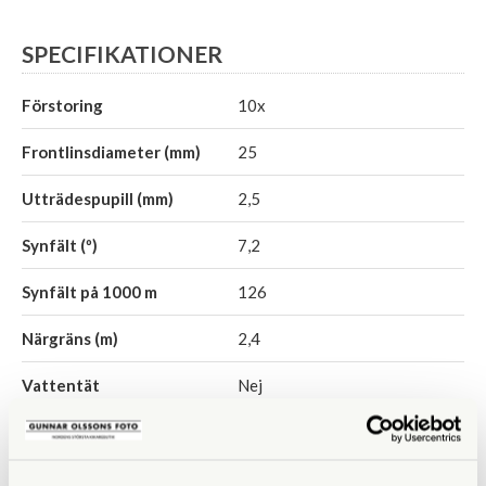
SPECIFIKATIONER
Förstoring
10x
Frontlinsdiameter (mm)
25
Utträdespupill (mm)
2,5
Synfält (º)
7,2
Synfält på 1000 m
126
Närgräns (m)
2,4
Vattentät
Nej
Fokuseringstyp
Centrumfokus
Prismatyp
Porroprisma