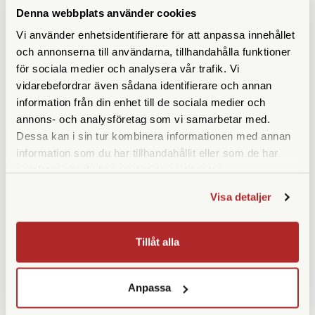
Denna webbplats använder cookies
Ögonavstånd/Eye relief
17
Vi använder enhetsidentifierare för att anpassa innehållet
(mm)
och annonserna till användarna, tillhandahålla funktioner
för sociala medier och analysera vår trafik. Vi
Vridbara ögonmusslor
Ja
vidarebefordrar även sådana identifierare och annan
Vikt (g)
383
information från din enhet till de sociala medier och
annons- och analysföretag som vi samarbetar med.
Höjd (mm)
109
Dessa kan i sin tur kombinera informationen med annan
information som du har tillhandahållit eller som de har
Bredd (mm)
130
samlat in när du har använt deras tjänster.
Djup (mm)
53
Visa detaljer
Garanti
5 år
Tillåt alla
Medföljande tillbehör
Väska | Rem | Okularskydd
Anpassa