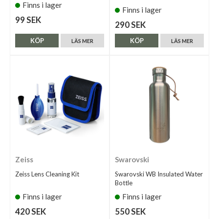
Finns i lager
Finns i lager
99 SEK
290 SEK
KÖP
KÖP
LÄS MER
LÄS MER
Zeiss
Swarovski
Zeiss Lens Cleaning Kit
Swarovski WB Insulated Water
Bottle
Finns i lager
Finns i lager
420 SEK
550 SEK