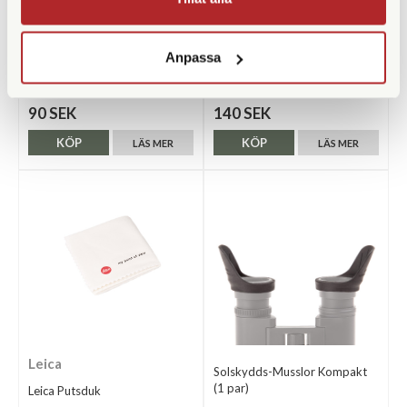
Zeiss
Zeiss
Anpassa
Zeiss Lens Cleaning Wipes
Zeiss Cleaning Fluid Kit
Finns i lager
Finns i lager
90 SEK
140 SEK
KÖP
KÖP
LÄS MER
LÄS MER
Leica
Solskydds-Musslor Kompakt
(1 par)
Leica Putsduk