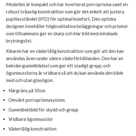
Modellen är kompakt och har inverterat porroprisma samt en
robust tvåaxlig konstruktion som gör det enkelt att justera
pupillavståndet (IPD) för optimal komfort. Den optiska
designen innehåller högkvalitativa beläggningar och prismor
som tillsammans ger en skarp och klar bild med minskade
brytningsfel.
Kikaren har en vädertålig konstruktion som gör att den kan
användas även under sämre väderförhållanden. Den har en
bekväm gummiklädsel som ger ett stadigt grepp, och
ögonmusslorna är vridbara så att du kan använda den både
med och utan glasögon.
Närgräns på 50cm
Omvänt porroprismasystem.
Gummibeklädd för skydd och grepp
Vridbara ögonmusslor
Vädertålig konstruktion