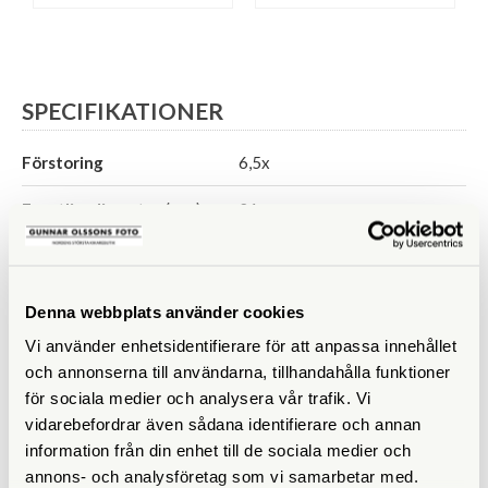
SPECIFIKATIONER
Förstoring
6,5x
Frontlinsdiameter (mm)
21
Utträdespupill (mm)
3,2
Synfält (º)
7,5
Denna webbplats använder cookies
Vi använder enhetsidentifierare för att anpassa innehållet
Synfält på 1000 m
och annonserna till användarna, tillhandahålla funktioner
Närgräns (m)
0,5
för sociala medier och analysera vår trafik. Vi
vidarebefordrar även sådana identifierare och annan
Vattentät
Väderskyddad
information från din enhet till de sociala medier och
annons- och analysföretag som vi samarbetar med.