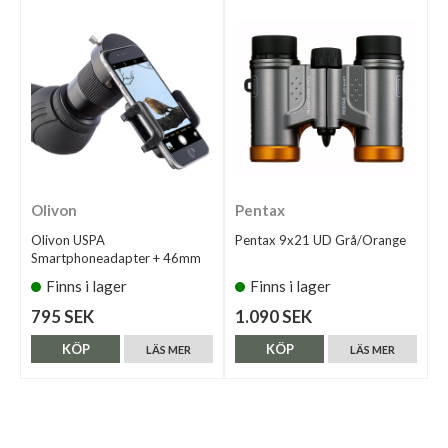
Olivon
Pentax
Olivon USPA
Pentax 9x21 UD Grå/Orange
Smartphoneadapter + 46mm
Finns i lager
Finns i lager
795 SEK
1.090 SEK
KÖP
KÖP
LÄS MER
LÄS MER