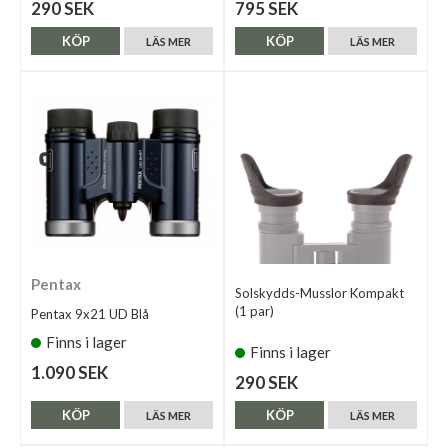
290 SEK
795 SEK
KÖP
KÖP
LÄS MER
LÄS MER
Pentax
Solskydds-Musslor Kompakt
(1 par)
Pentax 9x21 UD Blå
Finns i lager
Finns i lager
1.090 SEK
290 SEK
KÖP
KÖP
LÄS MER
LÄS MER