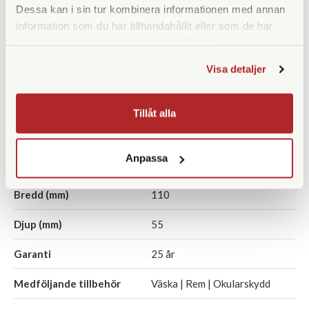
Fokuseringstyp
Centrumfokus
Dessa kan i sin tur kombinera informationen med annan
information som du har tillhandahållit eller som de har
Prismatyp
Porroprisma
samlat in när du har använt deras tjänster.
Ögonavstånd/Eye relief
15
Visa detaljer
(mm)
Vridbara ögonmusslor
Ja
Tillåt alla
Vikt (g)
295
Anpassa
Höjd (mm)
114
Bredd (mm)
110
Djup (mm)
55
Garanti
25 år
Medföljande tillbehör
Väska | Rem | Okularskydd