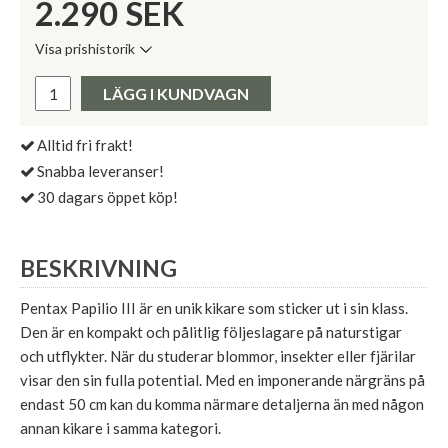
2.290
SEK
Visa prishistorik
Lägsta pris de senaste 30 dagarna:
Pris:
LÄGG I KUNDVAGN
Alltid fri frakt!
Snabba leveranser!
30 dagars öppet köp!
BESKRIVNING
Pentax Papilio III är en unik kikare som sticker ut i sin klass.
Den är en kompakt och pålitlig följeslagare på naturstigar
och utflykter. När du studerar blommor, insekter eller fjärilar
visar den sin fulla potential. Med en imponerande närgräns på
endast 50 cm kan du komma närmare detaljerna än med någon
annan kikare i samma kategori.