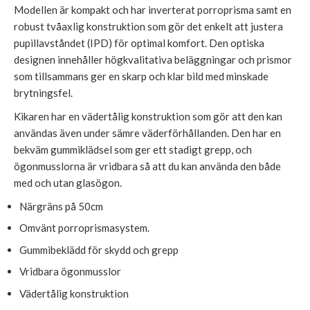
Modellen är kompakt och har inverterat porroprisma samt en
robust tvåaxlig konstruktion som gör det enkelt att justera
pupillavståndet (IPD) för optimal komfort. Den optiska
designen innehåller högkvalitativa beläggningar och prismor
som tillsammans ger en skarp och klar bild med minskade
brytningsfel.
Kikaren har en vädertålig konstruktion som gör att den kan
användas även under sämre väderförhållanden. Den har en
bekväm gummiklädsel som ger ett stadigt grepp, och
ögonmusslorna är vridbara så att du kan använda den både
med och utan glasögon.
Närgräns på 50cm
Omvänt porroprismasystem.
Gummibeklädd för skydd och grepp
Vridbara ögonmusslor
Vädertålig konstruktion