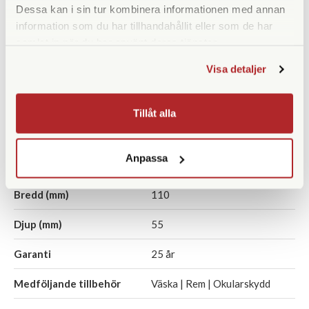
Fokuseringstyp
Centrumfokus
Dessa kan i sin tur kombinera informationen med annan
information som du har tillhandahållit eller som de har
Prismatyp
Porroprisma
samlat in när du har använt deras tjänster.
Ögonavstånd/Eye relief
15
Visa detaljer
(mm)
Vridbara ögonmusslor
Ja
Tillåt alla
Vikt (g)
295
Anpassa
Höjd (mm)
116
Bredd (mm)
110
Djup (mm)
55
Garanti
25 år
Medföljande tillbehör
Väska | Rem | Okularskydd