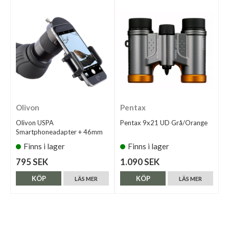
Olivon
Pentax
Olivon USPA
Pentax 9x21 UD Grå/Orange
Smartphoneadapter + 46mm
Finns i lager
Finns i lager
795 SEK
1.090 SEK
KÖP
KÖP
LÄS MER
LÄS MER