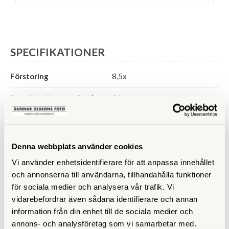
SPECIFIKATIONER
Förstoring
8,5x
Frontlinsdiameter (mm)
21
Utträdespupill (mm)
2,5
Synfält (º)
6
Denna webbplats använder cookies
Vi använder enhetsidentifierare för att anpassa innehållet
Synfält på 1000 m
och annonserna till användarna, tillhandahålla funktioner
Närgräns (m)
0,5
för sociala medier och analysera vår trafik. Vi
vidarebefordrar även sådana identifierare och annan
Vattentät
Väderskyddad
information från din enhet till de sociala medier och
annons- och analysföretag som vi samarbetar med.