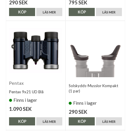
290 SEK
795 SEK
KÖP
KÖP
LÄS MER
LÄS MER
Pentax
Solskydds-Musslor Kompakt
(1 par)
Pentax 9x21 UD Blå
Finns i lager
Finns i lager
1.090 SEK
290 SEK
KÖP
KÖP
LÄS MER
LÄS MER