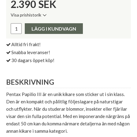
2.390
SEK
Visa prishistorik
Lägsta pris de senaste 30 dagarna:
Pris:
LÄGG I KUNDVAGN
Alltid fri frakt!
Snabba leveranser!
30 dagars öppet köp!
BESKRIVNING
Pentax Papilio III är en unik kikare som sticker ut i sin klass.
Den är en kompakt och pålitlig följeslagare på naturstigar
och utflykter. När du studerar blommor, insekter eller fjärilar
visar den sin fulla potential. Med en imponerande närgräns på
endast 50 cm kan du komma närmare detaljerna än med någon
annan kikare i samma kategori.